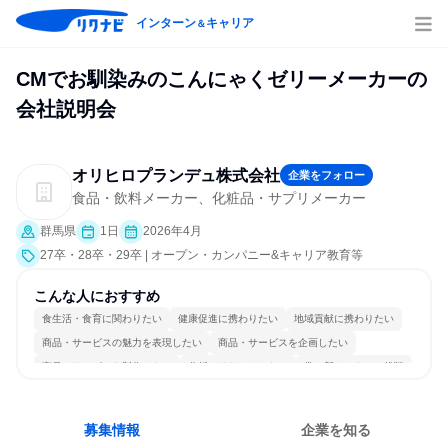
インターン
キャリア
＆
CMでお馴染みのこんにゃくゼリーメーカーの
会社説明会
オリヒロプランデュ株式会社
企業をフォロー
食品・飲料メーカー、化粧品・サプリメーカー
群馬県
1日
2026年4月
27卒・28卒・29卒 | オープン・カンパニー&キャリア教育等
こんな人におすすめ
食生活・食育に関わりたい
健康促進に携わりたい
地域貢献に携わりたい
商品・サービスの魅力を表現したい
商品・サービスを企画したい
商品・サービスを製作したい
分析・リサーチしたい
常に新しいものに挑戦
チームワークを重視
長く同じ会社に居続けられる
募集情報
企業を知る