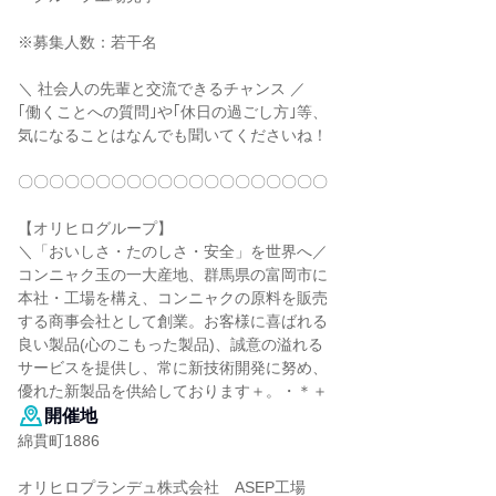
※募集人数：若干名
＼ 社会人の先輩と交流できるチャンス ／
｢働くことへの質問｣や｢休日の過ごし方｣等、
気になることはなんでも聞いてくださいね！
〇〇〇〇〇〇〇〇〇〇〇〇〇〇〇〇〇〇〇〇
【オリヒログループ】
＼「おいしさ・たのしさ・安全」を世界へ／
コンニャク玉の一大産地、群馬県の富岡市に
本社・工場を構え、コンニャクの原料を販売
する商事会社として創業。お客様に喜ばれる
良い製品(心のこもった製品)、誠意の溢れる
サービスを提供し、常に新技術開発に努め、
優れた新製品を供給しております＋。・＊＋
開催地
綿貫町1886
オリヒロプランデュ株式会社 ASEP工場