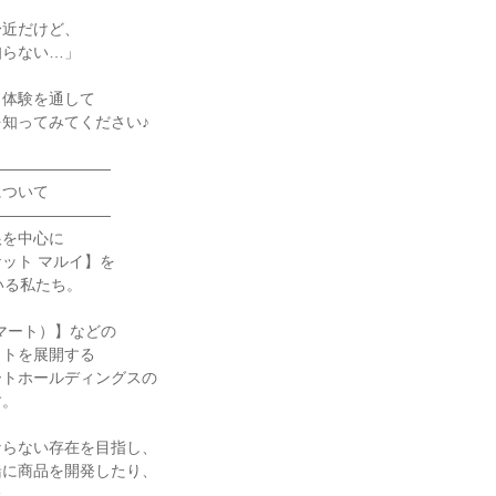
身近だけど、
知らない…」
、体験を通して
知ってみてください♪
――――――――
について
――――――――
根を中心に
ット マルイ】を
いる私たち。
エスマート）】などの
ットを展開する
ートホールディングスの
す。
ならない存在を目指し、
緒に商品を開発したり、
た