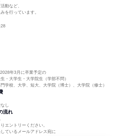
育活動など、
組みを行っています。
28
は2028年3月に卒業予定の
大生・大学生・大学院生（学部不問）
専門学校、大学、短大、大学院（博士）、大学院（修士）
費
費なし
の流れ
れ
よりエントリーください。
録しているメールアドレス宛に