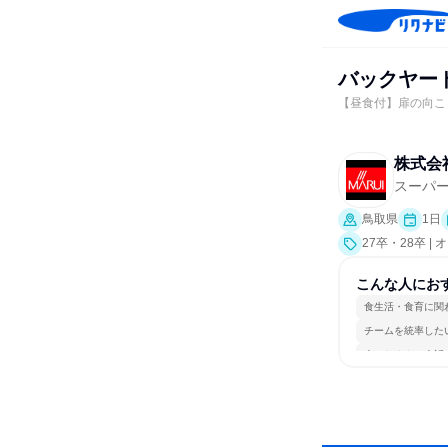
バックヤー
【昼食付】扉の向こ
株式会
スーパ
鳥取県
1日
27卒・28卒 
こんな人にお
食生活・食育に関
チームを統率した
人とたくさん会話