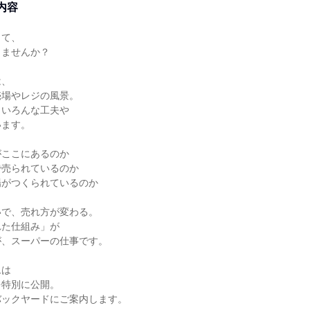
内容
って、
りませんか？
は、
売場やレジの風景。
、いろんな工夫や
います。
がここにあるのか
で売られているのか
場がつくられているのか
いで、売れ方が変わる。
れた仕組み」が
が、スーパーの仕事です。
ムは
を特別に公開。
バックヤードにご案内します。