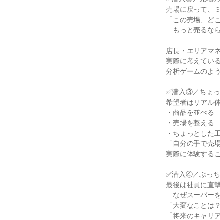
売場に戻って、
「この売場、ど
「もっと売るな
店長・エリアマ
実際に考えてい
分析ゲームのよ
✅潜入③／ちょ
希望者はリアル
・商品を並べる
・売場を整える
・ちょっとした工
「自分の手で売
実際に体験するこ
✅潜入④／ぶっ
最後は社員に直
「なぜスーパー
「大変なことは
「将来のキャリ