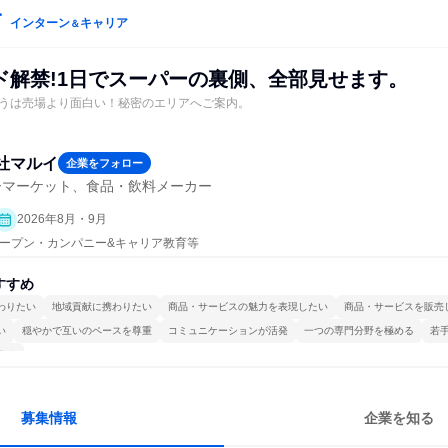
インターン
キャリア
＆
ド解禁!1日でスーパーの裏側、全部見せます。
うは売場より面白い！秘密のエリアへご案内。
社マルイ
企業をフォロー
ーマーケット、食品・飲料メーカー
2026年8月・9月
| オープン・カンパニー&キャリア教育等
すすめ
わりたい
地域貢献に携わりたい
商品・サービスの魅力を表現したい
商品・サービスを販売
い
穏やかで互いのペースを尊重
コミュニケーションが活発
一つの専門分野を極める
若
する
募集情報
企業を知る