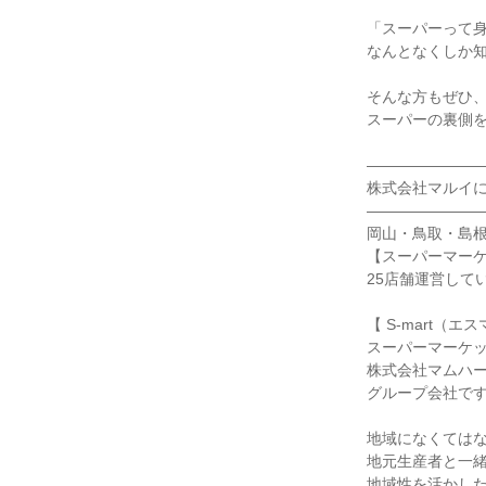
「スーパーって
なんとなくしか
そんな方もぜひ
スーパーの裏側を
―――――――
株式会社マルイ
―――――――
岡山・鳥取・島
【スーパーマーケ
25店舗運営して
【 S-mart（
スーパーマーケ
株式会社マムハ
グループ会社で
地域になくては
地元生産者と一
地域性を活かし