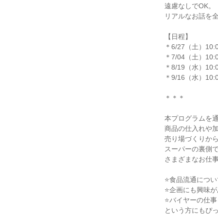
遠慮なしでOK。
リアルなお話を
【日程】
＊6/27（土）10:0
＊7/04（土）10:0
＊8/19（水）10:0
＊9/16（水）10:0
＊＊＊
本プログラムを
商品の仕入れや
売り場づくりか
スーパーの裏側
さまざまなお仕
⭐食品流通につい
⭐企画にも興味が
⭐バイヤーの仕事
という方にもぴ