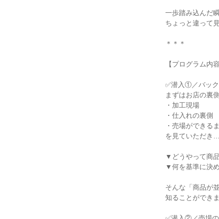
一歩踏み込んだ
ちょっと違って
＊＊＊
【プログラム内
✅潜入①／バッ
まずはお店の裏
・加工現場
・仕入れの裏側
・売場ができる
を見ていただき
▼どうやって商
▼何を基準に決
そんな「商品が
知ることができ
✅潜入②／売場