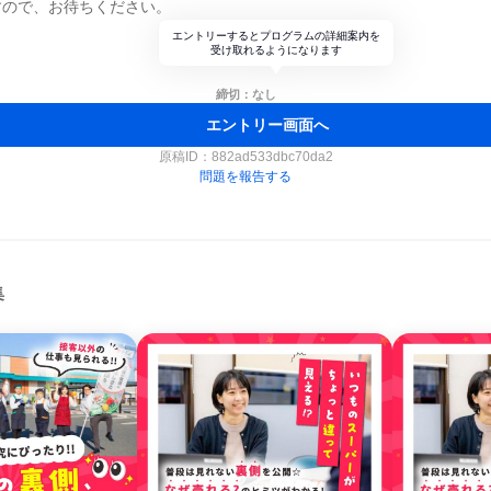
すので、お待ちください。
エントリーするとプログラムの詳細案内を
受け取れるようになります
締切：なし
エントリー画面へ
原稿ID：
882ad533dbc70da2
問題を報告する
集