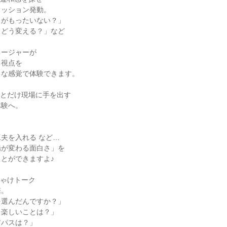
ミッション発動。
こがもったいない？」
らどう変える？」など
ネージャーが
る視点を
うな感覚で体験できます。
っとだけ現場に手を出す
体験へ。
夫を入れる など…
場が変わる面白さ」を
とができますよ♪
ちゃけトーク
撃。
を選んだんですか？」
？楽しいことは？」
アパスは？」