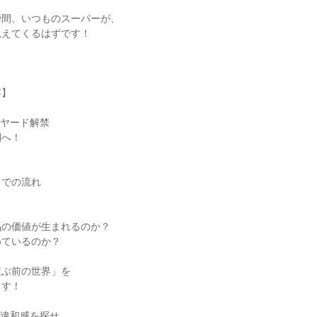
瞬間、いつものスーパーが、
見えてくるはずです！
容】
クヤード解禁
側へ！
までの流れ
…
品の価値が生まれるのか？
めているのか？
並ぶ前の世界」を
ます！
の違和感を探せ