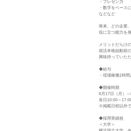
・プレゼン力
・数字をベース
などなど
将来、どの企業
役に立つ能力を
メリットだらけ
就活本格始動前
興味持っていた
◆給与
・現場稼働1時間
◆開催時期
8月17日（月）～
各日10:00～17:0
※掲載日程以外
◆採用実績校
＜大学＞
横浜国立大学、