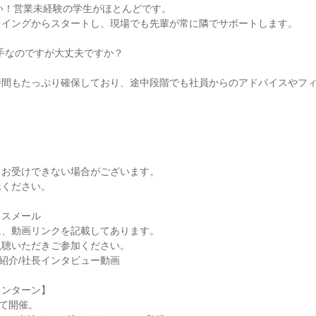
さい！営業未経験の学生がほとんどです。
レイングからスタートし、現場でも先輩が常に隣でサポートします。
苦手なのですが大丈夫ですか？
時間もたっぷり確保しており、途中段階でも社員からのアドバイスやフ
▼
りお受けできない場合がございます。
承ください。
クスメール
に、動画リンクを記載してあります。
視聴いただきご参加ください。
業紹介/社長インタビュー動画
インターン】
にて開催。