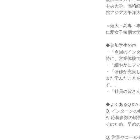
中央大学、高崎
館アジア太平洋
＜短大・高専・
仁愛女子短期大
◆参加学生の声
・「今回のイン
特に、営業体験
・「細やかにフ
・「研修が充実
また学んだこと
す。」
・「社員の皆さ
◆よくあるQ＆A
Q. インターン
A. 応募多数の
そのため、早め
Q. 営業やコー