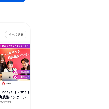
すべて見る
5days!インサイド
特別回!代表とフランクにコミュ
1day
実践型インターン
ニケーションがとれる座談会!
学ぶ『PT
2026年8月
福井県
2026年8月・9月
福井県
1日
1日