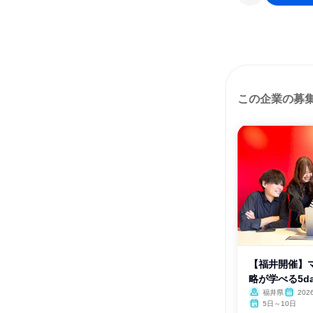
この企業の募
【福井開催】
略が学べる5d
福井県
202
5日～10日