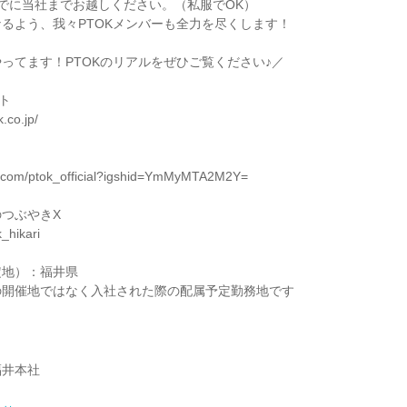
でに当社までお越しください。（私服でOK）
るよう、我々PTOKメンバーも全力を尽くします！
ってます！PTOKのリアルをぜひご覧ください♪／
ト
k.co.jp/
am.com/ptok_official?igshid=YmMyMTA2M2Y=
つぶやきX
k_hikari
定地）：福井県
の開催地ではなく入社された際の配属予定勤務地です
福井本社