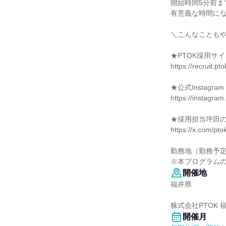
開始時間5分前ま
有意義な時間にな
＼こんなこともや
★PTOK採用サイ
https://recruit.pto
★公式Instagram
https://instagr
★採用担当坪田の
https://x.com/pto
勤務地（勤務予
※本プログラム
開催地
福井県
株式会社PTOK 
開催月