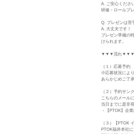
A. ご安心くだ
研修・ロールプ
Q. プレゼンは
A. 大丈夫です！
プレゼン準備の
けられます。
▼▼▼流れ▼▼
（１）応募予約
※応募状況によ
あらかじめご了
（２）予約サン
こちらのメール
当日までに是非
・【PTOK】企
（３）【PTOK 
PTOK福井本社