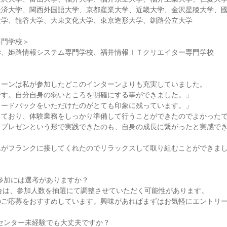
経済大学、関西外国語大学、京都産業大学、近畿大学、金沢星稜大学、
大学、龍谷大学、大東文化大学、東京造形大学、釧路公立大学
専門学校＞
学、姫路情報システム専門学校、福井情報ＩＴクリエイター専門学校
ターンは私が参加したどこのインターンよりも充実していました。
です。自分自身の弱いところを明確にする事ができました。」
ィードバックをいただけたのがとても印象に残っています。」
しており、体験業務をしっかり準備して行うことができたのでよかった
をプレゼンという形で実践できたのも、自身の成長に繋がったと実感で
んがフランクに接してくれたのでリラックスして取り組むことができま
の参加には選考がありますか？
場合は、参加人数を抽選にて調整させていただく可能性があります。
のご応募をおすすめしています。興味があればまずはお気軽にエントリ
ルセンター未経験でも大丈夫ですか？