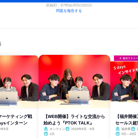
原稿ID：
87ff3ac455c2b531
問題を報告する
集
マーケティング戦
【WEB開催】ライトな交流から
【福井開催】
aysインターン
始めよう『PTOK TALK』
セールス超
6年9月
オンライン
2026年8月・9月
福井県
1日
5日～10日