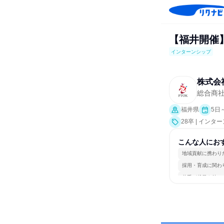
【福井開催】
インターンシップ
株式会
総合商
福井県
5日
28卒 | インタ
こんな人にお
地域貢献に携わり
採用・育成に関わ
若手が裁量を持て