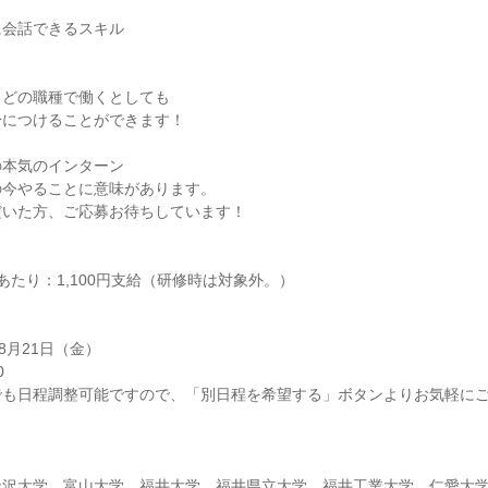
に会話できるスキル
、どの職種で働くとしても
身につけることができます！
の本気のインターン
の今やることに意味があります。
だいた方、ご応募お待ちしています！
あたり：1,100円支給（研修時は対象外。）
8月21日（金）
0
でも日程調整可能ですので、「別日程を希望する」ボタンよりお気軽に
金沢大学、富山大学、福井大学、福井県立大学、福井工業大学、仁愛大