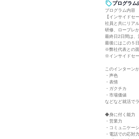
プログラム
プログラム内容
【インサイドセ
社員と共にリア
研修、ロープレ
最終日2日間は
最後にはこの５
※弊社代表との
※インサイドセ
このインターン
・声色
・表情
・ガクチカ
・市場価値
などなど就活でラ
◆身に付く能力
・営業力
・コミュニケー
・電話での応対