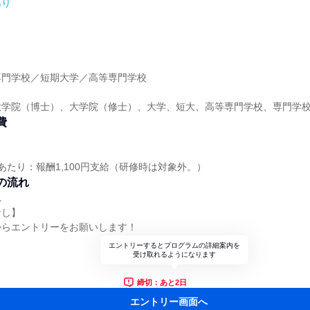
あり
】
専門学校／短期大学／高等専門学校
大学院（博士）、大学院（修士）、大学、短大、高等専門学校、専門学
費
あたり：報酬1,100円支給（研修時は対象外。）
の流れ
れ
なし】
からエントリーをお願いします！
エントリーするとプログラムの詳細案内を
受け取れるようになります
締切：あと2日
エントリー画面へ