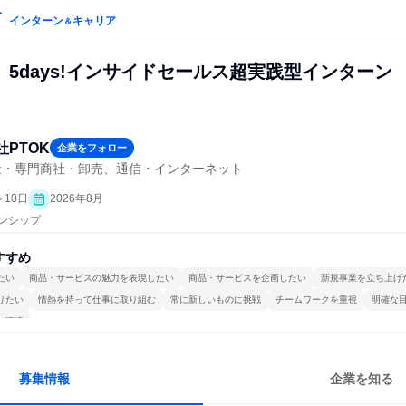
インターン
キャリア
＆
5days!インサイドセールス超実践型インターン
社PTOK
企業をフォロー
社・専門商社・卸売、通信・インターネット
～10日
2026年8月
ーンシップ
すすめ
たい
商品・サービスの魅力を表現したい
商品・サービスを企画したい
新規事業を立ち上げ
りたい
情熱を持って仕事に取り組む
常に新しいものに挑戦
チームワークを重視
明確な
る環境
募集情報
企業を知る