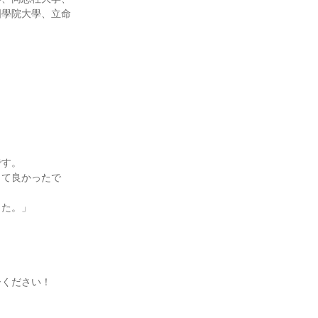
國學院大學、立命
です。
きて良かったで
した。」
ーください！