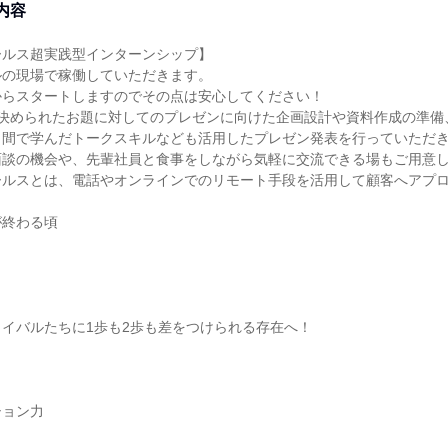
内容
ールス超実践型インターンシップ】
ルの現場で稼働していただきます。
からスタートしますのでその点は安心してください！
、決められたお題に対してのプレゼンに向けた企画設計や資料作成の準備
日間で学んだトークスキルなども活用したプレゼン発表を行っていただ
面談の機会や、先輩社員と食事をしながら気軽に交流できる場もご用意
ールスとは、電話やオンラインでのリモート手段を活用して顧客へアプ
が終わる頃
イバルたちに1歩も2歩も差をつけられる存在へ！
ション力
力