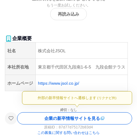
もう一度お試しください。
再読み込み
企業概要
社名
株式会社JSOL
本社所在地
東京都千代田区九段南1-6-5 九段会館テラス
ホームページ
https://www.jsol.co.jp/
外部の新卒情報サイトへ遷移します
(リクナビ外)
締切：なし
企業の新卒情報サイトを見る
原稿ID：
87d77d75172b83d4
この募集に関する問い合わせはこちら