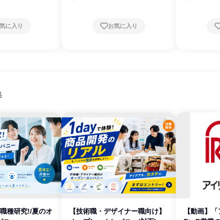
気に入り
お気に入り
集
職種研究!/夏のオ
【技術職・デザイナー職向け】
【動画】「