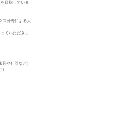
とを目指していま
クス分野による人
わっていただきま
家具や什器など）
ど）