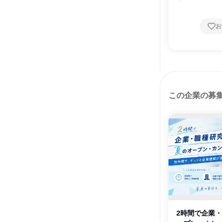
お
この企業の募
2時間で企業・