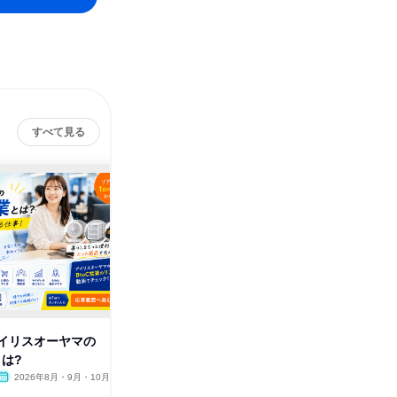
すべて見る
イリスオーヤマの
【技術職・デザイナー職向け】
【アイリ
とは?
オープン・カンパニー(対面)
ラボイベ
2026年8月・9月・10月
東京都
2026年8月
東京都
1日
1日