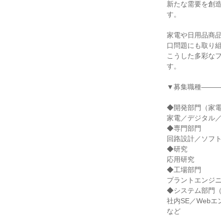
新たな需要を創
す。
家電や日用品商品
口問題にも取り
こうした多彩な
す。
▼募集職種――
◆開発部門（家電
家電／デジタル／
◆専門部門
回路設計／ソフ
◆研究
応用研究
◆工場部門
プラントエンジ
◆システム部門（
社内SE／Web
など