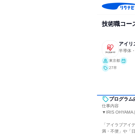
技術職コー
アイリ
半導体
東京都
27卒
プログラム
仕事内容
▼IRIS OHY
「アイラブアイ
満・不便」や「