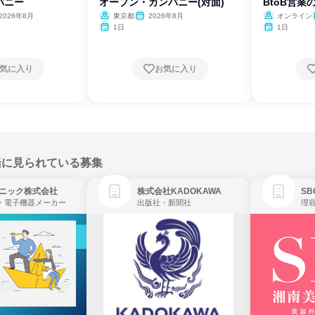
パニー
オープン・カンパニー(対面)
BtoB営業
2026年8月
東京都
2026年8月
オンライン
1日
1日
気に入り
お気に入り
緒に見られている募集
ニック株式会社
株式会社KADOKAWA
・電子機器メーカー
出版社・新聞社