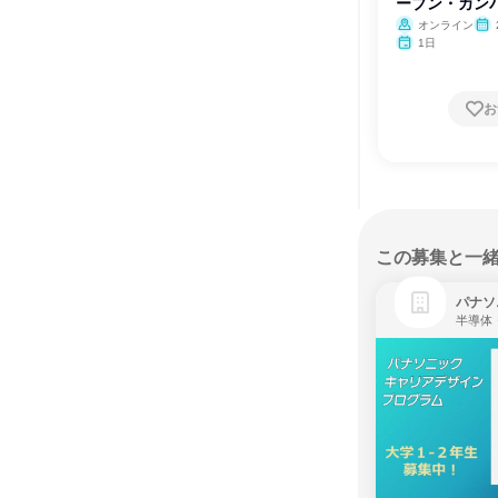
ープン・カン
オンライン
1日
お
この募集と一
パナソ
半導体