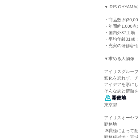
▼IRIS OHY
・商品数 約30,
・年間約1,00
・国内外37工場
・平均年齢31歳
・充実の研修/評
▼求める人物像
アイリスグルー
変化を恐れず、
アイデアを形に
そんな志と情熱
開催地
東京都
アイリスオーヤ
勤務地
※職種によって
勤務候補地：宮