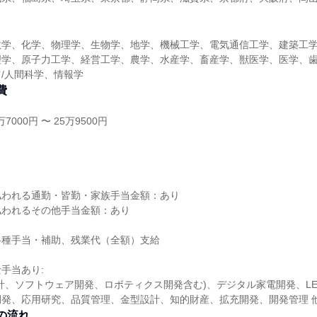
数学、化学、物理学、生物学、地学、機械工学、電気通信工学、建築工
理学、原子力工学、経営工学、農学、水産学、畜産学、獣医学、医学、歯
/人間科学、情報学
費
7000円 〜 25万9500円
し
払われる通勤・皆勤・家族手当金額：あり
払われるその他手当金額：あり
各種手当・補助、残業代（全額）支給
手当あり:
計、ソフトウェア開発、ロボティクス開発含む)、デジタル家電開発、LED
開発、応用研究、品質管理、金型設計、知的財産、拡充開発、開発管理 
の流れ