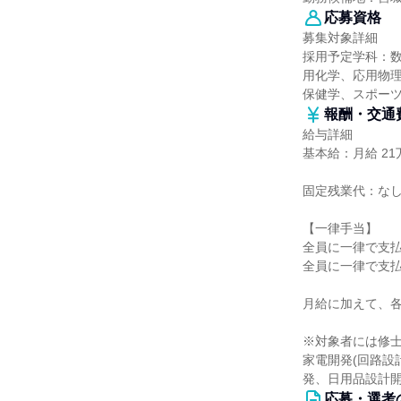
応募資格
募集対象詳細
採用予定学科：
用化学、応用物
保健学、スポーツ
報酬・交通
給与詳細
基本給：月給 21万
固定残業代：な
【一律手当】
全員に一律で支
全員に一律で支
月給に加えて、
※対象者には修士
家電開発(回路設
発、日用品設計
応募・選考