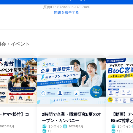
原稿ID：
87cad38593717ae0
問題を報告する
明会・イベント
ーヤマ×松竹】コ
2時間で企業・職種研究!/夏のオ
【動画】ア
ープン・カンパニー
BtoC営業
2026年9月
オンライン
2026年8月
オンライン
1日
1日