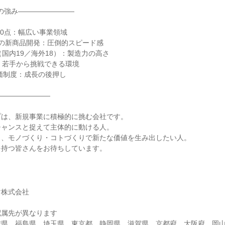
AMAの強み――――――――
000点：幅広い事業領域
0点の新商品開発：圧倒的スピード感
（国内19／海外18）：製造力の高さ
：若手から挑戦できる環境
価制度：成長の後押し
――――――――
プは、新規事業に積極的に挑む会社です。
チャンスと捉えて主体的に動ける人。
し、モノづくり・コトづくりで新たな価値を生み出したい人。
を持つ皆さんをお待ちしています。
マ株式会社
配属先が異なります
城県、福島県、埼玉県、東京都、静岡県、滋賀県、京都府、大阪府、岡