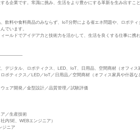
造する企業です。常識に挑み、生活をより豊かにする革新を生み出すこ
、飲料や食料商品のみならず、IoT分野による省エネ問題や、ロボティ
組んでいます。
フィールドでアイデア力と技術力を活かして、生活を良くする仕事に携
――――――
、デジタル、ロボティクス、LED、IoT、日用品、空間商材（オフィス
ロボティクス／LED／IoT／日用品／空間商材（オフィス家具や什器な
トウェア開発／金型設計／品質管理／試験評価
ニア／生産技術
社内SE、WEBエンジニア）
エンジニア