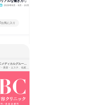
のリアルな働き方!」
オープン・カンパニー(対面)
ラボイベ
2026年8月・9月・10月
大阪府
2026年8月
オンラ
1日
1日
お気に入り
お気に入り
SBCメディカルグループ株式会社
株式会社バンダイ
理容・美容・エステ、化粧品・理美容用品小売、医療・病院
アパレル・繊維・スポーツメーカー、製造・メーカー、ゲーム制作・販売