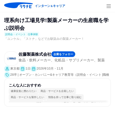
インターン
キャリア
＆
理系向け工場見学!製薬メーカーの生産職を学
ぶ説明会
説明会・イベント
仕事体験
「ユンケル」「ストナ」などでお馴染みの製薬メーカー！
佐藤製薬株式会社
企業をフォロー
食品・飲料メーカー、化粧品・サプリメーカー、製薬
東京都
1日
2026年10月・11月
28卒 | オープン・カンパニー&キャリア教育等（説明会・イベント [職種
研究、課題解決プログラム、社員交流会、会社説明会、業界研究]、仕事
体験）
こんな人におすすめ
健康促進に携わりたい
商品・サービスを企画したい
商品・サービスを製作したい
情熱を持って仕事に取り組む
コミュニケーションが活発
チームワークを重視
長く同じ会社に居続けられる
一つの専門分野を極める
若手が裁量を持てる環境
人とたくさん会話する