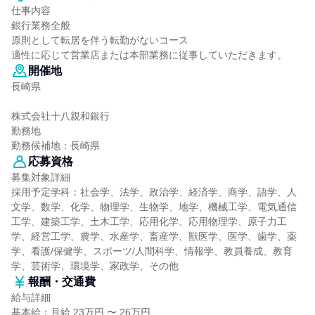
仕事内容
銀行業務全般
原則として転居を伴う転勤がないコース
適性に応じて営業店または本部業務に従事していただきます。
開催地
長崎県
株式会社十八親和銀行
勤務地
勤務候補地：長崎県
応募資格
募集対象詳細
採用予定学科：社会学、法学、政治学、経済学、商学、語学、人
文学、数学、化学、物理学、生物学、地学、機械工学、電気通信
工学、建築工学、土木工学、応用化学、応用物理学、原子力工
学、経営工学、農学、水産学、畜産学、獣医学、医学、歯学、薬
学、看護/保健学、スポーツ/人間科学、情報学、教員養成、教育
学、芸術学、環境学、家政学、その他
報酬・交通費
給与詳細
基本給：月給 23万円 〜 26万円