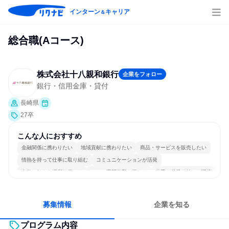
インターン
キャリア
＆
総合職(Aコース)
株式会社十八親和銀行
企業をフォロー
銀行・信用金庫・貸付
長崎県
27卒
こんな人におすすめ
金融関係に携わりたい
地域貢献に携わりたい
商品・サービスを販売したい
情熱を持って仕事に取り組む
コミュニケーションが活発
自分の好きな場所で働ける
一つの専門分野を極める
若手が裁量を持てる環境
募集情報
企業を知る
プログラム内容