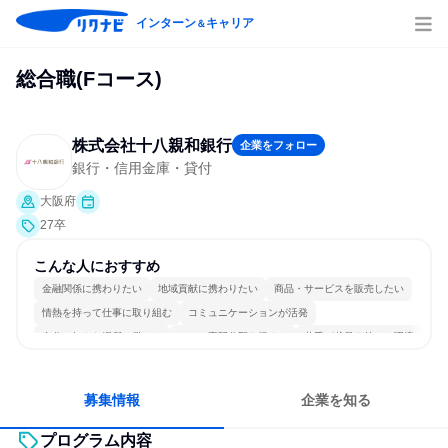
インターン
キャリア
＆
総合職(Fコース)
株式会社十八親和銀行
企業をフォロー
銀行・信用金庫・貸付
大阪府
27卒
こんな人におすすめ
金融関係に携わりたい
地域貢献に携わりたい
商品・サービスを販売したい
情熱を持って仕事に取り組む
コミュニケーションが活発
自分の好きな場所で働ける
一つの専門分野を極める
若手が裁量を持てる環境
募集情報
企業を知る
プログラム内容