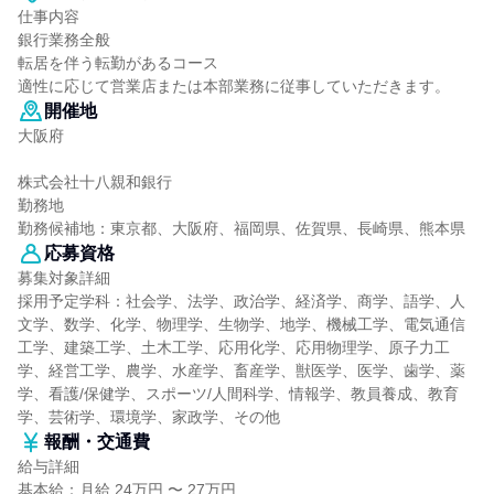
仕事内容
銀行業務全般
転居を伴う転勤があるコース
適性に応じて営業店または本部業務に従事していただきます。
開催地
大阪府
株式会社十八親和銀行
勤務地
勤務候補地：東京都、大阪府、福岡県、佐賀県、長崎県、熊本県
応募資格
募集対象詳細
採用予定学科：社会学、法学、政治学、経済学、商学、語学、人
文学、数学、化学、物理学、生物学、地学、機械工学、電気通信
工学、建築工学、土木工学、応用化学、応用物理学、原子力工
学、経営工学、農学、水産学、畜産学、獣医学、医学、歯学、薬
学、看護/保健学、スポーツ/人間科学、情報学、教員養成、教育
学、芸術学、環境学、家政学、その他
報酬・交通費
給与詳細
基本給：月給 24万円 〜 27万円