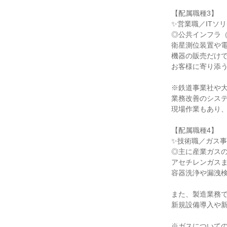
【配属職種3】
✨営業職／ITソ
◎公共インフラ
衛星測位装置や電
機器の販売だけ
お客様に寄り添
※鉄道事業社や
業務改善のシス
現場作業もあり
【配属職種4】
✨技術職／ガス
◎主に産業ガス
アセチレンガス
容器洗浄や漏洩
また、製造業務
新規設備導入や
※ガスについて