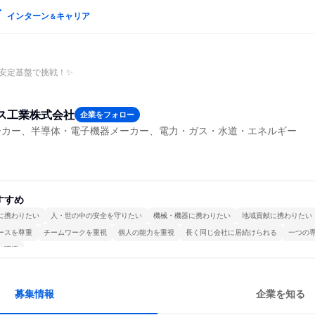
インターン
キャリア
＆
安定基盤で挑戦！✨
ス工業株式会社
企業をフォロー
ーカー、半導体・電子機器メーカー、電力・ガス・水道・エネルギー
すすめ
に携わりたい
人・世の中の安全を守りたい
機械・機器に携わりたい
地域貢献に携わりたい
ースを尊重
チームワークを重視
個人の能力を重視
長く同じ会社に居続けられる
一つの
る環境
募集情報
企業を知る