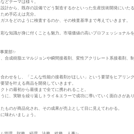
発などテーマは様々。
、設計から、既存の設備でどう製造するかといった生産技術開発にいた
るため手応えは充分。
たガスをどのように検査するのか、その検査基準まで考えていきます。
多彩な知識が身に付くことも魅力。市場価値の高いプロフェッショナル
事業部✨
て、合成樹脂エマルジョンや瞬間接着剤、変性アクリレート系接着剤、
。
ち合わせをし、「こんな性能の接着剤がほしい」という要望をヒアリン
で要望を叶える商品を開発していきます。
ェクトの最初から最後まで全てに携われること。
ように、実験を繰り返しトライ＆エラーで成功に導いていく面白さがあ
したものが商品化され、その成果が売上として目に見えてわかる。
緒に味わいましょう。
】
テム管理、財務、経理、法務、総務、人事✨