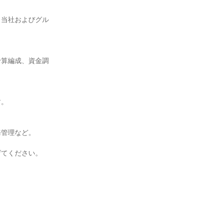
、当社およびグル
予算編成、資金調
す。
務管理など。
げてください。