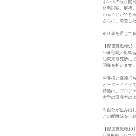
ボンベの設計開
材料試験、解析
わることができ
さらに、製造し
※仕事を通じて
【配属職職種9】
✨研究職／化成品
◎東京研究所に
開発を担います
お客様と直接打
オーダーメイド
特徴は、プロジ
大学の研究室の
※自分が生み出
この醍醐味を一
【配属職職種10
✨事務職／シス