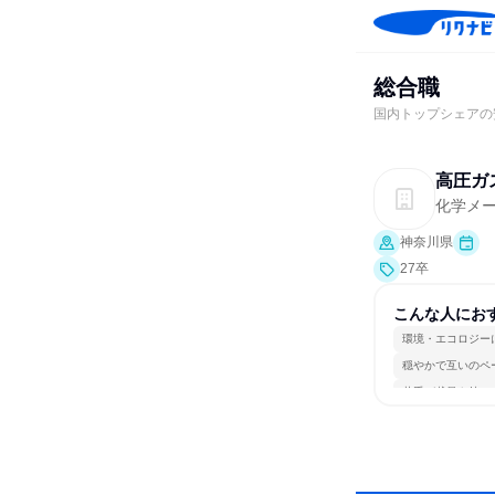
総合職
国内トップシェアの
高圧ガ
化学メ
神奈川県
27卒
こんな人にお
環境・エコロジー
穏やかで互いのペ
若手が裁量を持て