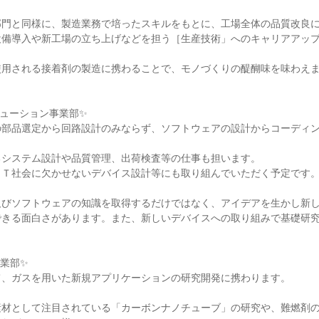
部門と同様に、製造業務で培ったスキルをもとに、工場全体の品質改良
設備導入や新工場の立ち上げなどを担う［生産技術」へのキャリアアッ
使用される接着剤の製造に携わることで、モノづくりの醍醐味を味わえ
リューション事業部✨
の部品選定から回路設計のみならず、ソフトウェアの設計からコーディ
るシステム設計や品質管理、出荷検査等の仕事も担います。
ｏＴ社会に欠かせないデバイス設計等にも取り組んでいただく予定です
及びソフトウェアの知識を取得するだけではなく、アイデアを生かし新
できる面白さがあります。また、新しいデバイスへの取り組みで基礎研
業部✨
て、ガスを用いた新規アプリケーションの研究開発に携わります。
素材として注目されている「カーボンナノチューブ」の研究や、難燃剤