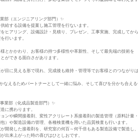
事業部（エンジニアリング部門）✨
を供給する設備を提案し施工管理を行ないます。
望をヒアリング、設備設計・見積り、プレゼン、工事実施、完成してか
理を行います。
客様とかかわり、お客様の持つ多様性や革新性、そして最先端の技術を
ことができる面白さがあります。
等が目に見える形で現れ、完成後も維持・管理等でお客様とのつながり
をかなえるためパートナーとして一緒に悩み、そして喜びを分かち合える
品事業部（化成品製造部門）✨
製造に携わります。
ジョンや瞬間接着剤、変性アクリレート系接着剤の製造管理（原料計量
梱包）や製造設備の管理、各種検査機を用いた品質検査も行います。
究が開発した接着剤を、研究室の何百～何千倍もある製造設備で製造し
剤が出来上がった時の喜びはひとしおです。