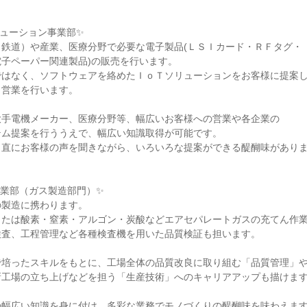
リューション事業部✨
（鉄道）や産業、医療分野で必要な電子製品(ＬＳＩカード・ＲＦタグ・
子ペーパー関連製品)の販売を行います。
ではなく、ソフトウェアを絡めたＩｏＴソリューションをお客様に提案
う営業を行います。
大手電機メーカー、医療分野等、幅広いお客様への営業や各企業の
テム提案を行ううえで、幅広い知識取得が可能です。
、直にお客様の声を聞きながら、いろいろな提案ができる醍醐味があり
事業部（ガス製造部門）✨
の製造に携わります。
または酸素・窒素・アルゴン・炭酸などエアセパレートガスの充てん作
検査、工程管理など各種検査機を用いた品質検証も担います。
で培ったスキルをもとに、工場全体の品質改良に取り組む「品質管理」
新工場の立ち上げなどを担う「生産技術」へのキャリアアップも描けま
の幅広い知識を身に付け、多彩な業務でモノづくりの醍醐味を味わえま