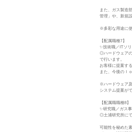
また、ガス製造
管理」や、新規
※多彩な用途に
【配属職種7】
✨技術職／ITソ
◎ハードウェア
で行います。
お客様に提案す
また、今後のＩ
※ハードウェア
システム提案が
【配属職職種8】
✨研究職／ガス事
◎土浦研究所に
可能性を秘めた