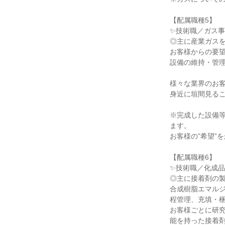
【配属職種5】
✨技術職／ガス
◎主に産業ガス
お客様からの要
設備の維持・管
様々な業界のお
身近に垣間見る
※完成した設備
ます。
お客様の”希望”
【配属職種6】
✨技術職／化成
◎主に接着剤の
合成樹脂エマル
程管理、充填・
お客様ごとに研
能を持った接着