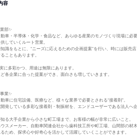
内容
業部✨
自動車・半導体・化学・食品など、あらゆる産業のモノづくり現場に必
提供していくルート営業。
知識をもとに、“ニーズに応えるための企画提案”を行い、時には販売
することもあります。
は実に多彩かつ、用途は無限にあります。
ほど各企業に合った提案ができ、面白さも増していきます。
事業✨
動車に住宅設備、医療など、様々な業界で必要とされる“接着剤”。
究開発している多彩な接着剤・制振材を、エンドユーザーである法人へ
が知る大手企業から小さな町工場まで、お客様の幅が非常に広いこと。
ハウスメーカー、自動車関連会社から歯科技工所や町工場、山間部の材
れるため、探求心や好奇心を活かして活躍していくことができます。