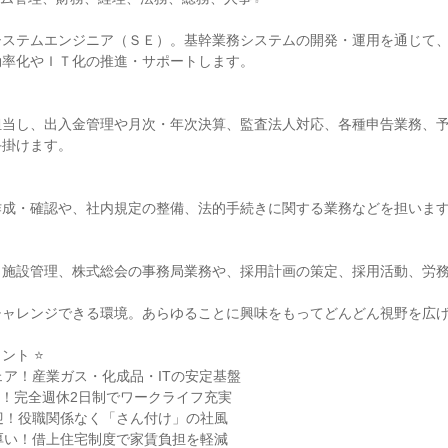
システムエンジニア（ＳＥ）。基幹業務システムの開発・運用を通じて
効率化やＩＴ化の推進・サポートします。
担当し、出入金管理や月次・年次決算、監査法人対応、各種申告業務、
手掛けます。
作成・確認や、社内規定の整備、法的手続きに関する業務などを担いま
、施設管理、株式総会の事務局業務や、採用計画の策定、採用活動、労
チャレンジできる環境。あらゆることに興味をもってどんどん視野を広
ント ⭐
ェア！産業ガス・化成品・ITの安定基盤
7日！完全週休2日制でワークライフ充実
迎！役職関係なく「さん付け」の社風
厚い！借上住宅制度で家賃負担を軽減