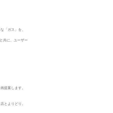
要な「ガス」を、
店と共に、ユーザー
企画提案します。
木店とよりどり。