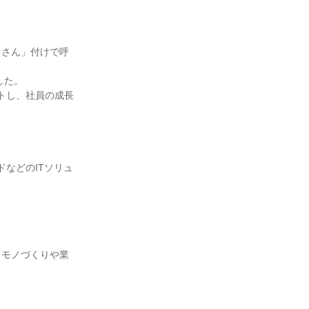
「さん」付けで呼
した。
トし、社員の成長
。
などのITソリュ
、モノづくりや業