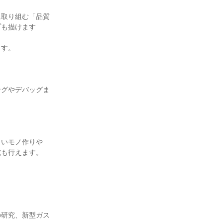
に取り組む「品質
プも描けます
ます。
ングやデバッグま
。
しいモノ作りや
究も行えます。
の研究、新型ガス