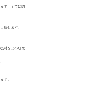
るまで、全てに関
を目指せます。
制振材などの研究
グ。
ります。