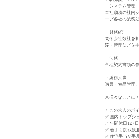
・システム管理
本社勤務の社内
ープ各社の業務
・財務経理
関係会社数社を
達・管理などを
・法務
各種契約書類の
・総務人事
購買・備品管理
※様々なことに
⭐ この求人のポイ
✅ 国内トップシ
✅ 年間休日12
✅ 若手も挑戦歓
✅ 住宅手当が手