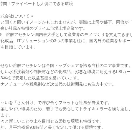
.8時間！プライベートも大切にできる環境
株式会社について ⭐
」と聞くと固いイメージかもしれませんが、実際は上司や部下、同僚が
の良い社風が特徴のプライム市場上場企業です。
以来、溶解アセチレン国内最大手として産業界のモノづくりを支えてきま
化成品、ITソリューションの3つの事業を柱に、国内外の産業をサポー
開を目指しています。
かせない溶解アセチレンは全国トップシェアを誇る当社のコア事業です
しい水系接着剤や制振材などの化成品、劣悪な環境に耐えうるLSIカード
た3本柱で安定した収益基盤を築いています。
ンナノチューブや難燃剤など次世代の技術開発にも注力中です。
お互いを「さん付け」で呼び合うフラットな社風が自慢です。
提案しやすい環境のため、若手でも安心してトライ＆エラーを繰り返し
めます。
次々と新しいことや上を目指せる柔軟な環境も特徴です。
.2年、月平均残業9.8時間と長く安定して働ける環境です。