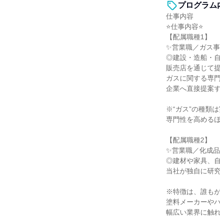
プログラム
仕事内容
⭐仕事内容⭐
【配属職種1】
✨営業職／ガス事
◎建設・造船・
販売店を通じて
ガスに関する専門
企業へ直接提案
※“ガス”の種類
専門性を高める
【配属職種2】
✨営業職／化成品
◎建材や家具、自
当社が独自に研
※特徴は、誰も
塗料メーカーや
幅広い業界に触