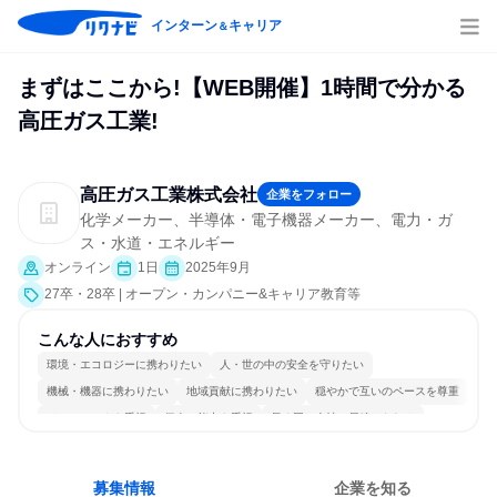
インターン
キャリア
＆
まずはここから!【WEB開催】1時間で分かる
高圧ガス工業!
高圧ガス工業株式会社
企業をフォロー
化学メーカー、半導体・電子機器メーカー、電力・ガ
ス・水道・エネルギー
オンライン
1日
2025年9月
27卒・28卒 | オープン・カンパニー&キャリア教育等
こんな人におすすめ
環境・エコロジーに携わりたい
人・世の中の安全を守りたい
機械・機器に携わりたい
地域貢献に携わりたい
穏やかで互いのペースを尊重
チームワークを重視
個人の能力を重視
長く同じ会社に居続けられる
一つの専門分野を極める
若手が裁量を持てる環境
募集情報
企業を知る