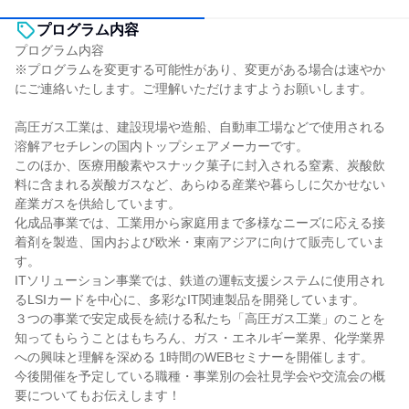
プログラム内容
プログラム内容
※プログラムを変更する可能性があり、変更がある場合は速やか
にご連絡いたします。ご理解いただけますようお願いします。
高圧ガス工業は、建設現場や造船、自動車工場などで使用される
溶解アセチレンの国内トップシェアメーカーです。
このほか、医療用酸素やスナック菓子に封入される窒素、炭酸飲
料に含まれる炭酸ガスなど、あらゆる産業や暮らしに欠かせない
産業ガスを供給しています。
化成品事業では、工業用から家庭用まで多様なニーズに応える接
着剤を製造、国内および欧米・東南アジアに向けて販売していま
す。
ITソリューション事業では、鉄道の運転支援システムに使用され
るLSIカードを中心に、多彩なIT関連製品を開発しています。
３つの事業で安定成長を続ける私たち「高圧ガス工業」のことを
知ってもらうことはもちろん、ガス・エネルギー業界、化学業界
への興味と理解を深める 1時間のWEBセミナーを開催します。
今後開催を予定している職種・事業別の会社見学会や交流会の概
要についてもお伝えします！