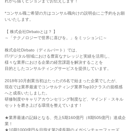
れから描くビジョンまでお伝えします！
*コンサル職ご希望の方はコンサル職向けの説明会にご予約をお願
いいたします。
【 株式会社Dirbatoとは？ 】
～「テクノロジーで世界に喜びを。」をミッションに～
株式会社Dirbato（ディルバート）では、
IT/デジタル領域における豊富なナレッジと実績を活用し、
様々な業界における企業の経営課題を解決することを
目的としたコンサルティングサービスを提供しています。
2018年10月創業当初はたったの5名で始まった企業でしたが、
現在では業界最速でコンサルティング業界Top10クラスの規模感
へと成長いたしました。
研修制度やキャリアカウンセリング制度など、マインド・スキル
セットを磨き上げる環境を整えています！
★業界最速の記録となる、売上5期160億円（8期505億円）達成企
業！
★10期1000億円を目指す第2成長期のメガベンチャーフェーズ