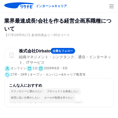
インターン
キャリア
＆
業界最速成長!会社を作る経営企画系職種につ
いて
【27卒/28卒向け】参加特典あり！60分コース
株式会社Dirbato
企業をフォロー
組織マネジメント・シンクタンク、通信・インターネッ
ト、ITサービス
オンライン
1日
2026年8月・9月
27卒・28卒 | オープン・カンパニー&キャリア教育等
こんな人におすすめ
テクノロジーに携わりたい
プロジェクトを推進したい
経営に近い仕事がしたい
ルールや制度を作りたい
情熱を持って仕事に取り組む
コミュニケーションが活発
常に新しいものに挑戦
チームワークを重視
若手が裁量を持てる環境
人とたくさん会話する