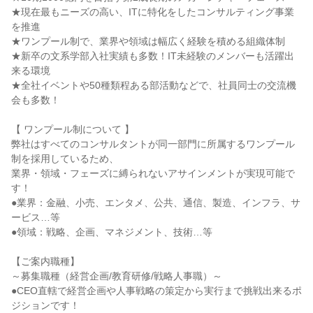
★現在最もニーズの高い、ITに特化をしたコンサルティング事業
を推進
★ワンプール制で、業界や領域は幅広く経験を積める組織体制
★新卒の文系学部入社実績も多数！IT未経験のメンバーも活躍出
来る環境
★全社イベントや50種類程ある部活動などで、社員同士の交流機
会も多数！
【 ワンプール制について 】
弊社はすべてのコンサルタントが同一部門に所属するワンプール
制を採用しているため、
業界・領域・フェーズに縛られないアサインメントが実現可能で
す！
●業界：金融、小売、エンタメ、公共、通信、製造、インフラ、サ
ービス…等
●領域：戦略、企画、マネジメント、技術…等
【ご案内職種】
～募集職種（経営企画/教育研修/戦略人事職）～
●CEO直轄で経営企画や人事戦略の策定から実行まで挑戦出来るポ
ジションです！