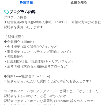
募集情報
企業を知る
プログラム内容
プログラム内容
★経営企画/教育研修/戦略人事職（ES/BD/IL）希望の方向けの会社
説明会を実施いたします★
【 開催概要 】
◆企業紹介（45min）
・会社概要（設立背景/ビジョンなど）
・事業概要（コンサルティング事業について）
・各職種紹介
・組織制度/社風（育成体制/キャリアパスなど）
・選考情報（求める人物像/選考フローなど）
◆質問Time/座談会(10～15min)
※皆さんからいただいた質問には全て本音でお答えします！
コンサルファームやIT／テクノロジーと聞くと、「かしこまった
説明会をするのかな？」と思いがちですが、
説明会ではアットホームな雰囲気でDirbatoの設立のキッカケ～こ