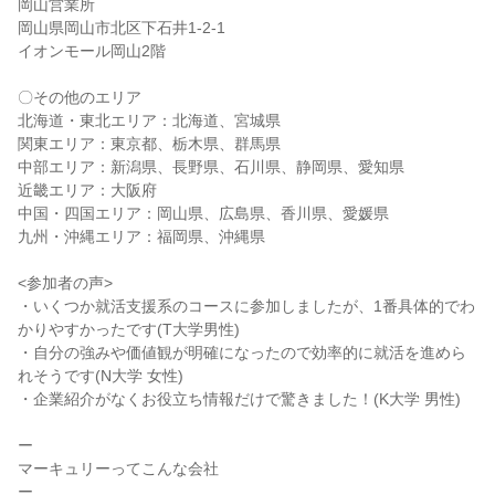
岡山営業所
岡山県岡山市北区下石井1-2-1
イオンモール岡山2階
〇その他のエリア
北海道・東北エリア：北海道、宮城県
関東エリア：東京都、栃木県、群馬県
中部エリア：新潟県、長野県、石川県、静岡県、愛知県
近畿エリア：大阪府
中国・四国エリア：岡山県、広島県、香川県、愛媛県
九州・沖縄エリア：福岡県、沖縄県
<参加者の声>
・いくつか就活支援系のコースに参加しましたが、1番具体的でわ
かりやすかったです(T大学男性)
・自分の強みや価値観が明確になったので効率的に就活を進めら
れそうです(N大学 女性)
・企業紹介がなくお役立ち情報だけで驚きました！(K大学 男性)
ー
マーキュリーってこんな会社
ー