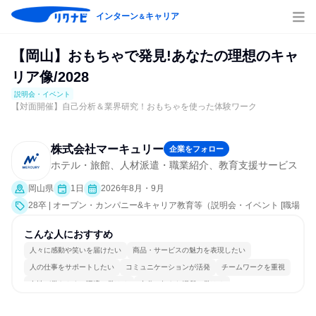
インターン
キャリア
＆
【岡山】おもちゃで発見!あなたの理想のキャ
リア像/2028
説明会・イベント
【対面開催】自己分析＆業界研究！おもちゃを使った体験ワーク
株式会社マーキュリー
企業をフォロー
ホテル・旅館、人材派遣・職業紹介、教育支援サービス
岡山県
1日
2026年8月・9月
28卒 | オープン・カンパニー&キャリア教育等（説明会・イベント [職場
見学会、社員交流会、就活サポート]）
こんな人におすすめ
人々に感動や笑いを届けたい
商品・サービスの魅力を表現したい
人の仕事をサポートしたい
コミュニケーションが活発
チームワークを重視
女性が働きやすい環境で働ける
自分の好きな場所で働ける
若手が裁量を持てる環境
人とたくさん会話する