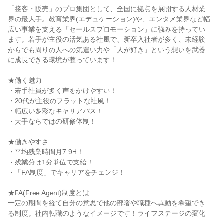
「接客・販売」のプロ集団として、全国に拠点を展開する人材業
界の最大手。教育業界(エデュケーション)や、エンタメ業界など幅
広い事業を支える「セールスプロモーション」に強みを持ってい
ます。若手が主役の活気ある社風で、新卒入社者が多く、未経験
からでも周りの人への気遣い力や「人が好き」という想いを武器
に成長できる環境が整っています！
★働く魅力
・若手社員が多く声をかけやすい！
・20代が主役のフラットな社風！
・幅広い多彩なキャリアパス！
・大手ならではの研修体制！
★働きやすさ
・平均残業時間月7.9H！
・残業分は1分単位で支給！
・「FA制度」でキャリアをチェンジ！
★FA(Free Agent)制度とは
一定の期間を経て自分の意思で他の部署や職種へ異動を希望でき
る制度。社内転職のようなイメージです！ライフステージの変化