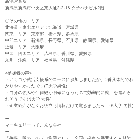
新潟営業所
新潟県新潟市中央区東大通2-2-18 タチバナビル2階
〇その他のエリア
北海道・東北エリア：北海道、宮城県
関東エリア：東京都、栃木県、群馬県
中部エリア：新潟県、長野県、石川県、静岡県、愛知県
近畿エリア：大阪府
中国・四国エリア：広島県、香川県、愛媛県
九州・沖縄エリア：福岡県、沖縄県
<参加者の声>
・いくつか就活支援系のコースに参加しましたが、1番具体的でわ
かりやすかったです(T大学男性)
・自分の強みや価値観が明確になったので効率的に就活を進めら
れそうです(N大学 女性)
・企業紹介がなくお役立ち情報だけで驚きましたｗ！(K大学 男性)
ー
マーキュリーってこんな会社
ー
「接客・販売」のプロ集団として、全国に拠点を展開する人材業