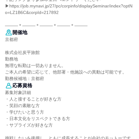
▶https://job.mynavi.jp/27/pc/corpinfo/displaySeminar/index?optN
o=LZ1B6C&corpId=217892
―――＊―――＊―――＊―――＊―――
開催地
京都府
株式会社炭平旅館
勤務地
無理な転勤は一切ありません。
ご本人の希望に応じて、他部署・他施設への異動は可能です。
勤務候補地：京都府
応募資格
募集対象詳細
・人と接することが好きな方
・笑顔の素敵な方
・学びたいと思う方
・日本文化をリスペクトできる方
・サプライズが好きな方
挑戦したいを後押し、ともに成長することが会社のモットーです