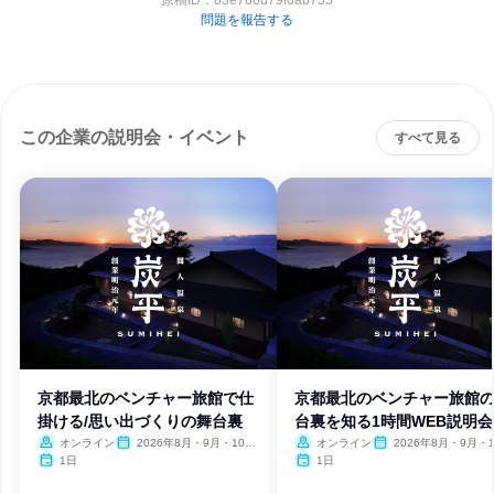
原稿ID：
83e786d79f0ab755
問題を報告する
この企業の説明会・イベント
すべて見る
京都最北のベンチャー旅館で仕
京都最北のベンチャー旅館
掛ける/思い出づくりの舞台裏
台裏を知る1時間WEB説明会
オンライン
2026年8月・9月・10
オンライン
2026年8月・9月・1
月・11月・12月、2027年1
月・11月・12月、2027
1日
1日
月
月