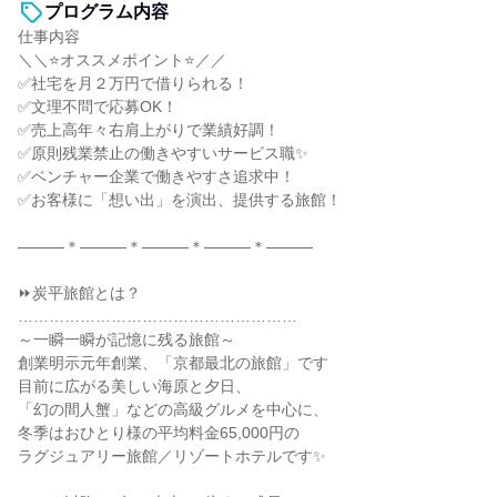
プログラム内容
仕事内容
＼＼⭐オススメポイント⭐／／
✅社宅を月２万円で借りられる！
✅文理不問で応募OK！
✅売上高年々右肩上がりで業績好調！
✅原則残業禁止の働きやすいサービス職✨
✅ベンチャー企業で働きやすさ追求中！
✅お客様に「想い出」を演出、提供する旅館！
―――＊―――＊―――＊―――＊―――
⏩炭平旅館とは？
………………………………………………
～一瞬一瞬が記憶に残る旅館～
創業明示元年創業、「京都最北の旅館」です
目前に広がる美しい海原と夕日、
「幻の間人蟹」などの高級グルメを中心に、
冬季はおひとり様の平均料金65,000円の
ラグジュアリー旅館／リゾートホテルです✨