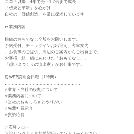
コロナ以降、4年で売上1.7倍まで成長
「伝統と革新」を心がけ
自社の「価値創造」を常に探求しています
⏩業務内容
………………………………………………
旅館のおもてなし全般をお願いします。
予約受付、チェックインお出迎え、客室案内
、お食事のご提供、周辺のご案内からご出発まで。
お客様一組一組にあわせた「おもてなし」、
「想い出づくりの演出家」がお仕事です。
⏰WEB説明会日程（1時間）
………………………………………………
⭐業界・当社の役割について
⭐業務内容について
⭐当社のおもしろさとやりがい
⭐先輩社員紹介
⭐質疑応答
✅応募フロー
下記リンクより参加希望日へエントリーください