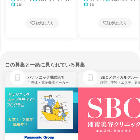
月・11月・12月、2027年1
月・11月・12月、2027
1日
1日
月
月
お気に入り
お気に入り
この募集と一緒に見られている募集
パナソニック株式会社
SBCメディ
半導体・電子機器メーカー