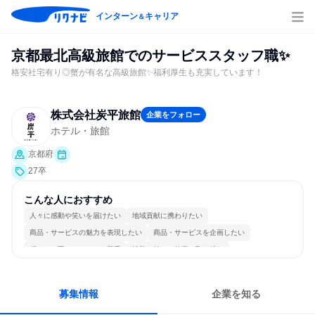
インターン
キャリア
＆
京都最北高級旅館でのサービススタッフ職✨
格安社宅有り◎蟹が有名な高級旅館✨福利厚生も充実しています！
株式会社炭平旅館
企業をフォロー
ホテル・旅館
京都府
27卒
こんな人におすすめ
人々に感動や笑いを届けたい
地域貢献に携わりたい
商品・サービスの魅力を表現したい
商品・サービスを企画したい
穏やかで互いのペースを尊重
情熱を持って仕事に取り組む
常に新しいものに挑戦
個人の能力を重視
女性が働きやすい環境で働ける
自分の好きな場所で働ける
募集情報
企業を知る