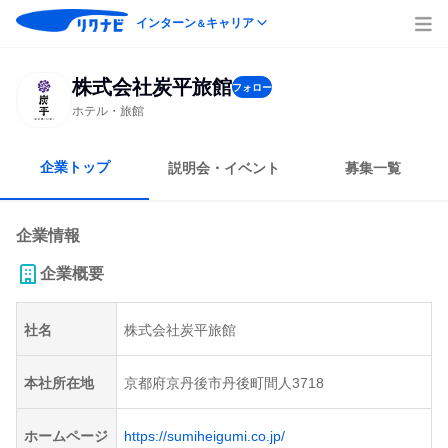
インターン
キャリア
＆
株式会社炭平旅館
フォロー
ホテル・旅館
企業トップ
説明会・イベント
募集一覧
企業情報
企業概要
社名
株式会社炭平旅館
本社所在地
京都府京丹後市丹後町間人3718
ホームページ
https://sumiheigumi.co.jp/