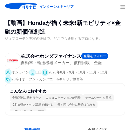
インターン
キャリア
＆
【動画】Hondaが描く未来!新モビリティ×金
融の新価値創造
ジョブローテと充実の研修で、どこでも通用するプロになる。
株式会社ホンダファイナンス
企業をフォロー
自動車・輸送機器メーカー、債権回収、金融
オンライン
1日
2026年8月・9月・10月・11月・12月
28卒 | オープン・カンパニー&キャリア教育等
こんな人におすすめ
金融関係に携わりたい
コミュニケーションが活発
チームワークを重視
女性が働きやすい環境で働ける
長く同じ会社に居続けられる
若手が裁量を持てる環境