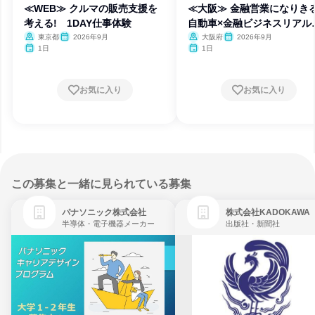
≪WEB≫ クルマの販売支援を
≪大阪≫ 金融営業になりきる
考える! 1DAY仕事体験
自動車×金融ビジネスリアル
験
東京都
2026年9月
大阪府
2026年9月
1日
1日
お気に入り
お気に入り
この募集と一緒に見られている募集
パナソニック株式会社
株式会社KADOKAWA
半導体・電子機器メーカー
出版社・新聞社