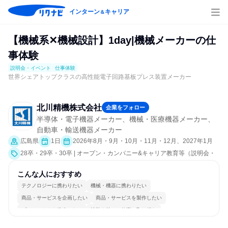
インターン
キャリア
＆
【機械系✕機械設計】1day|機械メーカーの仕
事体験
説明会・イベント
仕事体験
世界シェアトップクラスの高性能電子回路基板プレス装置メーカー
北川精機株式会社
企業をフォロー
半導体・電子機器メーカー、機械・医療機器メーカー、
自動車・輸送機器メーカー
広島県
1日
2026年8月・9月・10月・11月・12月、2027年1月
28卒・29卒・30卒 | オープン・カンパニー&キャリア教育等（説明会・
イベント [職種研究、課題解決プログラム、職場見学会、社員交流会、就
活サポート、会社説明会、業界研究]、仕事体験）
こんな人におすすめ
テクノロジーに携わりたい
機械・機器に携わりたい
商品・サービスを企画したい
商品・サービスを製作したい
プロジェクトを推進したい
情熱を持って仕事に取り組む
冷静に仕事に取り組む
常に新しいものに挑戦
チームワークを重視