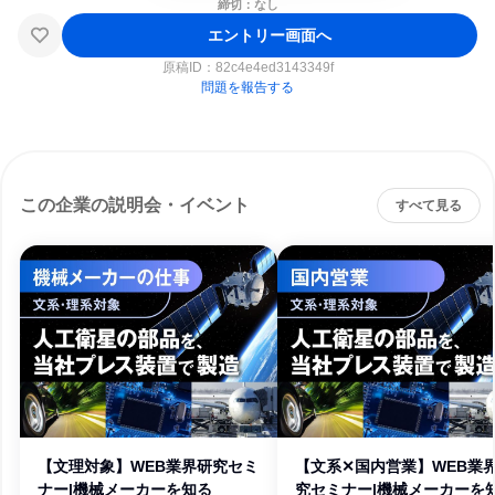
締切：なし
エントリー画面へ
原稿ID：
82c4e4ed3143349f
問題を報告する
この企業の説明会・イベント
すべて見る
【文理対象】WEB業界研究セミ
【文系✕国内営業】WEB業
ナー|機械メーカーを知る
究セミナー|機械メーカーを