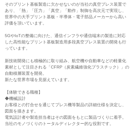
そのプリント基板製造に欠かせないのが当社の真空プレス装置で
あり、「熱」「圧力」「真空」「動作」制御を高次元で実現し、
世界中の大手プリント基板・半導体・電子部品メーカーから高い
評価を頂いています。
5GやIoTの整備に向けた、通信インフラや通信端末の製造に対応
した高性能なプリント基板製造用多段真空プレス装置の開発も行
っています。
新技術開発にも積極的に取り組み、航空機や自動車などの軽量化
素材として注目される「CFRP（炭素繊維強化プラスチック）」の
自動積層装置を開発。
新たな世界市場を見据えています。
【体験できる職種】
◆機械設計
お客様との打合せを通じてプレス機等製品の詳細仕様を決定し、
図面を描きます。
電気設計者や製造担当者はその図面をもとに製品づくりに着手。
当社のモノづくりのトータルディレクター的な役割です。