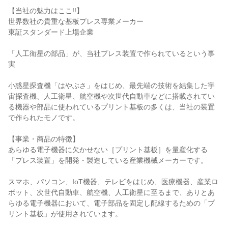
【当社の魅力はここ!!】
世界数社の貴重な基板プレス専業メーカー
東証スタンダード上場企業
「人工衛星の部品」が、当社プレス装置で作られているという事
実
小惑星探査機「はやぶさ」をはじめ、最先端の技術を結集した宇
宙探査機、人工衛星、航空機や次世代自動車などに搭載されてい
る機器や部品に使われているプリント基板の多くは、当社の装置
で作られたモノです。
【事業・商品の特徴】
あらゆる電子機器に欠かせない［プリント基板］を量産化する
「プレス装置」を開発・製造している産業機械メーカーです。
スマホ、パソコン、IoT機器、テレビをはじめ、医療機器、産業ロ
ボット、次世代自動車、航空機、人工衛星に至るまで、ありとあ
らゆる電子機器において、電子部品を固定し配線するための「プ
リント基板」が使用されています。