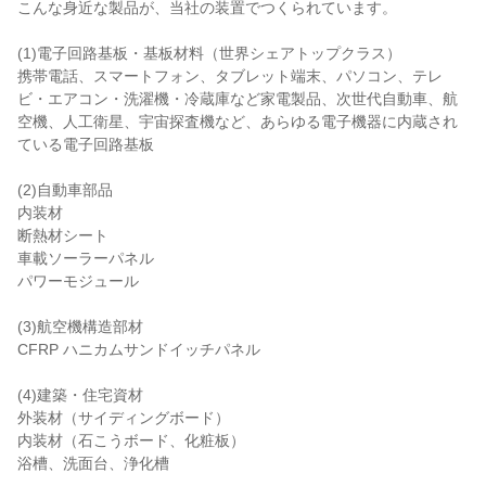
こんな身近な製品が、当社の装置でつくられています。
(1)電子回路基板・基板材料（世界シェアトップクラス）
携帯電話、スマートフォン、タブレット端末、パソコン、テレ
ビ・エアコン・洗濯機・冷蔵庫など家電製品、次世代自動車、航
空機、人工衛星、宇宙探査機など、あらゆる電子機器に内蔵され
ている電子回路基板
(2)自動車部品
内装材
断熱材シート
車載ソーラーパネル
パワーモジュール
(3)航空機構造部材
CFRP ハニカムサンドイッチパネル
(4)建築・住宅資材
外装材（サイディングボード）
内装材（石こうボード、化粧板）
浴槽、洗面台、浄化槽