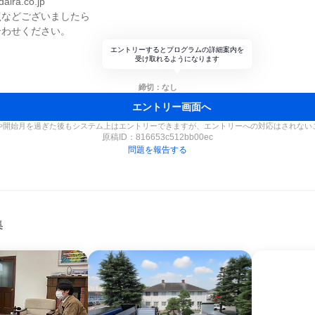
ira.co.jp
点などございましたら
合わせください。
エントリーするとプログラムの詳細案内を
受け取れるようになります
締切：なし
エントリー画面へ
や開始月を過ぎた後もシステム上はエントリーできますが、エントリーへの対応はされない
原稿ID：
816653c512bb00ec
問題を報告する
集