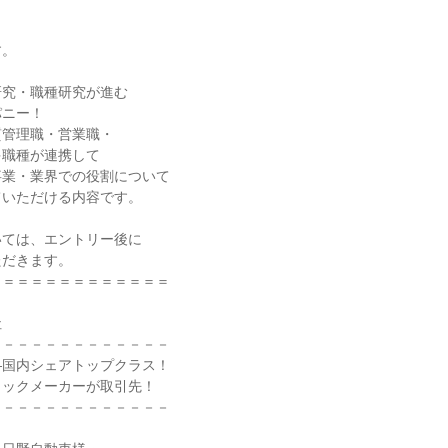
す。
研究・職種研究が進む
パニー！
質管理職・営業職・
多職種が連携して
事業・業界での役割について
ていただける内容です。
いては、エントリー後に
ただきます。
＝＝＝＝＝＝＝＝＝＝＝＝＝
社
－－－－－－－－－－－－－
―国内シェアトップクラス！
ラックメーカーが取引先！
－－－－－－－－－－－－－