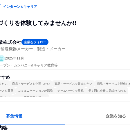
インターン
キャリア
＆
づくりを体験してみませんか!!
業株式会社
企業をフォロー
・輸送機器メーカー、製造・メーカー
2025年11月
| オープン・カンパニー&キャリア教育等
すすめ
りたい
商品・サービスを企画したい
商品・サービスを販売したい
商品・サービスを製作し
ースを尊重
コミュニケーションが活発
チームワークを重視
長く同じ会社に居続けられる
関われる
一つの専門分野を極める
募集情報
企業を知る
内容