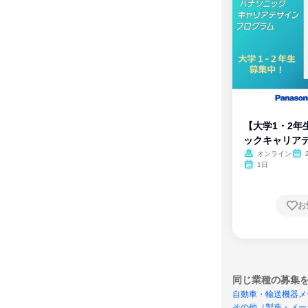
【大学1・2年
ックキャリア
ム
オンライン
1日
お
同じ業種の募集
自動車・輸送機器メ
その他（製造・メー