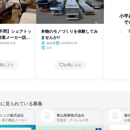
小平
そ
理不問】シェアトッ
本物のモノづくりを体験してみ
架装メーカー説明
ませんか!!
2025年11月
栃木県
2025年11月
1日
気に入り
お気に入り
緒に見られている募集
ニック株式会社
青山商事株式会社
株式
・電子機器メーカー
百貨店・アパレル小売
出