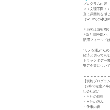
プログラム内容
＜＜文理不問！
直に雰囲気を感
（WEBでの参加
＊顧客は防衛省
＊設計開発職や
活躍フィールド
”モノを運ぶ”た
経済と切っても
トラックボデー
安定企業につい
＝＝＝＝＝＝＝
【実施プログラ
（2時間程度／半
〇会社紹介
・当社の特徴
・当社の強み
・仕事内容