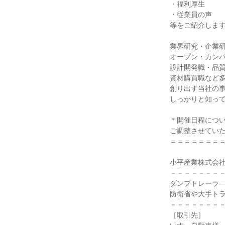
・福利厚生
・従業員の声
等をご紹介しま
業界研究・企業
オープン・カン
設計開発職・品
資材購買職など
創り出す当社の
しっかりと知っ
＊開催日程につ
ご調整させてい
＝＝＝＝＝＝＝
小平産業株式会
－－－－－－－
ダンプトレーラ
防衛省や大手ト
－－－－－－－
［取引先］