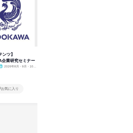
テンツ】
先着順・選考なし|注文住宅の総
タカラト
WA企業研究セミナー
合職|会社説明会&社長座談会
ビ」を学
2026年8月・9月・10
オンライン
2026年8月・9月
オンラ
月・11月・12月
1日
1日
お気に入り
お気に入り