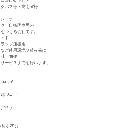
・日野自動車様・
ックバス様・防衛省様
トレーラ・
ック・自衛隊車両の
）をつくる会社です。
メイド！
クラップ運搬用・
ーなど使用環境や積み荷に
設計・開発。
ーサービスまでを行います。
a.co.jp/
1341-1
(本社)
駅徒歩25分