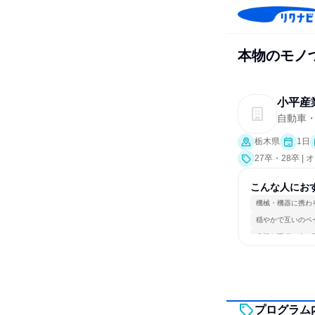
本物のモノ
小平産
自動車
栃木県
1日
27卒・28卒 
こんな人にお
機械・機器に携わ
穏やかで互いのペ
多様な職種の人と
プログラム