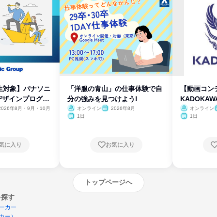
生対象】パナソニ
「洋服の青山」の仕事体験で自
【動画コン
デザインプログラ
分の強みを見つけよう!
KADOKA
2026年8月・9月・10月
オンライン
2026年8月
オンライン
1日
1日
気に入り
お気に入り
トップページへ
を探す
ーカー
カー）