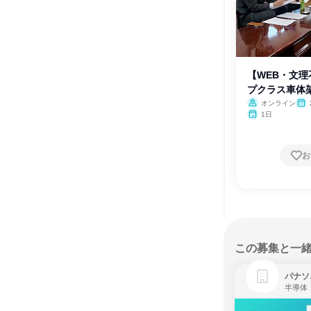
【WEB・文
プクラス車体
会
オンライン
1日
お
この募集と一
パナソ
半導体