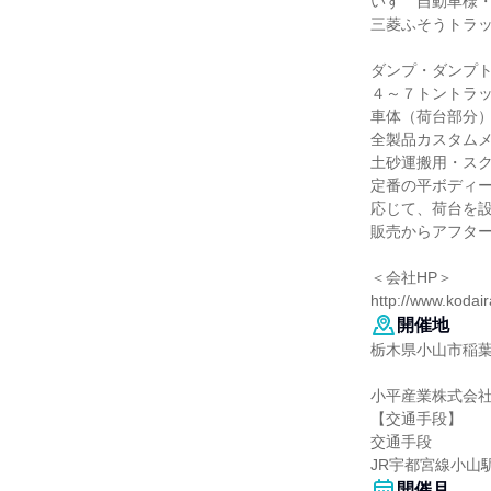
いすゞ自動車様
三菱ふそうトラ
ダンプ・ダンプ
４～７トントラ
車体（荷台部分
全製品カスタム
土砂運搬用・ス
定番の平ボディ
応じて、荷台を
販売からアフタ
＜会社HP＞
http://www.kodair
開催地
栃木県小山市稲葉郷
小平産業株式会社
【交通手段】
交通手段
JR宇都宮線小山
開催月