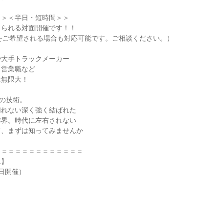
＞＞＜半日・短時間＞＞
じられる対面開催です！！
をご希望される場合も対応可能です。ご相談ください。）
や大手トラックメーカー
、営業職など
は無限大！
めの技術。
切れない深く強く結ばれた
業界。時代に左右されない
て、まずは知ってみませんか
＝＝＝＝＝＝＝＝＝＝＝＝＝
ム】
日開催）