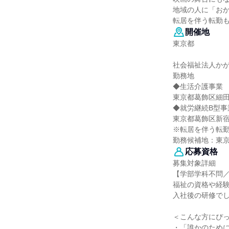
地域の人に「お
転居を伴う転勤
開催地
東京都
社会福祉法人か
勤務地
◆生活介護事業 
東京都葛飾区細
◆就労継続B型事
東京都葛飾区新
※転居を伴う転
勤務候補地：東
応募資格
募集対象詳細
【学部学科不問
福祉の資格や経
入社後の研修で
＜こんな方にぴ
・「誰かのため