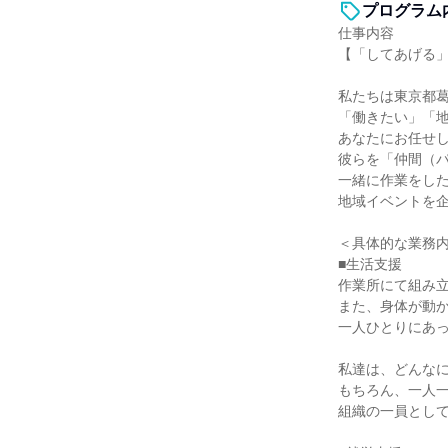
プログラム
仕事内容
【「してあげる
私たちは東京都
「働きたい」「
あなたにお任せ
彼らを「仲間（
一緒に作業をし
地域イベントを
＜具体的な業務
■生活支援
作業所にて組み
また、身体が動
一人ひとりにあ
私達は、どんな
もちろん、一人
組織の一員とし