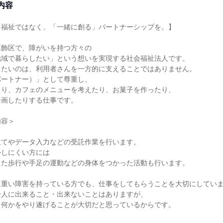
内容
」福祉ではなく、「一緒に創る」パートナーシップを。】
葛飾区で、障がいを持つ方々の
地域で暮らしたい」という想いを実現する社会福祉法人です。
したいのは、利用者さんを一方的に支えることではありません。
パートナー）」として尊重し、
たり、カフェのメニューを考えたり、お菓子を作ったり、
企画したりする仕事です。
内容＞
立てやデータ入力などの受託作業を行います。
かしにくい方には
った歩行や手足の運動などの身体をつかった活動も行います。
に重い障害を持っている方でも、仕事をしてもらうことを大切にしてい
一人に出来ること・出来ないことはありますが、
て何かをやり遂げることが大切だと思っているからです。