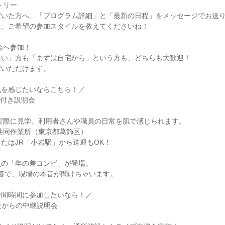
ントリー
だいた方へ、「プログラム詳細」と「最新の日程」をメッセージでお送
上、ご希望の参加スタイルを教えてくださいね！
明会へ参加！
たい」方も「まずは自宅から」という方も、どちらも大歓迎！
択いただけます。
気を感じたいならこちら！／
学付き説明会
実際に見学。利用者さんや職員の日常を肌で感じられます。
共同作業所（東京都葛飾区）
たはJR「小岩駅」から送迎もOK！
員の「年の差コンビ」が登場。
答で、現場の本音が聞けちゃいます。
合間時間に参加したいなら！／
設からの中継説明会