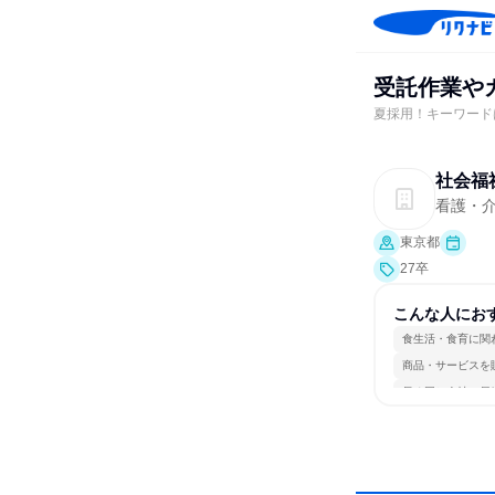
受託作業や
夏採用！キーワード
社会福
看護・介
東京都
27卒
こんな人にお
食生活・食育に関
商品・サービスを
長く同じ会社に居