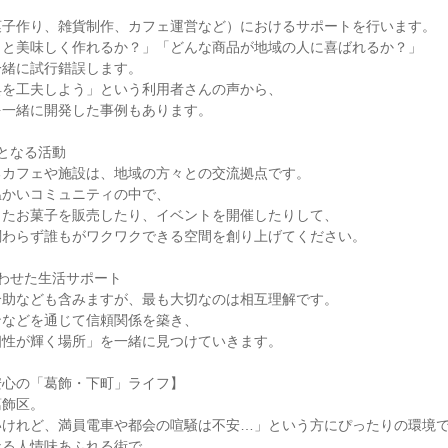
菓子作り、雑貨制作、カフェ運営など）におけるサポートを行います。
っと美味しく作れるか？」「どんな商品が地域の人に喜ばれるか？」
一緒に試行錯誤します。
具を工夫しよう」という利用者さんの声から、
を一緒に開発した事例もあります。
となる活動
るカフェや施設は、地域の方々との交流拠点です。
温かいコミュニティの中で、
ったお菓子を販売したり、イベントを開催したりして、
関わらず誰もがワクワクできる空間を創り上げてください。
わせた生活サポート
介助なども含みますが、最も大切なのは相互理解です。
ンなどを通じて信頼関係を築き、
個性が輝く場所」を一緒に見つけていきます。
安心の「葛飾・下町」ライフ】
葛飾区。
いけれど、満員電車や都会の喧騒は不安…」という方にぴったりの環境
なる人情味あふれる街で、