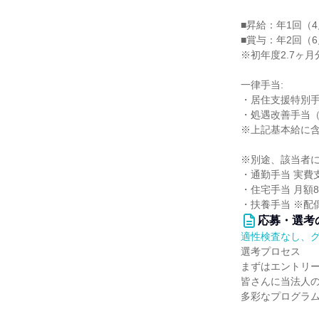
■昇給：年1回（
■賞与：年2回（6
※初年度2.7ヶ
一律手当:
・居住支援特別手当
・処遇改善手当（月
※上記基本給に
※別途、該当者
・通勤手当 実費支
・住宅手当 月額8,
・扶養手当 ※配偶
応募・選考
適性検査なし、
選考プロセス
まずはエントリ
皆さんに当法人の
多彩なプログラ