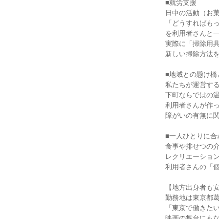
■就労支援
日中の活動（お
「どうすればも
を利用者さんと
実際に「掃除用
新しい掃除方法
■地域との懸け橋
私たちが運営す
下町ならではの
利用者さんが作
障がいの有無に
■一人ひとりに合
食事や排せつの
レクリエーショ
利用者さんの「
【地方出身者も
勤務地は東京都
「東京で働きた
映画の舞台にも