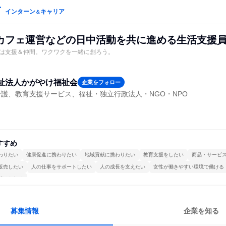
インターン
キャリア
＆
カフェ運営などの日中活動を共に進める生活支援
は支援＆仲間。ワクワクを一緒に創ろう。
祉法人かがやけ福祉会
企業をフォロー
護、教育支援サービス、福祉・独立行政法人・NGO・NPO
すすめ
わりたい
健康促進に携わりたい
地域貢献に携わりたい
教育支援をしたい
商品・サービ
販売したい
人の仕事をサポートしたい
人の成長を支えたい
女性が働きやすい環境で働ける
続けられる
募集情報
企業を知る