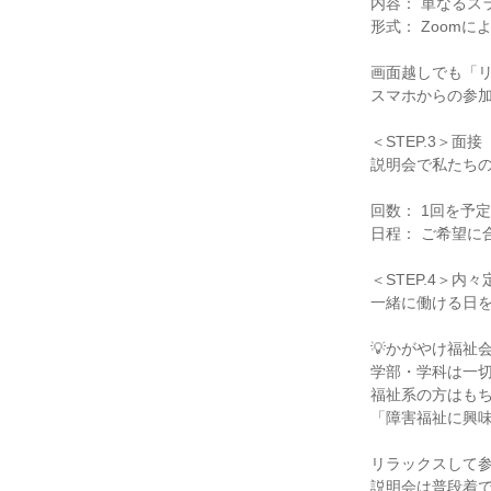
内容： 単なるス
形式： Zoom
画面越しでも「
スマホからの参加
＜STEP.3＞面
説明会で私たち
回数： 1回を予定
日程： ご希望に
＜STEP.4＞内々
一緒に働ける日
💡かがやけ福祉
学部・学科は一
福祉系の方はも
「障害福祉に興
リラックスして参
説明会は普段着で