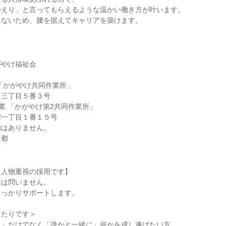
かえり」と言ってもらえるような温かい働き方が叶います。
もないため、腰を据えてキャリアを築けます。
がやけ福祉会
「かがやけ共同作業所」
田三丁目５番３号
業 「かがやけ第2共同作業所」
宿一丁目１番１５号
勤はありません。
京都
／人物重視の採用です】
験は問いません。
しっかりサポートします。
ったりです＞
に」だけでなく「誰かと一緒に」何かを成し遂げたい方