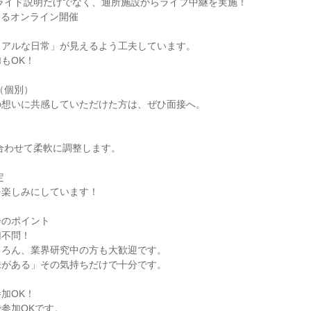
ライド説明だけでなく、通所施設からライブ中継を実施！
によるオンライン開催
リアルな日常」が見えるよう工夫しています。
もOK！
接（個別）
の想いに共感していただけた方は、ぜひ面接へ。
合わせて柔軟に調整します。
定
を楽しみにしています！
会のポイント
切不問！
ちろん、業界研究中の方も大歓迎です。
味がある」その気持ちだけで十分です。
加OK！
参加OKです。