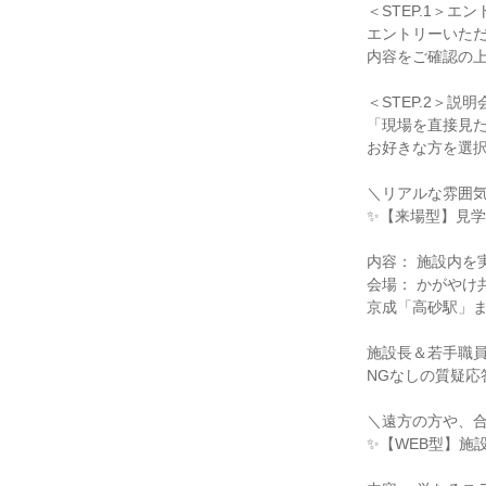
＜STEP.1＞エ
エントリーいた
内容をご確認の
＜STEP.2＞説
「現場を直接見
お好きな方を選
＼リアルな雰囲
✨【来場型】見
内容： 施設内を
会場： かがやけ
京成「高砂駅」ま
施設長＆若手職
NGなしの質疑応
＼遠方の方や、
✨【WEB型】施