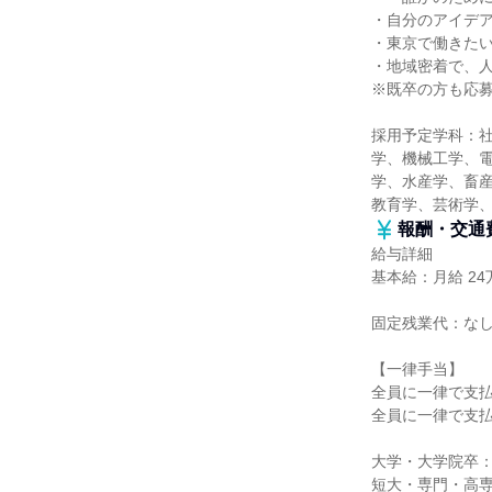
・自分のアイデ
・東京で働きた
・地域密着で、
※既卒の方も応
採用予定学科：
学、機械工学、
学、水産学、畜産
教育学、芸術学
報酬・交通
給与詳細
基本給：月給 24万
固定残業代：な
【一律手当】
全員に一律で支
全員に一律で支
大学・大学院卒：月
短大・専門・高専卒