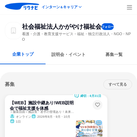
インターン
キャリア
＆
社会福祉法人かがやけ福祉会
フォロー
看護・介護・教育支援サービス・福祉・独立行政法人・NGO・NP
O
企業トップ
説明会・イベント
募集一覧
募集
すべて見る
締切：8月31日
【WEB】施設中継あり!WEB説明
会で福祉支援を体感
＜服装自由＞施設長・若手の登壇あり！未来のキャリアが見える
オンライン
2026年8月・9月・10月
1日