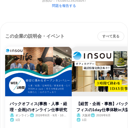
原稿ID：
7fc0a6523926ad47
問題を報告する
この企業の説明会・イベント
すべて見る
バックオフィス(事務・人事・経
【経営・企画・事務】バッ
理・企画)のオンライン仕事研究
フィスの1day仕事体験in大
オンライン
2026年8月・9月・10
大阪府
2026年8月
月・11月
1日
1日