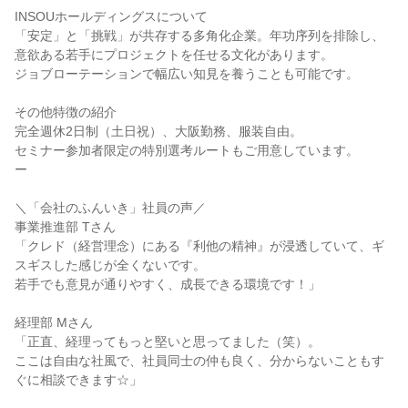
INSOUホールディングスについて
「安定」と「挑戦」が共存する多角化企業。年功序列を排除し、
意欲ある若手にプロジェクトを任せる文化があります。
ジョブローテーションで幅広い知見を養うことも可能です。
その他特徴の紹介
完全週休2日制（土日祝）、大阪勤務、服装自由。
セミナー参加者限定の特別選考ルートもご用意しています。
ー
＼「会社のふんいき」社員の声／
事業推進部 Tさん
「クレド（経営理念）にある『利他の精神』が浸透していて、ギ
スギスした感じが全くないです。
若手でも意見が通りやすく、成長できる環境です！」
経理部 Mさん
「正直、経理ってもっと堅いと思ってました（笑）。
ここは自由な社風で、社員同士の仲も良く、分からないこともす
ぐに相談できます☆」