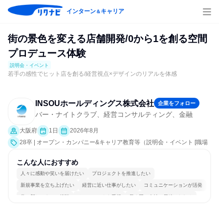
インターン
キャリア
＆
街の景色を変える店舗開発/0から1を創る空間
プロデュース体験
説明会・イベント
若手の感性でヒット店を創る/経営視点×デザインのリアルを体感
INSOUホールディングス株式会社
企業をフォロー
バー・ナイトクラブ、経営コンサルティング、金融
大阪府
1日
2026年8月
28卒 | オープン・カンパニー&キャリア教育等（説明会・イベント [職場
見学会、社員交流会、会社説明会]）
こんな人におすすめ
人々に感動や笑いを届けたい
プロジェクトを推進したい
新規事業を立ち上げたい
経営に近い仕事がしたい
コミュニケーションが活発
常に新しいものに挑戦
チームワークを重視
長く同じ会社に居続けられる
多様な職種の人と関われる
若手が裁量を持てる環境