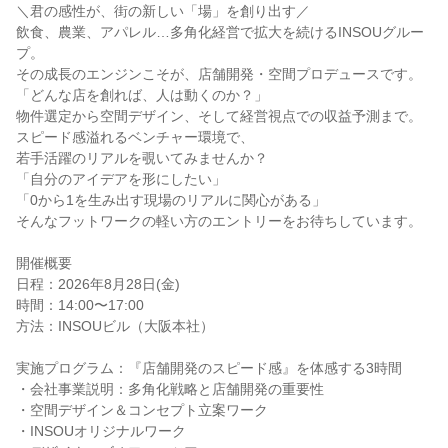
＼君の感性が、街の新しい「場」を創り出す／
飲食、農業、アパレル…多角化経営で拡大を続けるINSOUグルー
プ。
その成長のエンジンこそが、店舗開発・空間プロデュースです。
「どんな店を創れば、人は動くのか？」
物件選定から空間デザイン、そして経営視点での収益予測まで。
スピード感溢れるベンチャー環境で、
若手活躍のリアルを覗いてみませんか？
「自分のアイデアを形にしたい」
「0から1を生み出す現場のリアルに関心がある」
そんなフットワークの軽い方のエントリーをお待ちしています。
開催概要
日程：2026年8月28日(金)
時間：14:00〜17:00
方法：INSOUビル（大阪本社）
実施プログラム：『店舗開発のスピード感』を体感する3時間
・会社事業説明：多角化戦略と店舗開発の重要性
・空間デザイン＆コンセプト立案ワーク
・INSOUオリジナルワーク