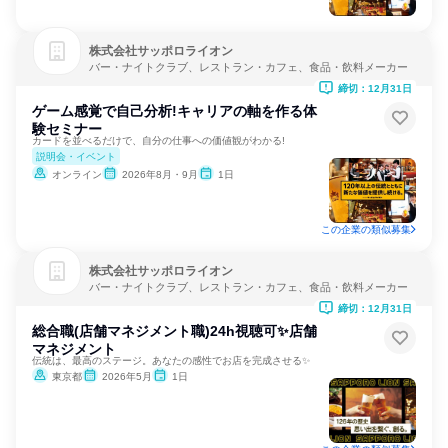
株式会社サッポロライオン
バー・ナイトクラブ、レストラン・カフェ、食品・飲料メーカー
締切：12月31日
ゲーム感覚で自己分析!キャリアの軸を作る体
験セミナー
カードを並べるだけで、自分の仕事への価値観がわかる!
説明会・イベント
オンライン
2026年8月・9月
1日
この企業の類似募集
株式会社サッポロライオン
バー・ナイトクラブ、レストラン・カフェ、食品・飲料メーカー
締切：12月31日
総合職(店舗マネジメント職)24h視聴可✨店舗
マネジメント
伝統は、最高のステージ。あなたの感性でお店を完成させる✨
東京都
2026年5月
1日