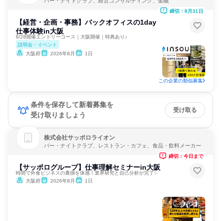
バー・ナイトクラブ、経営コンサルティング、金融
締切：8月31日
【経営・企画・事務】バックオフィスの1day
仕事体験in大阪
8/28開催エントリーコース｜大阪開催｜特典あり♪
説明会・イベント
大阪府
2026年8月
1日
この企業の類似募集
条件を保存して新着募集を
受け取る
受け取りましょう
株式会社サッポロライオン
バー・ナイトクラブ、レストラン・カフェ、食品・飲料メーカー
締切：今日まで
【サッポログループ】仕事理解セミナーin大阪
時間で外食ビジネスの裏側を体感！業界研究と自己分析が完了✨
大阪府
2026年8月
1日