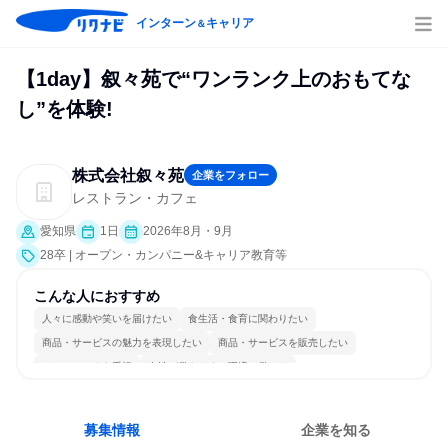
インターン
キャリア
＆
【1day】叙々苑で“ワンランク上のおもてな
し”を体験!
株式会社叙々苑
企業をフォロー
レストラン・カフェ
愛知県
1日
2026年8月・9月
28卒 | オープン・カンパニー&キャリア教育等
こんな人におすすめ
人々に感動や笑いを届けたい
食生活・食育に関わりたい
商品・サービスの魅力を表現したい
商品・サービスを販売したい
チームワークを重視
女性が働きやすい環境で働ける
長く同じ会社に居続けられる
自分の好きな場所で働ける
一つの専門分野を極める
人とたくさん会話する
募集情報
企業を知る