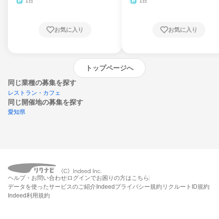
月・11月・12月
1日
1日
お気に入り
お気に入り
トップページへ
同じ業種の募集を探す
レストラン・カフェ
同じ開催地の募集を探す
愛知県
エントリーするとプログラムの詳細案内を
ヘルプ・お問い合わせ
ログインでお困りの方はこちら
受け取れるようになります
データを使ったサービスのご紹介
Indeedプライバシー規約
リクルートID規約
Indeed利用規約
締切：なし
エントリー画面へ