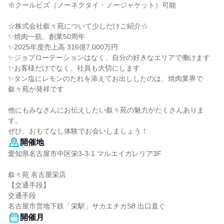
※クールビズ（ノーネクタイ・ノージャケット）可能
☆株式会社叙々苑について少しだけご紹介☆
✨焼肉一筋、創業50周年
✨2025年度売上高 316億7,000万円
✨ジョブローテーションはなく、自分の好きなエリアで働けます
✨お客様だけでなく、社員も大切にします
✨タン塩にレモンのたれを添えてお出ししたのは、焼肉業界で
叙々苑が発祥です
他にもみなさんにお伝えしたい叙々苑の魅力がたくさんありま
す。
ぜひ、おもてなし体験でお会いしましょう！
開催地
愛知県名古屋市中区栄3-3-1 マルエイガレリア3F
叙々苑 名古屋栄店
【交通手段】
交通手段
名古屋市営地下鉄「栄駅」サカエチカS8 出口直ぐ
開催月