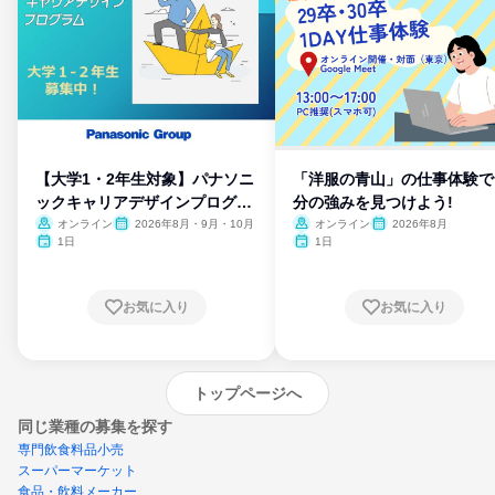
【大学1・2年生対象】パナソニ
「洋服の青山」の仕事体験で
ックキャリアデザインプログラ
分の強みを見つけよう!
ム
オンライン
2026年8月・9月・10月
オンライン
2026年8月
1日
1日
お気に入り
お気に入り
トップページへ
同じ業種の募集を探す
専門飲食料品小売
スーパーマーケット
食品・飲料メーカー