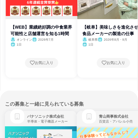
【WEB】業績絶好調の中食業界
【岐阜】美味しさを進化させ
可能性と店舗運営を知る1時間
食品メーカーの製造の仕事
オンライン
2026年7月
岐阜県
2026年8月・9月
1日
1日
お気に入り
お気に入り
この募集と一緒に見られている募集
パナソニック株式会社
青山商事株式会社
半導体・電子機器メーカー
百貨店・アパレル小売