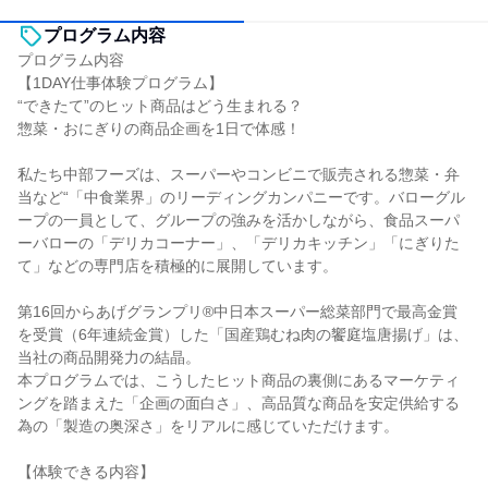
プログラム内容
プログラム内容
【1DAY仕事体験プログラム】
“できたて”のヒット商品はどう生まれる？
惣菜・おにぎりの商品企画を1日で体感！
私たち中部フーズは、スーパーやコンビニで販売される惣菜・弁
当など“「中食業界」のリーディングカンパニーです。バローグル
ープの一員として、グループの強みを活かしながら、食品スーパ
ーバローの「デリカコーナー」、「デリカキッチン」「にぎりた
て」などの専門店を積極的に展開しています。
第16回からあげグランプリ®中日本スーパー総菜部門で最高金賞
を受賞（6年連続金賞）した「国産鶏むね肉の饗庭塩唐揚げ」は、
当社の商品開発力の結晶。
本プログラムでは、こうしたヒット商品の裏側にあるマーケティ
ングを踏まえた「企画の面白さ」、高品質な商品を安定供給する
為の「製造の奥深さ」をリアルに感じていただけます。
【体験できる内容】