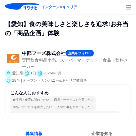
インターン
キャリア
＆
【愛知】食の美味しさと楽しさを追求!お弁当
の「商品企画」体験
中部フーズ株式会社
企業をフォロー
専門飲食料品小売、スーパーマーケット、食品・飲料メ
ーカー
愛知県
1日
2026年8月
28卒 | オープン・カンパニー&キャリア教育等
こんな人におすすめ
食生活・食育に関わりたい
商品・サービスを企画したい
商品・サービスを販売したい
人の仕事をサポートしたい
分析・リサーチしたい
チームを統率したい
コミュニケーションが活発
チームワークを重視
女性が働きやすい環境で働ける
人とたくさん会話する
募集情報
企業を知る