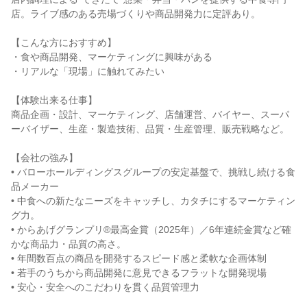
店。ライブ感のある売場づくりや商品開発力に定評あり。
【こんな方におすすめ】
・食や商品開発、マーケティングに興味がある
・リアルな「現場」に触れてみたい
【体験出来る仕事】
商品企画・設計、マーケティング、店舗運営、バイヤー、スーパ
ーバイザー、生産・製造技術、品質・生産管理、販売戦略など。
【会社の強み】
• バローホールディングスグループの安定基盤で、挑戦し続ける食
品メーカー
• 中食への新たなニーズをキャッチし、カタチにするマーケティン
グ力。
• からあげグランプリ®最高金賞（2025年）／6年連続金賞など確
かな商品力・品質の高さ。
• 年間数百点の商品を開発するスピード感と柔軟な企画体制
• 若手のうちから商品開発に意見できるフラットな開発現場
• 安心・安全へのこだわりを貫く品質管理力