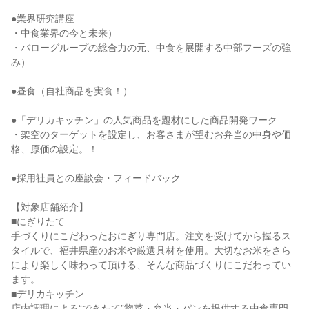
●業界研究講座
・中食業界の今と未来）
・バローグループの総合力の元、中食を展開する中部フーズの強
み）
●昼食（自社商品を実食！）
●「デリカキッチン」の人気商品を題材にした商品開発ワーク
・架空のターゲットを設定し、お客さまが望むお弁当の中身や価
格、原価の設定。！
●採用社員との座談会・フィードバック
【対象店舗紹介】
■にぎりたて
手づくりにこだわったおにぎり専門店。注文を受けてから握るス
タイルで、福井県産のお米や厳選具材を使用。大切なお米をさら
により楽しく味わって頂ける、そんな商品づくりにこだわってい
ます。
■デリカキッチン
店内調理による“できたて”惣菜・弁当・パンを提供する中食専門