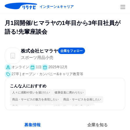
インターン
キャリア
＆
月1回開催/ヒマラヤの1年目から3年目社員が
語る!先輩座談会
株式会社ヒマラヤ
企業をフォロー
スポーツ用品小売
オンライン
1日
2025年12月
27卒 | オープン・カンパニー&キャリア教育等
こんな人におすすめ
人々に感動や笑いを届けたい
健康促進に携わりたい
商品・サービスの魅力を表現したい
商品・サービスを企画したい
商品・サービスを販売したい
情熱を持って仕事に取り組む
コミュニケーションが活発
常に新しいものに挑戦
チームワークを重視
人とたくさん会話する
募集情報
企業を知る