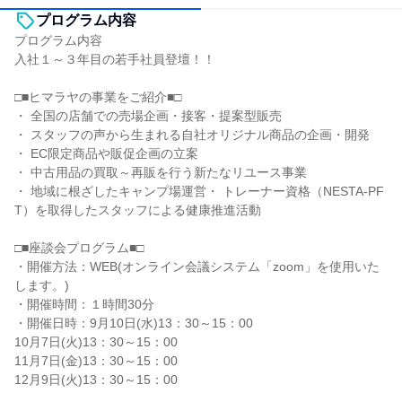
プログラム内容
プログラム内容
入社１～３年目の若手社員登壇！！
□■ヒマラヤの事業をご紹介■□
・ 全国の店舗での売場企画・接客・提案型販売
・ スタッフの声から生まれる自社オリジナル商品の企画・開発
・ EC限定商品や販促企画の立案
・ 中古用品の買取～再販を行う新たなリユース事業
・ 地域に根ざしたキャンプ場運営・ トレーナー資格（NESTA-PF
T）を取得したスタッフによる健康推進活動
□■座談会プログラム■□
・開催方法：WEB(オンライン会議システム「zoom」を使用いた
します。)
・開催時間：１時間30分
・開催日時：9月10日(水)13：30～15：00
10月7日(火)13：30～15：00
11月7日(金)13：30～15：00
12月9日(火)13：30～15：00