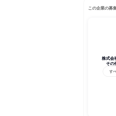
この企業の募
株式会
その
す