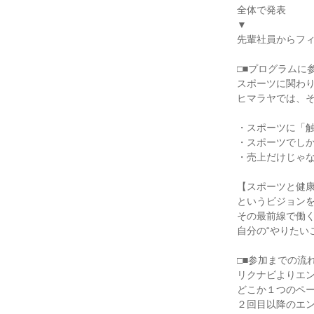
全体で発表
▼
先輩社員からフ
□■プログラムに
スポーツに関わ
ヒマラヤでは、
・スポーツに「
・スポーツでし
・売上だけじゃ
【スポーツと健
というビジョン
その最前線で働
自分の“やりたい
□■参加までの流れ
リクナビよりエ
どこか１つのペ
２回目以降のエ