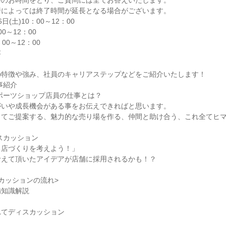
答のお時間をとり、ご質問には全てお答えいたします。
行によっては終了時間が延長となる場合がございます。
(土)10：00～12：00
00～12：00
：00～12：00
容
の特徴や強み、社員のキャリアステップなどをご紹介いたします！
事紹介
ポーツショップ店員の仕事とは？
がいや成長機会がある事をお伝えできればと思います。
ってご提案する、魅力的な売り場を作る、仲間と助け合う、これ全てヒ
ィスカッション
る店づくりを考えよう！」
考えて頂いたアイデアが店舗に採用されるかも！？
カッションの流れ>
備知識解説
れてディスカッション