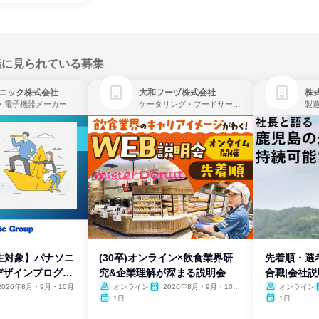
緒に見られている募集
ニック株式会社
大和フーヅ株式会社
株
・電子機器メーカー
ケータリング・フードサービス、レストラン・カフェ、飲食
製
生対象】パナソニ
(30卒)オンライン×飲食業界研
先着順・選
デザインプログラ
究&企業理解が深まる説明会
合職|会社
2026年8月・9月・10月
オンライン
2026年8月・9月・10
オンライン
月・11月・12月
1日
1日