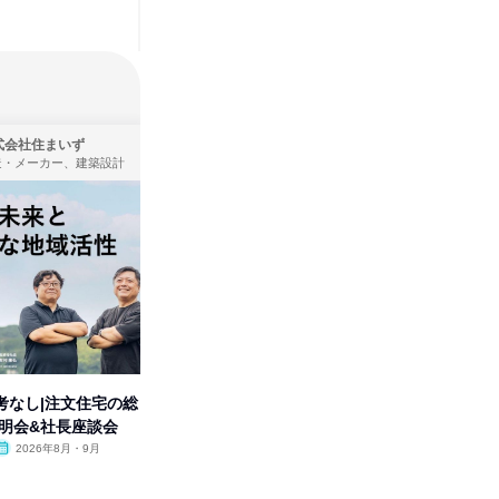
式会社住まいず
株式会社KADOKAWA
造・メーカー、建築設計
出版社・新聞社
考なし|注文住宅の総
【動画コンテンツ】
「洋服の
説明会&社長座談会
KADOKAWA企業研究セミナー
分の強み
2026年8月・9月
オンライン
2026年8月・9月・10
オンラ
月・11月・12月
1日
1日