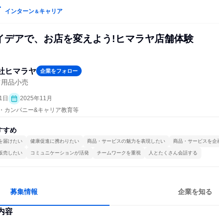
インターン
キャリア
＆
アイデアで、お店を変えよう!ヒマラヤ店舗体験
社ヒマラヤ
企業をフォロー
ツ用品小売
1日
2025年11月
プン・カンパニー&キャリア教育等
すすめ
を届けたい
健康促進に携わりたい
商品・サービスの魅力を表現したい
商品・サービスを企
販売したい
コミュニケーションが活発
チームワークを重視
人とたくさん会話する
募集情報
企業を知る
内容