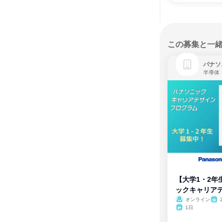
この募集と一
パナソ
半導体
【大学1・2年
ックキャリア
ム
オンライン
1日