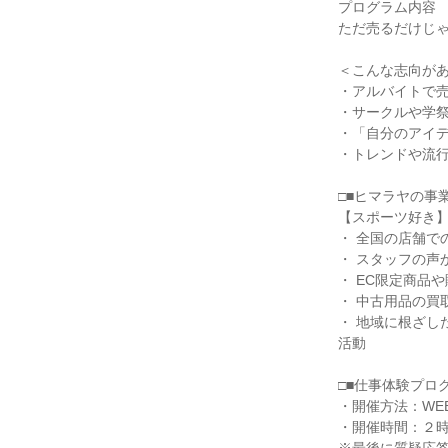
プログラム内容
ただ売るだけじ
＜こんな志向が
・アルバイトで売
・サークルや学
・「自分のアイ
・トレンドや流
□■ヒマラヤの事
【スポーツ好き
・ 全国の店舗で
・ スタッフの声
・ EC限定商品
・ 中古用品の買
・ 地域に根ざし
活動
□■仕事体験プログ
・開催方法：WE
・開催時間：２