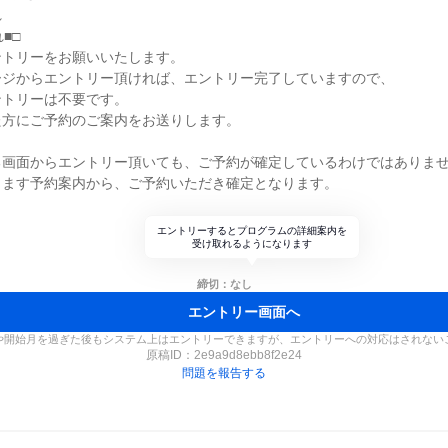
れ
■□
ントリーをお願いいたします。
ージからエントリー頂ければ、エントリー完了していますので、
ントリーは不要です。
た方にご予約のご案内をお送りします。
る画面からエントリー頂いても、ご予約が確定しているわけではありま
します予約案内から、ご予約いただき確定となります。
。
エントリーするとプログラムの詳細案内を
受け取れるようになります
締切：なし
エントリー画面へ
や開始月を過ぎた後もシステム上はエントリーできますが、エントリーへの対応はされない
原稿ID：
2e9a9d8ebb8f2e24
問題を報告する