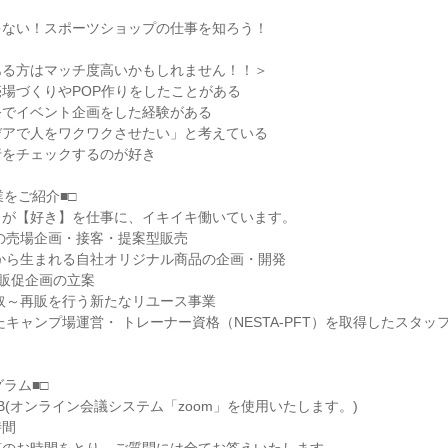
ゃない！スポーツショップの仕事を知ろう！
ある方はマッチ度高いかもしれません！！＞
場づくりやPOP作りをしたことがある
祭でイベント企画をした経験がある
デアで人をワクワクさせたい」と考えている
行をチェックするのが好き
業をご紹介■□
】が【好き】を仕事に、イキイキ働いています。
の売場企画・接客・提案型販売
から生まれる自社オリジナル商品の企画・開発
や販促企画の立案
取～再販を行う新たなリユース事業
たキャンプ場運営・ トレーナー資格（NESTA-PFT）を取得したスタッ
ラム■□
B(オンライン会議システム「zoom」を使用いたします。)
時間