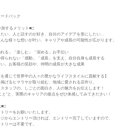
ィードバック
参加するメリット■□
りたい、人と話すのが好き、自分のアイデアを形にしたい…
そんな様々な想いが叶い、キャリアや成長の可能性が広がります。
触れる」「楽しむ」「深める」お手伝い
か得られない「感動」「成長」を支え、自分自身も成長する
ない。お客様の笑顔や、仲間の成長が大きな成果
康を通じて世界中の人々の豊かなライフスタイルに貢献する】
を掲げるヒマラヤが取り組む、地域に愛される店作り。
くスタッフの、しごとの面白さ、人の魅力をお伝えします！
こと”と、実際のキャリアの接点をぜひ体感してみてきださい！
■□
ントリーをお願いいたします。
ージからエントリー頂ければ、エントリー完了していますので、
ントリーは不要です。