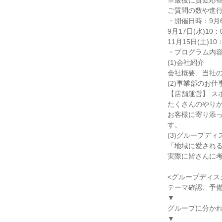
※最後に質疑応
ご質問の数や進
・開催日時：9月6日
9月17日(水)10：
11月15日(土)10
・プログラム内
(1)会社紹介
会社概要、当社
(2)事業部のお仕
【店舗運営】 ス
たくさんのやり
お客様に寄り添
す。
(3)グループデ
「地域に愛され
実際に皆さんに
<グループディス
テーマ確認、予
▼
グループに分か
▼