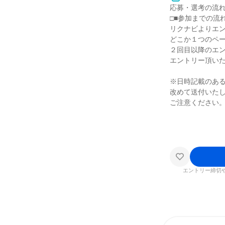
応募・選考の流
□■参加までの流れ
リクナビよりエ
どこか１つのペ
２回目以降のエ
エントリー頂い
※日時記載のあ
改めて送付いた
ご注意ください
エントリー締切