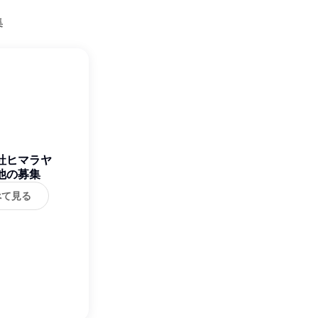
集
社ヒマラヤ
他の募集
べて見る