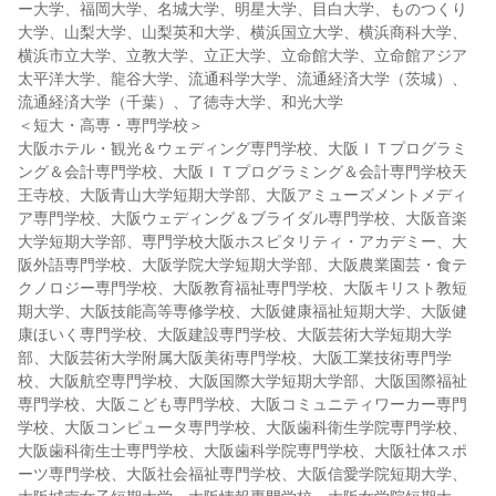
ー大学、福岡大学、名城大学、明星大学、目白大学、ものつくり
大学、山梨大学、山梨英和大学、横浜国立大学、横浜商科大学、
横浜市立大学、立教大学、立正大学、立命館大学、立命館アジア
太平洋大学、龍谷大学、流通科学大学、流通経済大学（茨城）、
流通経済大学（千葉）、了徳寺大学、和光大学
＜短大・高専・専門学校＞
大阪ホテル・観光＆ウェディング専門学校、大阪ＩＴプログラミ
ング＆会計専門学校、大阪ＩＴプログラミング＆会計専門学校天
王寺校、大阪青山大学短期大学部、大阪アミューズメントメディ
ア専門学校、大阪ウェディング＆ブライダル専門学校、大阪音楽
大学短期大学部、専門学校大阪ホスピタリティ・アカデミー、大
阪外語専門学校、大阪学院大学短期大学部、大阪農業園芸・食テ
クノロジー専門学校、大阪教育福祉専門学校、大阪キリスト教短
期大学、大阪技能高等専修学校、大阪健康福祉短期大学、大阪健
康ほいく専門学校、大阪建設専門学校、大阪芸術大学短期大学
部、大阪芸術大学附属大阪美術専門学校、大阪工業技術専門学
校、大阪航空専門学校、大阪国際大学短期大学部、大阪国際福祉
専門学校、大阪こども専門学校、大阪コミュニティワーカー専門
学校、大阪コンピュータ専門学校、大阪歯科衛生学院専門学校、
大阪歯科衛生士専門学校、大阪歯科学院専門学校、大阪社体スポ
ーツ専門学校、大阪社会福祉専門学校、大阪信愛学院短期大学、