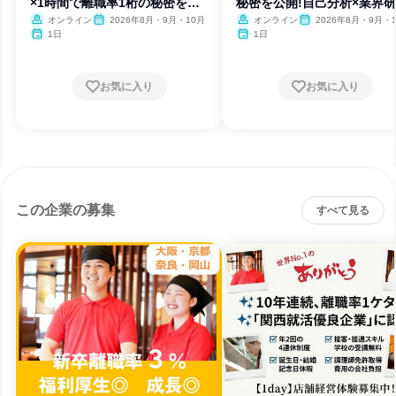
×1時間で離職率1桁の秘密を公
秘密を公開!自己分析×業界
開
オンライン
2026年8月・9月・10月
オンライン
2026年8月・9月・
1日
1日
お気に入り
お気に入り
この企業の募集
すべて見る