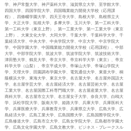
学、神戸常盤大学、神戸薬科大学、滋賀県立大学、至学館大学、
四国大学、四国学院大学、四国職業能力開発大学校（応用課
程）、四條畷学園大学、四天王寺大学、島根大学、島根県立大
学、大正大学、拓殖大学、多摩大学、玉川大学、第一工科大学、
第一工科大学（東京上野）、第一工業大学、第一工業大学（東京
上野）、大東文化大学、大同大学、千葉大学、千葉科学大学、千
葉経済大学、中央大学、中央学院大学、中京大学、中京学院大
学、中国学園大学、中国職業能力開発大学校（応用課程）、中部
大学、中部学院大学、筑波大学、筑波学院大学、筑波技術大学、
津田塾大学、鶴見大学、帝京大学、帝京科学大学（東京）、帝京
科学大学（山梨）、帝京平成大学、帝塚山大学、帝塚山学院大
学、天理大学、田園調布学園大学、電気通信大学、東亜大学、桐
蔭横浜大学、東海大学、東京大学、名古屋大学、名古屋外国語大
学、名古屋学芸大学、名古屋経済大学、名古屋芸術大学、名古屋
工業大学、名古屋国際工科専門職大学、名古屋産業大学、名古屋
商科大学、名古屋市立大学、名古屋女子大学、奈良大学、白鴎大
学、浜松学院大学、阪南大学、姫路大学、兵庫大学、兵庫医科大
学、兵庫医療大学、兵庫教育大学、兵庫県立大学、広島大学、広
島経済大学、広島工業大学、広島国際大学、広島国際学院大学、
広島修道大学、広島市立大学、広島女学院大学、広島都市学園大
学、広島文化学園大学、広島文教大学、ビジネス・ブレークスル