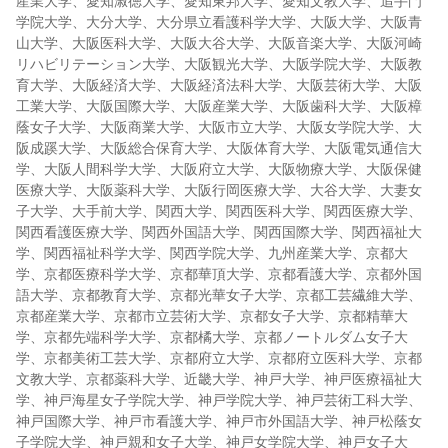
産業大学、愛知淑徳大学、愛知東邦大学、愛知文教大学、追手門
学院大学、大分大学、大分県立看護科学大学、大阪大学、大阪青
山大学、大阪医科大学、大阪大谷大学、大阪音楽大学、大阪河崎
リハビリテーション大学、大阪観光大学、大阪学院大学、大阪教
育大学、大阪経済大学、大阪経済法科大学、大阪芸術大学、大阪
工業大学、大阪国際大学、大阪産業大学、大阪歯科大学、大阪樟
蔭女子大学、大阪商業大学、大阪市立大学、大阪女学院大学、大
阪成蹊大学、大阪総合保育大学、大阪体育大学、大阪電気通信大
学、大阪人間科学大学、大阪府立大学、大阪物療大学、大阪保健
医療大学、大阪薬科大学、大阪行岡医療大学、大谷大学、大妻女
子大学、大手前大学、関西大学、関西医科大学、関西医療大学、
関西看護医療大学、関西外国語大学、関西国際大学、関西福祉大
学、関西福祉科学大学、関西学院大学、九州産業大学、京都大
学、京都医療科学大学、京都華頂大学、京都看護大学、京都外国
語大学、京都教育大学、京都光華女子大学、京都工芸繊維大学、
京都産業大学、京都市立芸術大学、京都女子大学、京都精華大
学、京都先端科学大学、京都橘大学、京都ノートルダム女子大
学、京都美術工芸大学、京都府立大学、京都府立医科大学、京都
文教大学、京都薬科大学、近畿大学、神戸大学、神戸医療福祉大
学、神戸海星女子学院大学、神戸学院大学、神戸芸術工科大学、
神戸国際大学、神戸市看護大学、神戸市外国語大学、神戸松蔭女
子学院大学、神戸親和女子大学、神戸女学院大学、神戸女子大