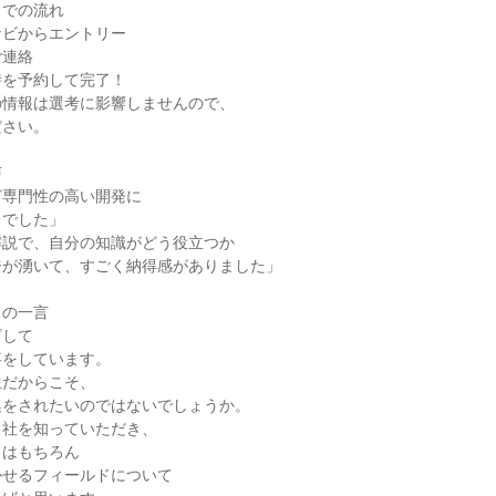
までの流れ
ナビからエントリー
ご連絡
時を予約して完了！
の情報は選考に影響しませんので、
ださい。
声
ど専門性の高い開発に
きでした」
解説で、自分の知識がどう役立つか
ジが湧いて、すごく納得感がありました」
らの一言
ざして
事をしています。
生だからこそ、
集をされたいのではないでしょうか。
当社を知っていただき、
力はもちろん
かせるフィールドについて