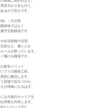
ルの開発に関われます。
教育担当が２名も付く、
があるので安心です。
定地）：大分県
の開催地ではなく
配属予定勤務地です
ムや在宅勤務の活用、
位支給など、働く人を
なルールが整っています。
しく働ける職場です。
ムの参加メリット
御ソフトの開発工程。
体系的に解説します。
どう現場で役立つのか、
答えが明確になるはず。
方には今後のキャリアを
別な情報も共有します。
進めたいという方に