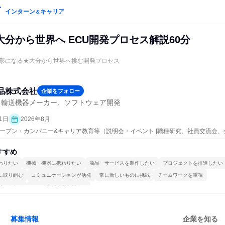
インターン
キャリア
＆
分から世界へ ECU開発プロセス解説60分
形になる★大分から世界へ挑む開発プロセス
品株式会社
企業をフォロー
・輸送機器メーカー、ソフトウェア開発
1日
2026年8月
 | オープン・カンパニー&キャリア教育等（説明会・イベント [職種研究、社員交流会
すすめ
わりたい
機械・機器に携わりたい
商品・サービスを製作したい
プロジェクトを推進したい
に取り組む
コミュニケーションが活発
常に新しいものに挑戦
チームワークを重視
続けられる
一つの専門分野を極める
募集情報
企業を知る