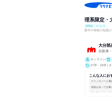
理系限定・大
説明会・イベント
数学や情報の知識が
大分部
自動車
オンライン
27卒・28卒
究]）
こんな人にお
テクノロジーに携
情熱を持って仕事
長く同じ会社に居