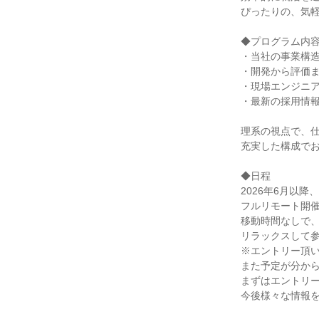
ぴったりの、気
◆プログラム内
・当社の事業構
・開発から評価
・現場エンジニ
・最新の採用情
理系の視点で、
充実した構成で
◆日程
2026年6月以
フルリモート開
移動時間なしで
リラックスして
※エントリー頂
また予定が分か
まずはエントリ
今後様々な情報