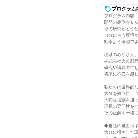
プログラム
プログラム内容
開発の裏側を６
今の研究がどう
自分に合う環境
効率よく確認で
理系のみなさん
株式会社大分部
研究や講義で忙
将来に不安を感
私たちは世界的
大分を拠点に、
大切な役割を担
理系の専門性を
その正解を一緒
◆当社の魅力ポ
大分に根ざした