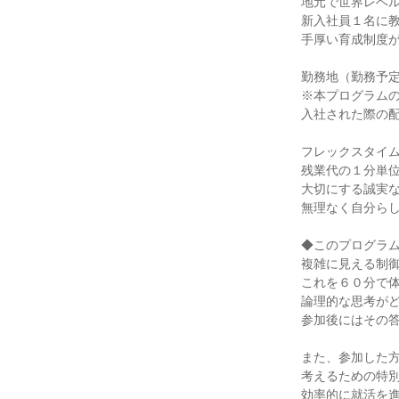
地元で世界レベ
新入社員１名に
手厚い育成制度
勤務地（勤務予
※本プログラム
入社された際の
フレックスタイ
残業代の１分単
大切にする誠実
無理なく自分ら
◆このプログラ
複雑に見える制
これを６０分で
論理的な思考が
参加後にはその
また、参加した
考えるための特
効率的に就活を