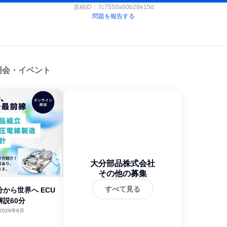
原稿ID：
7c7550a60b28e15d
問題を報告する
明会・イベント
大分部品株式会社
その他の募集
すべて見る
から世界へ ECU
説60分
2026年8月