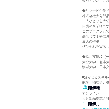
知っていただけ
◆リクナビ企業
株式会社大分部
一人ひとりを大
自慢の企業様で
このプログラム
裏側まで丁寧に
最大の特長。
ぜひそれを実感
◆採用実績校（
大分大学、熊本
崇城大学、日本
■活かせるスキル
数学、物理学、
開催地
オンライン
大分部品株式会
開催月