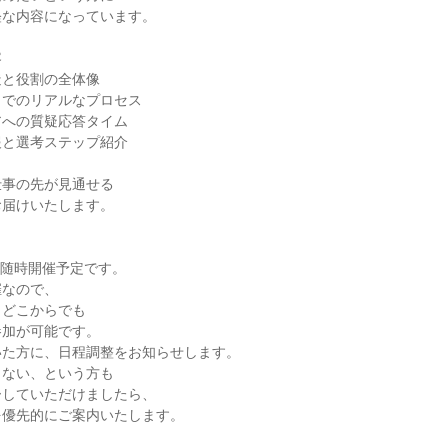
軽な内容になっています。
容
造と役割の全体像
までのリアルなプロセス
アへの質疑応答タイム
報と選考ステップ紹介
仕事の先が見通せる
お届けいたします。
降、随時開催予定です。
催なので、
、どこからでも
参加が可能です。
いた方に、日程調整をお知らせします。
らない、という方も
ーしていただけましたら、
を優先的にご案内いたします。