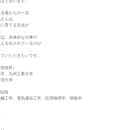
ればと思います。
担当者からの一言
品さんは、
切に育てる文化が
す。
では、具体的な仕事の
見える化されているのが
していただきたいです。
一部抜粋）
大学、九州工業大学
文理大学
/知識
機械工学、電気通信工学、応用物理学、情報学
社