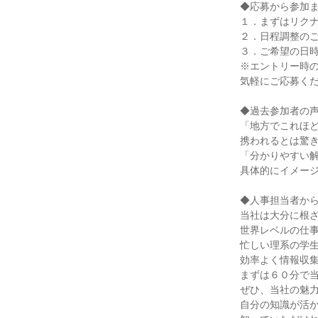
◆応募から参加
１．まずはリク
２．日程調整の
３．ご希望の日
※エントリー時
気軽にご応募く
◆過去参加者の
「地方でこれほ
携われるとは驚
「分かりやすい
具体的にイメー
◆人事担当者か
当社は大分に根
世界レベルの仕
忙しい理系の学
効率よく情報収
まずは６０分で
ぜひ、当社の魅
自分の知識が活