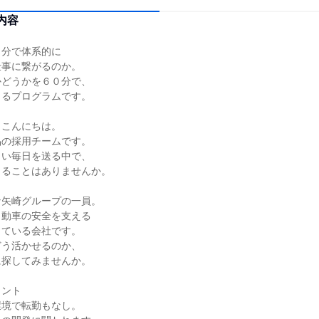
内容
０分で体系的に
仕事に繋がるのか。
かどうかを６０分で、
きるプログラムです。
、こんにちは。
品の採用チームです。
しい毎日を送る中で、
じることはありませんか。
な矢崎グループの一員。
自動車の安全を支える
っている会社です。
どう活かせるのか、
に探してみませんか。
イント
環境で転勤もなし。