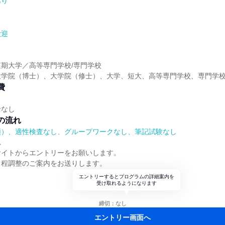
あり
歓迎
】
期大学／高等専門学校/専門学校
大学院（博士）、大学院（修士）、大学、短大、高等専門学校、専門学
費
給なし
の流れ
順）、適性検査なし、グループワークなし、筆記試験なし
れ
サイトからエントリーをお願いします。
日程調整のご案内をお送りします。
エントリーするとプログラムの詳細案内を
受け取れるようになります
締切：なし
エントリー画面へ