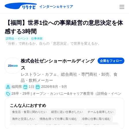
インターン
キャリア
＆
【福岡】世界1位への事業経営の意思決定を体
感する3時間
説明会・イベント
仕事体験
「分析」で終わるか。自らの「意思決定」で世界を変えるか。
株式会社ゼンショーホールディング
企業をフォロー
ス
レストラン・カフェ、総合商社・専門商社・卸売、食
品・飲料メーカー
福岡県
1日
2026年8月・9月
28卒・29卒 | オープン・カンパニー&キャリア教育等（説明会・イベン
ト [課題解決プログラム、社員交流会、就活サポート、会社説明会、業界
研究]、仕事体験）
こんな人におすすめ
食生活・食育に関わりたい
経営に近い仕事がしたい
チームを統率したい
海外と交流したい
情熱を持って仕事に取り組む
冷静に仕事に取り組む
グローバル志向が強い
多様な職種の人と関われる
明確な目標を追いかける