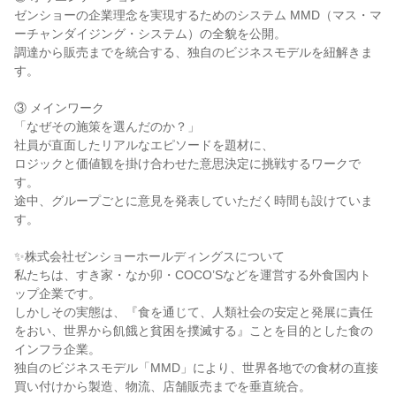
ゼンショーの企業理念を実現するためのシステム MMD（マス・マ
ーチャンダイジング・システム）の全貌を公開。
調達から販売までを統合する、独自のビジネスモデルを紐解きま
す。
③ メインワーク
「なぜその施策を選んだのか？」
社員が直面したリアルなエピソードを題材に、
ロジックと価値観を掛け合わせた意思決定に挑戦するワークで
す。
途中、グループごとに意見を発表していただく時間も設けていま
す。
✨株式会社ゼンショーホールディングスについて
私たちは、すき家・なか卯・COCO’Sなどを運営する外食国内ト
ップ企業です。
しかしその実態は、『食を通じて、人類社会の安定と発展に責任
をおい、世界から飢餓と貧困を撲滅する』ことを目的とした食の
インフラ企業。
独自のビジネスモデル「MMD」により、世界各地での食材の直接
買い付けから製造、物流、店舗販売までを垂直統合。