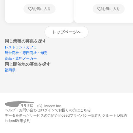
お気に入り
お気に入り
トップページへ
同じ業種の募集を探す
レストラン・カフェ
総合商社・専門商社・卸売
食品・飲料メーカー
同じ開催地の募集を探す
福岡県
エントリーするとプログラムの詳細案内を
ヘルプ・お問い合わせ
ログインでお困りの方はこちら
受け取れるようになります
データを使ったサービスのご紹介
Indeedプライバシー規約
リクルートID規約
Indeed利用規約
締切：2026年8月31日
エントリー画面へ