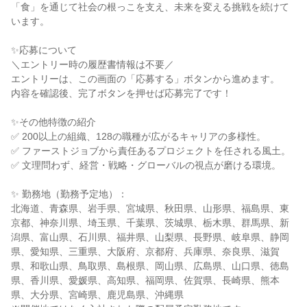
「食」を通じて社会の根っこを支え、未来を変える挑戦を続けて
います。
✨応募について
＼エントリー時の履歴書情報は不要／
エントリーは、この画面の「応募する」ボタンから進めます。
内容を確認後、完了ボタンを押せば応募完了です！
✨その他特徴の紹介
✅ 200以上の組織、128の職種が広がるキャリアの多様性。
✅ ファーストジョブから責任あるプロジェクトを任される風土。
✅ 文理問わず、経営・戦略・グローバルの視点が磨ける環境。
✨ 勤務地（勤務予定地）：
北海道、青森県、岩手県、宮城県、秋田県、山形県、福島県、東
京都、神奈川県、埼玉県、千葉県、茨城県、栃木県、群馬県、新
潟県、富山県、石川県、福井県、山梨県、長野県、岐阜県、静岡
県、愛知県、三重県、大阪府、京都府、兵庫県、奈良県、滋賀
県、和歌山県、鳥取県、島根県、岡山県、広島県、山口県、徳島
県、香川県、愛媛県、高知県、福岡県、佐賀県、長崎県、熊本
県、大分県、宮崎県、鹿児島県、沖縄県