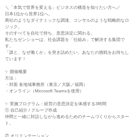
＼「本気で世界を変える」ビジネスの構造を知りたい方へ／
日本1位から世界1位へ。
商社のようなダイナミックな調達、コンサルのような戦略的なロ
ジック。
そのすべてを自社で持ち、意思決定に関わる。
私たちゼンショーは、社会課題を「仕組み」で解決する集団で
す。
「誰と、なぜ働くか」を突き詰めたい、あなたの挑戦をお待ちし
ています！
✨ 開催概要
方法：
・対面 各地域事務所（東京／大阪／福岡）
・オンライン（Microsoft Teamsを使用）
✨ 実施プログラム：経営の意思決定を体感する3時間
① 自己紹介 / グループ作成
仲間と一緒に対話しながら進めるためのチームづくりからスター
ト。
② オリエンテーション