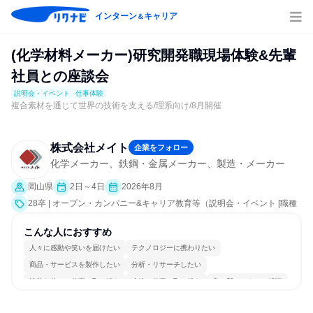
インターン
キャリア
＆
(化学材料メーカー)研究開発職現場体験&先輩
社員との座談会
説明会・イベント
仕事体験
複合素材を通じて世界の技術を支える/理系向け/8月開催
株式会社メイト
企業をフォロー
化学メーカー、鉄鋼・金属メーカー、製造・メーカー
岡山県
2日～4日
2026年8月
28卒 | オープン・カンパニー&キャリア教育等（説明会・イベント [職種
研究、社員交流会、就活サポート、会社説明会、業界研究]、仕事体験）
こんな人におすすめ
人々に感動や笑いを届けたい
テクノロジーに携わりたい
商品・サービスを製作したい
分析・リサーチしたい
情熱を持って仕事に取り組む
冷静に仕事に取り組む
常に新しいものに挑戦
チームワークを重視
長く同じ会社に居続けられる
一つの専門分野を極める