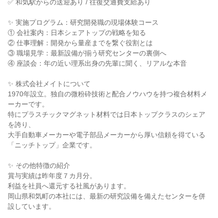
✅ 和気駅からの送迎あり / 往復交通費支給あり
✨ 実施プログラム：研究開発職の現場体験コース
① 会社案内：日本シェアトップの戦略を知る
② 仕事理解：開発から量産までを繋ぐ役割とは
③ 職場見学：最新設備が揃う研究センターの裏側へ
④ 座談会：年の近い理系出身の先輩に聞く、リアルな本音
✨ 株式会社メイトについて
1970年設立。独自の微粉砕技術と配合ノウハウを持つ複合材料メ
ーカーです。
特にプラスチックマグネット材料では日本トップクラスのシェア
を誇り、
大手自動車メーカーや電子部品メーカーから厚い信頼を得ている
「ニッチトップ」企業です。
✨ その他特徴の紹介
賞与実績は昨年度７カ月分。
利益を社員へ還元する社風があります。
岡山県和気町の本社には、最新の研究設備を備えたセンターを併
設しています。