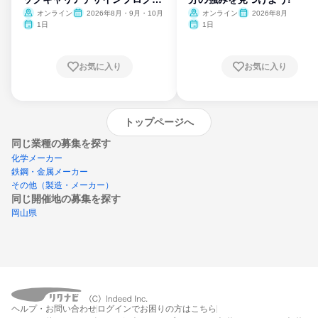
ム
オンライン
2026年8月・9月・10月
オンライン
2026年8月
1日
1日
お気に入り
お気に入り
トップページへ
同じ業種の募集を探す
化学メーカー
鉄鋼・金属メーカー
その他（製造・メーカー）
同じ開催地の募集を探す
岡山県
エントリーするとプログラムの詳細案内を
ヘルプ・お問い合わせ
ログインでお困りの方はこちら
受け取れるようになります