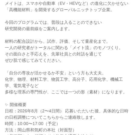
メイトは、スマホや自動車（EV・HEVなど）の進化に欠かせない
「高機能材料」を開発するグローバルニッチトップ企業。
今回のプログラムでは、普段は入ることのできない
研究開発の最前線をご案内します。
材料の配合設計から、試作、評価、そして量産化まで。
一人の研究者がトータルに関わる「メイト流」のモノづくり。
その面白さと手応えを、先輩社員との対話を通じて
ぜひ肌で感じてみてください。
「自分の専攻が活かせるか不安」という方も大丈夫。
化学、物理、材料工学、物質工学、高分子、応用化学、機械工
学、電気電子など
多様な理系の専門性が、ここでは一つの形（素材）になります。
✨ 開催概要
日程：2026年8月（2〜4日間） 応募いただいた後、具体的な日時
の日程調整についてこちらからご連絡致します。
時間：10:00〜17:00（予定）
方法：岡山県和気町の本社（対面型）