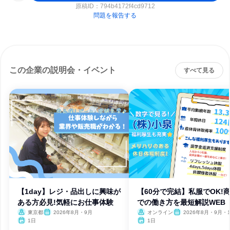
原稿ID：
794b4172f4cd9712
問題を報告する
この企業の説明会・イベント
すべて見る
【1day】レジ・品出しに興味が
【60分で完結】私服でOK!
ある方必見!気軽にお仕事体験
での働き方を最短解説WEB
東京都
2026年8月・9月
オンライン
2026年8月・9月・1
月・11月
1日
1日