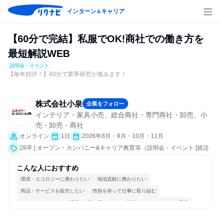
インターン
キャリア
＆
【60分で完結】私服でOK!商社での働き方を
最短解説WEB
説明会・イベント
【毎年好評！】60分で業界研究が進みます！
株式会社小泉
企業をフォロー
インテリア・家具小売、総合商社・専門商社・卸売、小
売・卸売・商社
オンライン
1日
2026年8月・9月・10月・11月
28卒 | オープン・カンパニー&キャリア教育等（説明会・イベント [就活
サポート、会社説明会、業界研究]）
こんな人におすすめ
環境・エコロジーに携わりたい
地域貢献に携わりたい
商品・サービスを販売したい
情熱を持って仕事に取り組む
コミュニケーションが活発
常に新しいものに挑戦
チームワークを重視
長く同じ会社に居続けられる
多様な職種の人と関われる