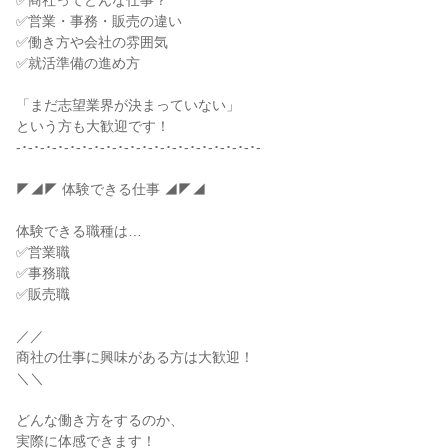
✅商社ってどんな仕事？
✅営業・事務・販売の違い
✅働き方や会社の雰囲気
✅就活準備の進め方
「まだ志望業界が決まっていない」
という方も大歓迎です！
-･-･-･-･-･-･-･-･-･-･-･-･-･-･-･-･-･-･-･-･-
◤◢◤ 体験できる仕事 ◢◤◢
体験できる職種は…
✅営業職
✅事務職
✅販売職
／／
商社の仕事に興味がある方は大歓迎！
＼＼
どんな働き方をするのか、
実際に体感できます！