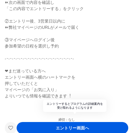
⏩次の画面で内容を確認し
「この内容でエントリーする」をクリック
②エントリー後、3営業日以内に
⏩弊社マイページのURLがメールで届く
③マイページへログイン後
参加希望の日程を選択し予約
-･-･-･-･-･-･-･-･-･-･-･-･-･-･-･-･-･-･-･-
❤まだ迷っている⽅へ
エントリー画⾯へ横のハートマークを
押していただくと
マイページの「お気に⼊り」
よりいつでも情報を確認できます︕
エントリーするとプログラムの詳細案内を
受け取れるようになります
締切：なし
エントリー画面へ