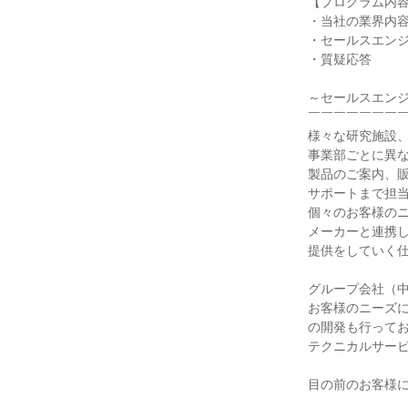
【プログラム内
・当社の業界内
・セールスエン
・質疑応答
～セールスエン
￣￣￣￣￣￣￣
様々な研究施設
事業部ごとに異
製品のご案内、
サポートまで担
個々のお客様の
メーカーと連携
提供をしていく
グループ会社（
お客様のニーズ
の開発も行って
テクニカルサー
目の前のお客様