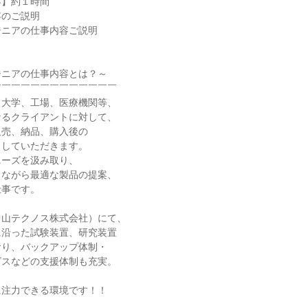
容】約１時間
容のご説明
ジニアの仕事内容ご説明
ジニアの仕事内容とは？～
￣￣￣￣￣￣￣￣￣￣￣￣￣
、大学、工場、医療機関等、
なるクライアントに対して、
販売、納品、購入後の
当していただきます。
ニーズを汲み取り、
しながら最適な製品の提案、
仕事です。
中山テクノス株式会社）にて、
に沿った試験装置、研究装置
おり、バックアップ体制・
ビスなどの支援体制も充実。
に注力できる環境です！！