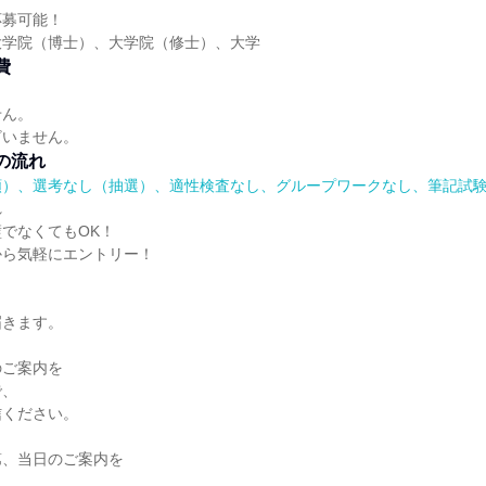
応募可能！
大学院（博士）、大学院（修士）、大学
費
せん。
ざいません。
の流れ
順）、選考なし（抽選）、適性検査なし、グループワークなし、筆記試
れ
でなくてもOK！
から気軽にエントリー！
、
届きます。
のご案内を
で、
信ください。
第、当日のご案内を