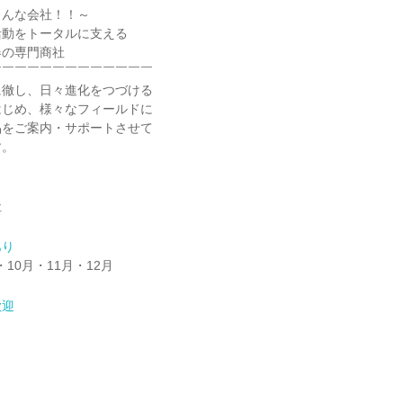
こんな会社！！～
活動をトータルに支える
器の専門商社
￣￣￣￣￣￣￣￣￣￣￣￣￣
に徹し、日々進化をつづける
はじめ、様々なフィールドに
品をご案内・サポートさせて
す。
社
あり
・10月・11月・12月
歓迎
】
】