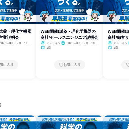
】試薬・理化学機器
WEB開催!試薬・理化学機器の
WEB開催
ト営業説明会
商社/セールスエンジニア説明会
商社/顧客
2026年8月・9月・10
オンライン
2026年8月・9月・10
オンライン
11月・12月
月・11月・12月
1日
1日
気に入り
お気に入り
集