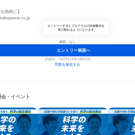
もお気軽に】
kayama-co.jp
エントリーするとプログラムの詳細案内を
受け取れるようになります
締切：なし
エントリー画面へ
原稿ID：
0a59124bccf89c09
問題を報告する
明会・イベント