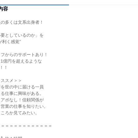
内容
員の多くは文系出身者！
必要としているのか」を
が利く感覚”
ッフからのサポートあり！
1億円を超えるような
り！！
オススメ＞＞
術を世の中に届ける一員
きる仕事に興味がある。
レアポなし！信頼関係が
る営業の仕事を知りたい。
ところか見てみたい。
＝＝＝＝＝＝＝＝＝＝＝＝＝