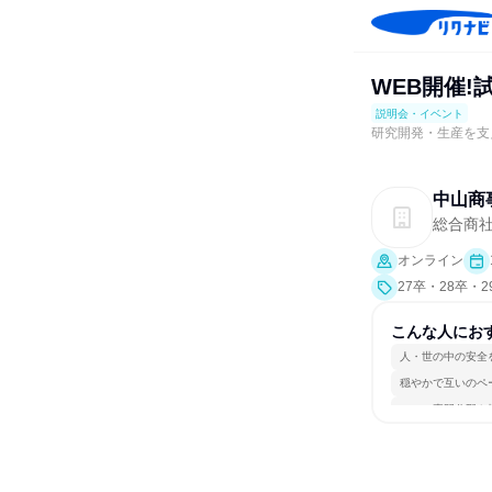
WEB開催
説明会・イベント
研究開発・生産を支
中山商
総合商
オンライン
27卒・28卒・
説明会、業界研
こんな人にお
人・世の中の安全
穏やかで互いのペ
一つの専門分野を