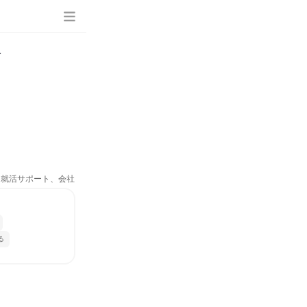
会
究、就活サポート、会社
る