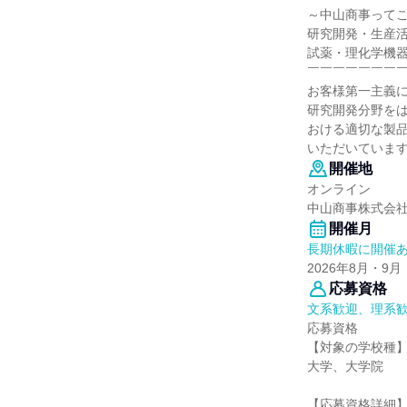
～中山商事って
研究開発・生産
試薬・理化学機
￣￣￣￣￣￣￣
お客様第一主義
研究開発分野を
おける適切な製
いただいていま
開催地
オンライン
中山商事株式会
開催月
長期休暇に開催
2026年8月・9月
応募資格
文系歓迎、理系
応募資格
【対象の学校種
大学、大学院
【応募資格詳細