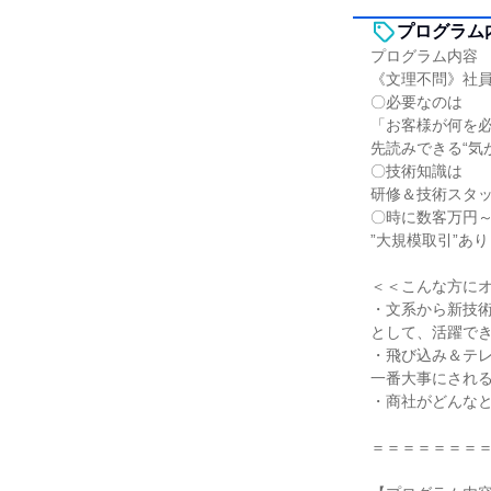
プログラム
プログラム内容
《文理不問》社
〇必要なのは
「お客様が何を
先読みできる“気
〇技術知識は
研修＆技術スタ
〇時に数客万円～
”大規模取引”あ
＜＜こんな方に
・文系から新技
として、活躍で
・飛び込み＆テ
一番大事にされ
・商社がどんな
＝＝＝＝＝＝＝