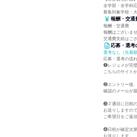
全学部・全学科
募集対象学校：
報酬・交通
報酬・交通費
報酬はございま
交通費支給はご
応募・選考
選考なし（先着
応募・選考の流
❶レジュメが完璧
こちらのサイト
❷エントリー後
確認のメールが
❸２通目に日程
お送りしますの
ご希望日をご返
❹日程が確定次
お送りします。