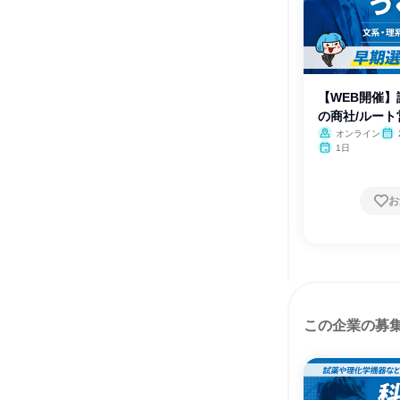
【WEB開催
の商社/ルー
オンライン
月・
1日
お
この企業の募