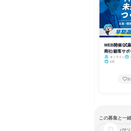
WEB開催!試
商社/顧客サ
オンライン
月・
1日
お
この募集と一
パナソ