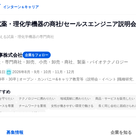
インターン
キャリア
＆
!試薬・理化学機器の商社/セールスエンジニア説明
える試薬・理化学機器の専門商社
事株式会社
企業をフォロー
社・専門商社・卸売、小売・卸売・商社、製薬・バイオテクノロジー
1日
2026年8月・9月・10月・11月・12月
29卒・30卒 | オープン・カンパニー&キャリア教育等（説明会・イベント [職種研
究]）
すすめ
を守りたい
テクノロジーに携わりたい
地域貢献に携わりたい
商品・サービスを販売したい
ースを尊重
チームワークを重視
女性が働きやすい環境で働ける
長く同じ会社に居続けられ
極める
人とたくさん会話する
募集情報
企業を知る