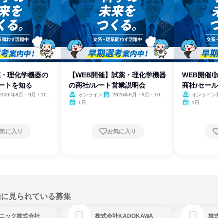
薬・理化学機器の
【WEB開催】試薬・理化学機器
WEB開催
ポートを知る
の商社/ルート営業説明会
商社/セー
2026年8月・9月・10
オンライン
2026年8月・9月・10
オンライン
11月・12月
月・11月・12月
1日
1日
気に入り
お気に入り
緒に見られている募集
ニック株式会社
株式会社KADOKAWA
株