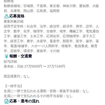
勤務地
勤務候補地：宮城県、千葉県、東京都、神奈川県、愛知県、大阪
府、兵庫県、岡山県、広島県、福岡県
応募資格
募集対象詳細
採用予定学科：社会学、法学、政治学、経済学、商学、語学、人
文学、数学、化学、物理学、生物学、地学、機械工学、電気通信
工学、建築工学、土木工学、応用化学、応用物理学、原子力工
学、経営工学、農学、水産学、畜産学、獣医学、医学、歯学、薬
学、看護/保健学、スポーツ/人間科学、情報学、教員養成、教育
学、芸術学、環境学、家政学、その他
報酬・交通費
給与詳細
基本給：月給 27万5000円 〜 27万7140円
固定残業代：なし
【一律手当】
全員に一律で支払われる通勤・皆勤・家族手当金額：なし
全員に一律で支払われるその他手当金額：なし
応募・選考の流れ