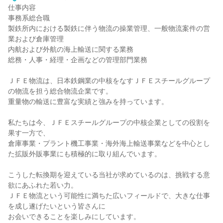
仕事内容
事務系総合職
製鉄所内における製鉄に伴う物流の操業管理、一般物流案件の営
業および倉庫管理
内航および外航の海上輸送に関する業務
総務・人事・経理・企画などの管理部門業務
ＪＦＥ物流は、日本鉄鋼業の中核をなすＪＦＥスチールグループ
の物流を担う総合物流企業です。
重量物の輸送に豊富な実績と強みを持っています。
私たちは今、ＪＦＥスチールグループの中核企業としての役割を
果す一方で、
倉庫事業・プラント機工事業・海外海上輸送事業などを中心とし
た拡販外販事業にも積極的に取り組んでいます。
こうした転換期を迎えている当社が求めているのは、挑戦する意
欲にあふれた若い力。
ＪＦＥ物流という可能性に満ちた広いフィールドで、大きな仕事
を成し遂げたいという皆さんに
お会いできることを楽しみにしています。