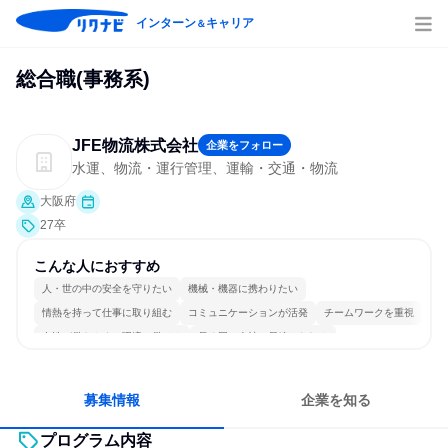
インターン
キャリア
＆
総合職(事務系)
JFE物流株式会社
企業をフォロー
水運、物流・運行管理、運輸・交通・物流
大阪府
27卒
こんな人におすすめ
人・世の中の安全を守りたい
機械・機器に携わりたい
情熱を持って仕事に取り組む
コミュニケーションが活発
チームワークを重視
女性が働きやすい環境で働ける
長く同じ会社に居続けられる
多様な職種の人と関われる
若手が裁量を持てる環境
人とたくさん会話する
募集情報
企業を知る
プログラム内容