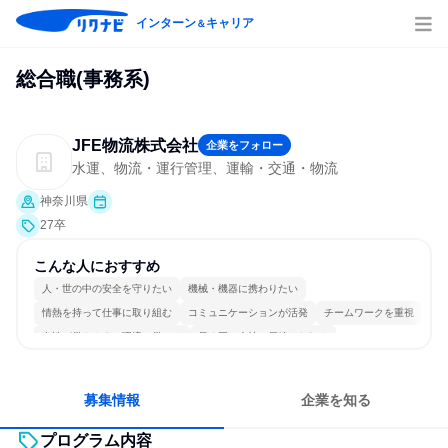
インターン
キャリア
＆
総合職(事務系)
JFE物流株式会社
企業をフォロー
水運、物流・運行管理、運輸・交通・物流
神奈川県
27卒
こんな人におすすめ
人・世の中の安全を守りたい
機械・機器に携わりたい
情熱を持って仕事に取り組む
コミュニケーションが活発
チームワークを重視
女性が働きやすい環境で働ける
長く同じ会社に居続けられる
多様な職種の人と関われる
若手が裁量を持てる環境
人とたくさん会話する
募集情報
企業を知る
プログラム内容