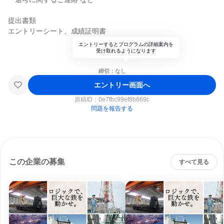
提出書類
エントリーシート、成績証明書
エントリーするとプログラムの詳細案内を
受け取れるようになります
締切：なし
エントリー画面へ
原稿ID：
0e7fbc99ef8b669c
問題を報告する
この企業の募集
すべて見る