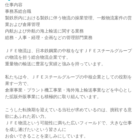
仕事内容
事務系総合職
製鉄所内における製鉄に伴う物流の操業管理、一般物流案件の営
業および倉庫管理
内航および外航の海上輸送に関する業務
総務・人事・経理・企画などの管理部門業務
ＪＦＥ物流は、日本鉄鋼業の中核をなすＪＦＥスチールグループ
の物流を担う総合物流企業です。
重量物の輸送に豊富な実績と強みを持っています。
私たちは今、ＪＦＥスチールグループの中核企業としての役割を
果す一方で、
倉庫事業・プラント機工事業・海外海上輸送事業などを中心とし
た拡販外販事業にも積極的に取り組んでいます。
こうした転換期を迎えている当社が求めているのは、挑戦する意
欲にあふれた若い力。
ＪＦＥ物流という可能性に満ちた広いフィールドで、大きな仕事
を成し遂げたいという皆さんに
お会いできることを楽しみにしています。