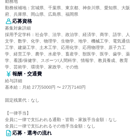
勤務地
勤務候補地：宮城県、千葉県、東京都、神奈川県、愛知県、大阪
府、兵庫県、岡山県、広島県、福岡県
応募資格
募集対象詳細
採用予定学科：社会学、法学、政治学、経済学、商学、語学、人
文学、数学、化学、物理学、生物学、地学、機械工学、電気通信
工学、建築工学、土木工学、応用化学、応用物理学、原子力工
学、経営工学、農学、水産学、畜産学、獣医学、医学、歯学、薬
学、看護/保健学、スポーツ/人間科学、情報学、教員養成、教育
学、芸術学、環境学、家政学、その他
報酬・交通費
給与詳細
基本給：月給 27万5000円 〜 27万7140円
固定残業代：なし
【一律手当】
全員に一律で支払われる通勤・皆勤・家族手当金額：なし
全員に一律で支払われるその他手当金額：なし
応募・選考の流れ