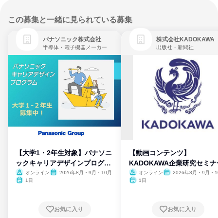
この募集と一緒に見られている募集
パナソニック株式会社
株式会社KADOKAWA
半導体・電子機器メーカー
出版社・新聞社
【大学1・2年生対象】パナソニ
【動画コンテンツ】
ックキャリアデザインプログラ
KADOKAWA企業研究セミナ
ム
オンライン
2026年8月・9月・10月
オンライン
2026年8月・9月・1
月・11月・12月
1日
1日
お気に入り
お気に入り