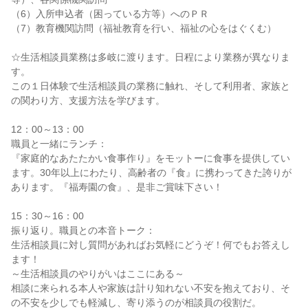
（6）入所申込者（困っている方等）へのＰＲ
（7）教育機関訪問（福祉教育を行い、福祉の心をはぐくむ）
☆生活相談員業務は多岐に渡ります。日程により業務が異なりま
す。
この１日体験で生活相談員の業務に触れ、そして利用者、家族と
の関わり方、支援方法を学びます。
12：00～13：00
職員と一緒にランチ：
『家庭的なあたたかい食事作り』をモットーに食事を提供してい
ます。30年以上にわたり、高齢者の『食』に携わってきた誇りが
あります。『福寿園の食』、是非ご賞味下さい！
15：30～16：00
振り返り。職員との本音トーク：
生活相談員に対し質問があればお気軽にどうぞ！何でもお答えし
ます！
～生活相談員のやりがいはここにある～
相談に来られる本人や家族は計り知れない不安を抱えており、そ
の不安を少しでも軽減し、寄り添うのが相談員の役割だ。