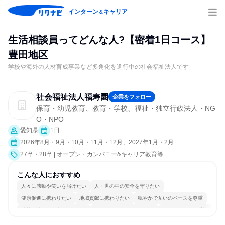
インターン
キャリア
＆
生活相談員ってどんな人?【密着1日コース】
豊田地区
学校や海外の人材育成事業など多角化を進行中の社会福祉法人です
社会福祉法人福寿園
企業をフォロー
保育・幼児教育、教育・学校、福祉・独立行政法人・NG
O・NPO
愛知県
1日
2026年8月・9月・10月・11月・12月、2027年1月・2月
27卒・28卒 | オープン・カンパニー&キャリア教育等
こんな人におすすめ
人々に感動や笑いを届けたい
人・世の中の安全を守りたい
健康促進に携わりたい
地域貢献に携わりたい
穏やかで互いのペースを尊重
情熱を持って仕事に取り組む
コミュニケーションが活発
チームワークを重視
女性が働きやすい環境で働ける
目標に追われず働ける