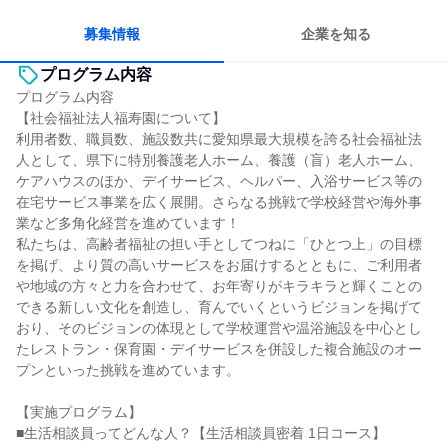
募集情報
企業を知る
プログラム内容
プログラム内容
【社会福祉法人福寿園について】
利用者数、職員数、施設数共に愛知県最大規模を誇る社会福祉法
人として、県下に特別養護老人ホーム、養護（盲）老人ホーム、
ケアハウスのほか、デイサービス、ヘルパー、入浴サービス等の
在宅サービス事業を広く展開。さらなる挑戦で学校経営や海外事
業など多角化経営を進めています！
私たちは、高齢者福祉の担い手としてつねに「ひとつ上」の目標
を掲げ、より質の高いサービスをお届けするとともに、ご利用者
や地域の方々と力を合わせて、お年寄りがキラキラと輝くことの
できる新しい文化を創造し、育んでいくというビジョンを掲げて
おり、そのビジョンの体現として学校運営や温浴施設を中心とし
たレストラン・保育園・デイサービスを併設した複合施設のオー
プンといった挑戦を進めています。
【実施プログラム】
■生活相談員ってどんな人？【生活相談員密着 1日コース】