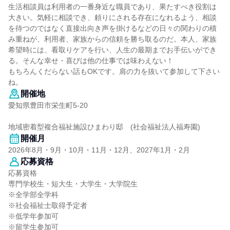
生活相談員は利用者の一番身近な職員であり、果たすべき役割は
大きい。気軽に相談でき、頼りにされる存在になれるよう、相談
を待つのではなく直接出向き声を掛けるなどの日々の関わりの積
み重ねが、利用者、家族からの信頼を勝ち取るのだ。本人、家族
希望時には、看取りケアを行い、人生の最期までお手伝いができ
る。そんな幸せ・喜びは他の仕事では味わえない！
もちろんくだらない話もOKです。肩の力を抜いて参加して下さい
ね。
開催地
愛知県豊田市栄生町5-20
地域密着型複合福祉施設ひまわり邸 (社会福祉法人福寿園)
開催月
2026年8月・9月・10月・11月・12月、2027年1月・2月
応募資格
応募資格
専門学校生・短大生・大学生・大学院生
※全学部全学科
※社会福祉士取得予定者
※低学年参加可
※留学生参加可