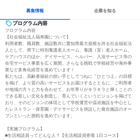
募集情報
企業を知る
プログラム内容
プログラム内容
【社会福祉法人福寿園について】
利用者数、職員数、施設数共に愛知県最大規模を誇る社会福祉法
人として、県下に特別養護老人ホーム、養護（盲）老人ホーム、
ケアハウスのほか、デイサービス、ヘルパー、入浴サービス等の
在宅サービス事業を広く展開。さらなる挑戦で学校経営や海外事
業など多角化経営を進めています！
私たちは、高齢者福祉の担い手としてつねに「ひとつ上」の目標
を掲げ、より質の高いサービスをお届けするとともに、ご利用者
や地域の方々と力を合わせて、お年寄りがキラキラと輝くことの
できる新しい文化を創造し、育んでいくというビジョンを掲げて
おり、そのビジョンの体現として学校運営や温浴施設を中心とし
たレストラン・保育園・デイサービスを併設した複合施設のオー
プンといった挑戦を進めています。
【実施プログラム】
■生活相談員ってどんな人？【生活相談員密着 1日コース】