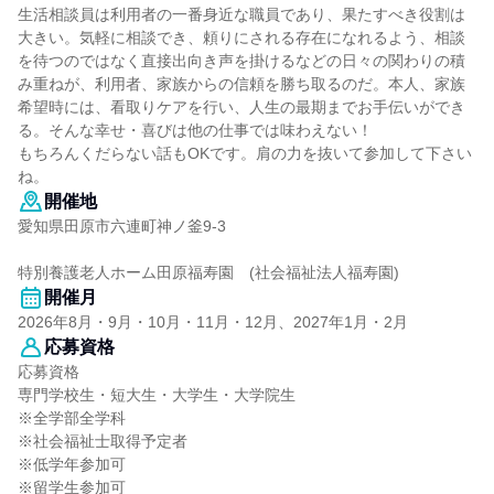
生活相談員は利用者の一番身近な職員であり、果たすべき役割は
大きい。気軽に相談でき、頼りにされる存在になれるよう、相談
を待つのではなく直接出向き声を掛けるなどの日々の関わりの積
み重ねが、利用者、家族からの信頼を勝ち取るのだ。本人、家族
希望時には、看取りケアを行い、人生の最期までお手伝いができ
る。そんな幸せ・喜びは他の仕事では味わえない！
もちろんくだらない話もOKです。肩の力を抜いて参加して下さい
ね。
開催地
愛知県田原市六連町神ノ釜9-3
特別養護老人ホーム田原福寿園 (社会福祉法人福寿園)
開催月
2026年8月・9月・10月・11月・12月、2027年1月・2月
応募資格
応募資格
専門学校生・短大生・大学生・大学院生
※全学部全学科
※社会福祉士取得予定者
※低学年参加可
※留学生参加可