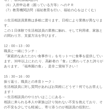
（6）入所申込者（困っている方等）へのＰＲ
（7）教育機関訪問（福祉教育を行い、福祉の心をはぐくむ）
☆生活相談員業務は多岐に渡ります。日程により業務が異なりま
す。
この１日体験で生活相談員の業務に触れ、そして利用者、家族と
の関わり方、支援方法を学びます。
12：00～13：00
職員と一緒にランチ：
『家庭的なあたたかい食事作り』をモットーに食事を提供してい
ます。30年以上にわたり、高齢者の『食』に携わってきた誇りが
あります。『福寿園の食』、是非ご賞味下さい！
15：30～16：00
振り返り。職員との本音トーク：
生活相談員に対し質問があればお気軽にどうぞ！何でもお答えし
ます！
～生活相談員のやりがいはここにある～
相談に来られる本人や家族は計り知れない不安を抱えており、そ
の不安を少しでも軽減し、寄り添うのが相談員の役割だ。