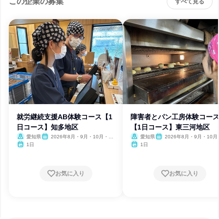
この企業の募集
すべて見る
就労継続支援AB体験コース【1
障害者とパン工房体験コー
日コース】知多地区
【1日コース】東三河地区
愛知県
2026年8月・9月・10月・11
愛知県
2026年8月・9月・10月
月・12月、2027年1月・2月
月・12月、2027年1月・2月
1日
1日
お気に入り
お気に入り