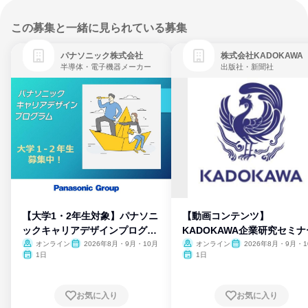
この募集と一緒に見られている募集
パナソニック株式会社
株式会社KADOKAWA
半導体・電子機器メーカー
出版社・新聞社
【大学1・2年生対象】パナソニ
【動画コンテンツ】
ックキャリアデザインプログラ
KADOKAWA企業研究セミナ
ム
オンライン
2026年8月・9月・10月
オンライン
2026年8月・9月・1
月・11月・12月
1日
1日
お気に入り
お気に入り