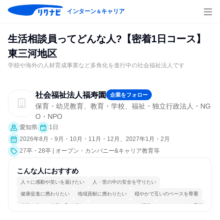
インターン
キャリア
＆
生活相談員ってどんな人?【密着1日コース】
東三河地区
学校や海外の人材育成事業など多角化を進行中の社会福祉法人です
社会福祉法人福寿園
企業をフォロー
保育・幼児教育、教育・学校、福祉・独立行政法人・NG
O・NPO
愛知県
1日
2026年8月・9月・10月・11月・12月、2027年1月・2月
27卒・28卒 | オープン・カンパニー&キャリア教育等
こんな人におすすめ
人々に感動や笑いを届けたい
人・世の中の安全を守りたい
健康促進に携わりたい
地域貢献に携わりたい
穏やかで互いのペースを尊重
情熱を持って仕事に取り組む
コミュニケーションが活発
チームワークを重視
女性が働きやすい環境で働ける
目標に追われず働ける