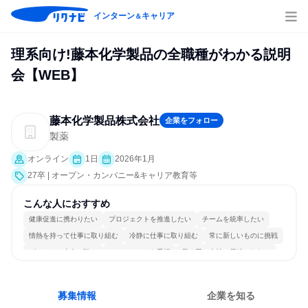
インターン
キャリア
＆
理系向け!藤本化学製品の全職種がわかる説明
会【WEB】
藤本化学製品株式会社
企業をフォロー
製薬
オンライン
1日
2026年1月
27卒 | オープン・カンパニー&キャリア教育等
こんな人におすすめ
健康促進に携わりたい
プロジェクトを推進したい
チームを統率したい
情熱を持って仕事に取り組む
冷静に仕事に取り組む
常に新しいものに挑戦
グローバル志向が強い
チームワークを重視
長く同じ会社に居続けられる
明確な目標を追いかける
募集情報
企業を知る