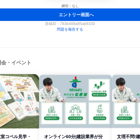
締切：なし
エントリー画面へ
原稿ID：
783b408a85ab9330
問題を報告する
明会・イベント
教室コペル見学・
オンライン60分|建設業界が分
文理不問!