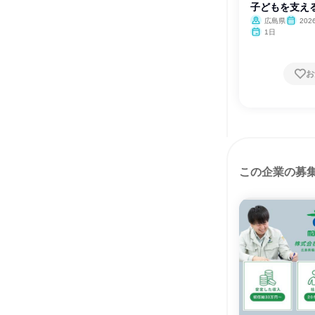
子どもを支える
広島県
20
月・12月
1日
お
この企業の募