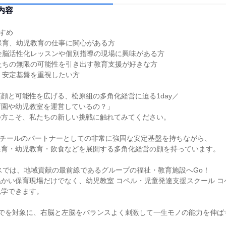
内容
すすめ
保育、幼児教育の仕事に関心がある方
全脳活性化レッスンや個別指導の現場に興味がある方
たちの無限の可能性を引き出す教育支援が好きな方
、安定基盤を重視したい方
顔と可能性を広げる、松原組の多角化経営に迫る1day／
育園や幼児教室を運営しているの？」
つ方こそ、私たちの新しい挑戦に触れてみてください。
スチールのパートナーとしての非常に強固な安定基盤を持ちながら、
保育・幼児教育・飲食などを展開する多角化経営の顔を持っています。
ースでは、地域貢献の最前線であるグループの福祉・教育施設へGo！
かい保育現場だけでなく、幼児教室 コペル・児童発達支援スクール コ
見学できます。
までを対象に、右脳と左脳をバランスよく刺激して一生モノの能力を伸ば