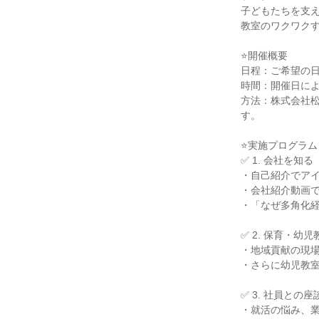
子どもたちを支
教室のワクワク
⭐️開催概要
日程：ご希望の
時間：開催日に
方法：株式会社松
す。
⭐️実施プログラム
✅ 1. 会社を知
・自己紹介でア
・会社紹介動画
・「なぜ多角化
✅ 2. 保育・幼
・地域貢献の現
・さらに幼児教
✅ 3. 社員との
・就活の悩み、