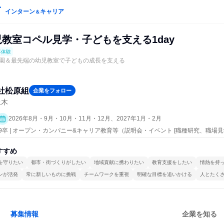
インターン
キャリア
＆
児教室コペル見学・子どもを支える1day
事体験
園＆最先端の幼児教室で子どもの成長を支える
社松原組
企業をフォロー
土木
2026年8月・9月・10月・11月・12月、2027年1月・2月
29卒 | オープン・カンパニー&キャリア教育等（説明会・イベント [職種研究、職
界研究]、仕事体験）
すすめ
を守りたい
都市・街づくりがしたい
地域貢献に携わりたい
教育支援をしたい
情熱を持
ンが活発
常に新しいものに挑戦
チームワークを重視
明確な目標を追いかける
人とたく
募集情報
企業を知る