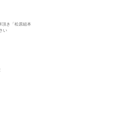
車頂き「松原組本
さい
校