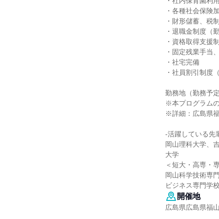
・社内保育園利
・各種社会保険
・財形儲蓄、税
・退職金制度（勤
・資格取得支援
・固定残業手当
・社宅完備
・社員割引制度
勤務地（勤務予
※本プログラム
※詳細：広島県
-活躍している先
岡山理科大学、
大学
＜短大・高専・
岡山科学技術専
ビジネス専門学
開催地
広島県広島県福山市