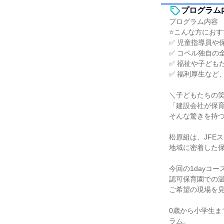
プログラム
プログラム内容
⭐️こんな方にお
✅ 児童指導員や
✅ コペル独自の
✅ 福祉や子ども
✅ 福利厚生など
＼子どもたちの笑
「建設会社が保
そんな驚きを持
松原組は、JFE
地域に密着した
今回の1dayコ
認可保育園での温
ご希望の現場を
0歳から小学生
ラム。