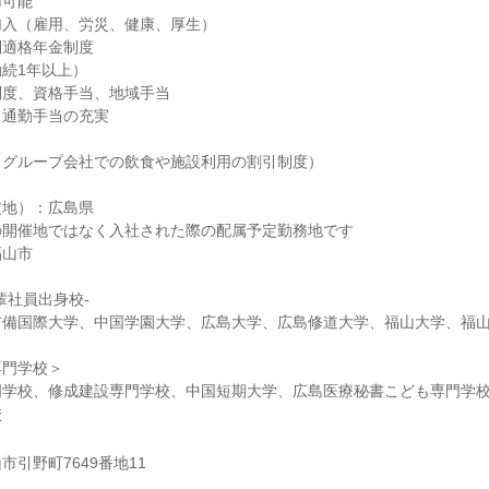
用可能
加入（雇用、労災、健康、厚生）
制適格年金制度
続1年以上）
制度、資格手当、地域手当
、通勤手当の充実
（グループ会社での飲食や施設利用の割引制度）
定地）：広島県
の開催地ではなく入社された際の配属予定勤務地です
福山市
輩社員出身校-
吉備国際大学、中国学園大学、広島大学、広島修道大学、福山大学、福
専門学校＞
門学校、修成建設専門学校、中国短期大学、広島医療秘書こども専門学
校
引野町7649番地11