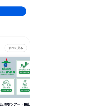
すべて見る
建設現場ツアー・福山
オンライン60分|建設業界が分
文系から