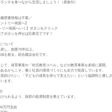
いランチを食べながら交流しましょう！（昼食付）
の履歴書情報は不要／
エントリー画面へ】
トリー画面へいく】ボタンをクリック
完了ボタンを押せば応募完了です！
組について
差し、創業70年以上。
地域を創る」総合建設会社です。
通じて、保育事業や「幼児教室コペル」などの教育事業を多様に展開。
があるからこそ、働く社員の環境づくりにも全力で投資しています。
で居続けたい」「子どもの成長を傍らで支えたい」という協調性と優し
ています。
介
続けられるよう、抜群の処遇制度を整えています。
00万円支給