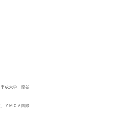
山平成大学、龍谷
校、ＹＭＣＡ国際