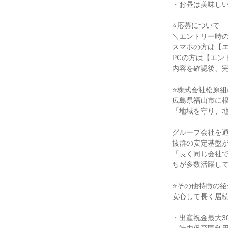
・お昼は美味し
⭐️応募について
＼エントリー時
スマホの方は【
PCの方は【エン
内容を確認後、
⭐️株式会社松原
広島県福山市に根
「地域を守り、
グループ会社を
抜群の安定基盤
「長く同じ会社
ちが多数活躍し
⭐️その他特徴の紹
安心して長く居
・出産祝金最大3