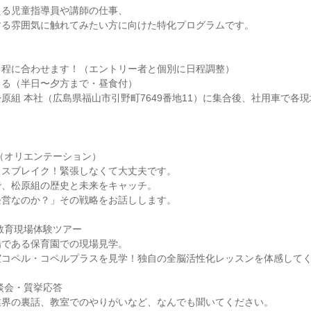
える児童指導員や講師の仕事、
する雰囲気に触れてみたい方に向けた特化プログラムです。
日程に合わせます！（エントリー者と個別に日程調整）
よる（半日〜夕方まで・昼食付）
原組 本社（広島県福山市引野町7649番地11）に集合後、社用車で各
る（オリエンテーション）
イスブレイク！緊張しなくて大丈夫です。
で、松原組の歴史と未来をキャッチ。
経営なのか？」その戦略をお話しします。
児教育現場体験ツアー
場である保育園での現場見学。
室コペル・コペルプラスを見学！独自の全脳活性化レッスンを体感して
座談会・質挙応答
業界の裏話、教室でのやりがいなど、なんでも聞いてください。