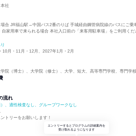
 本社
場合 JR福山駅→中国バス2番のりば 手城経由鋼管病院線のバスにご乗
・自家用車で来られる場合 本社入口前の「来客用駐車場」をご利用くだ
あり
・10月・11月・12月、2027年1月・2月
大学院（博士）、大学院（修士）、大学、短大、高等専門学校、専門学
費
の流れ
順）、適性検査なし、グループワークなし
れ
エントリーをお願いします！
エントリーするとプログラムの詳細案内を
受け取れるようになります