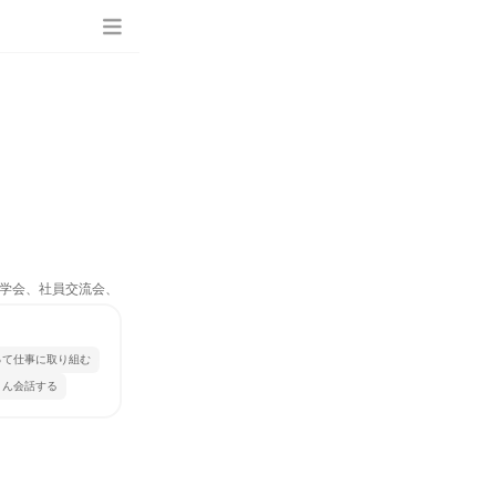
場見学会、社員交流会、
って仕事に取り組む
さん会話する