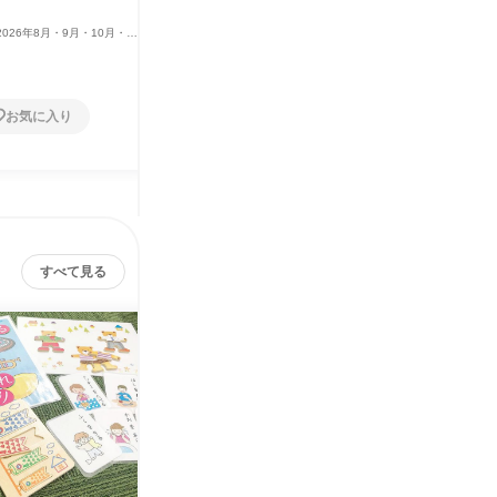
かる説明会(広島・福山エリア)
現場体験
2026年8月・9月・10月・11
オンライン
2026年8月・9月
広島県
2月、2027年1月・2月
1日
2日～4
お気に入り
お気に入り
すべて見る