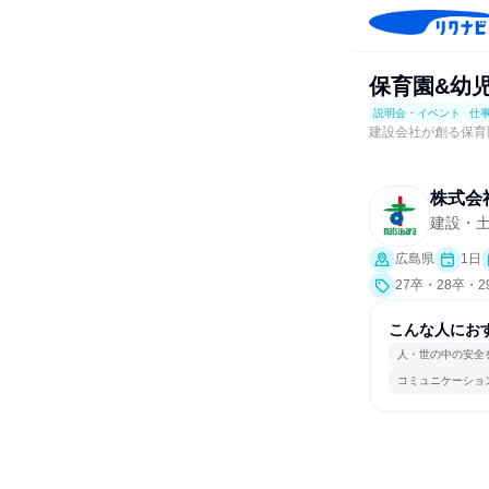
保育園&幼
説明会・イベント
仕
建設会社が創る保育
株式会
建設・
広島県
1日
27卒・28卒・
会社説明会、業
こんな人にお
人・世の中の安全
コミュニケーショ