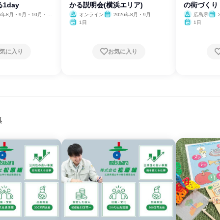
1day
かる説明会(横浜エリア)
の街づくり
26年8月・9月・10月・11
オンライン
2026年8月・9月
広島県
、2027年1月・2月
月・1
1日
1日
気に入り
お気に入り
集