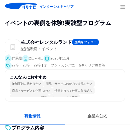
インターン
キャリア
＆
イベントの裏側を体験!実践型プログラム
株式会社レンタルランド
企業をフォロー
冠婚葬祭・イベント
群馬県
2日～4日
2025年11月
27卒・28卒・29卒 | オープン・カンパニー&キャリア教育等
こんな人におすすめ
地域貢献に携わりたい
商品・サービスの魅力を表現したい
商品・サービスを企画したい
情熱を持って仕事に取り組む
コミュニケーションが活発
チームワークを重視
女性が働きやすい環境で働ける
長く同じ会社に居続けられる
募集情報
企業を知る
プログラム内容