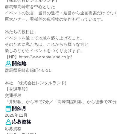
【株式会社レンタルランド】
群⾺県⾼崎市を中⼼とした
イベントの設営、当日の進行・運営から企画提案だけでなく
巨⼤バナー、看板等の広報物の制作も⾏っています。
私たちの役目は、
イベントを通じて地域を盛り上げること。
そのために私たちは、これからも様々な方と
楽しみながらイベントをつくりあげます。
【HP】https://www.rentalland.co.jp/
開催地
群馬県高崎市緑町4-5-31
本社 (株式会社レンタルランド)
【交通手段】
交通手段
「井野駅」から車で7分／「高崎問屋町駅」から徒歩で20分
開催月
2025年11月
応募資格
応募資格