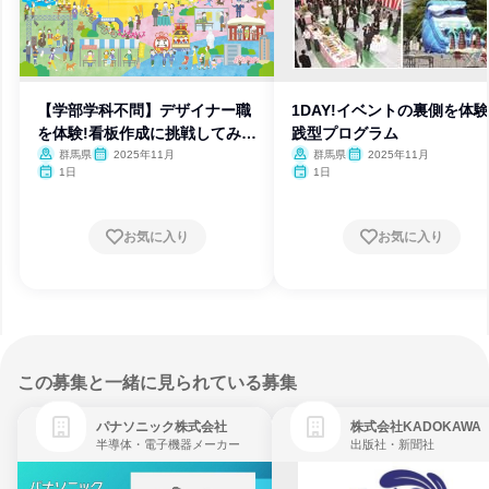
【学部学科不問】デザイナー職
1DAY!イベントの裏側を体験
を体験!看板作成に挑戦してみよ
践型プログラム
う
群馬県
2025年11月
群馬県
2025年11月
1日
1日
お気に入り
お気に入り
この募集と一緒に見られている募集
パナソニック株式会社
株式会社KADOKAWA
半導体・電子機器メーカー
出版社・新聞社