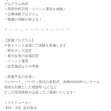
プログラム内容
＼学部学科不問・イベント運営を体験／
＊仕事体験プログラム
＊職種の理解が深まる！
＊･～･＊･～･＊･～･＊･～･＊･～･＊･～･＊
【実施プログラム】
※各イベント会場にて体験を実施します
・野外テント設営
・展示会等の会場設営
・イベント運営
・設営備品などの準備
＜実施予定の会場＞
コンサート、パーティ形式の表彰式、高崎HANABIコンクール、
地域を対象とした感謝祭 などなど
どこの現場体験かは追ってご連絡いたします！
＜スケジュール＞
【08：30】 会社集合