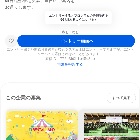
❹日程が確定次第、当日のご案内を
お送りします。
エントリーするとプログラムの詳細案内を
受け取れるようになります
締切：なし
エントリー画面へ
エントリー締切や開始月を過ぎた後もシステム上はエントリーできますが、エント
リーへの対応はされないことがあります。
原稿ID：
772b3b0b1b45e8de
問題を報告する
この企業の募集
すべて見る