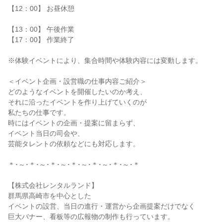
【12：00】 お昼休憩
【13：00】 午後作業
【17：00】 作業終了
※体験イベントにより、集合時間や体験内容には変動します。
＜イベント企画・設営職の仕事内容ご紹介＞
どのようなイベントを開催したいのか考え、
それに沿ったイベントを作り上げていくのが
私たちの仕事です。
時にはイベントの企画・提案に留まらず、
イベント当日の司会や、
芸能タレントの依頼などにも対応します。
＊･～･＊･～･＊･～･＊･～･＊･～･＊･～･＊
【株式会社レンタルランド】
群⾺県⾼崎市を中⼼とした
イベントの設営、当日の進行・運営から企画提案だけでなく
巨⼤バナー、看板等の広報物の制作も⾏っています。