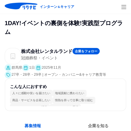
インターン
キャリア
＆
1DAY!イベントの裏側を体験!実践型プログラ
ム
株式会社レンタルランド
企業をフォロー
冠婚葬祭・イベント
群馬県
1日
2025年11月
27卒・28卒・29卒 | オープン・カンパニー&キャリア教育等
こんな人におすすめ
人々に感動や笑いを届けたい
地域貢献に携わりたい
商品・サービスを企画したい
情熱を持って仕事に取り組む
コミュニケーションが活発
チームワークを重視
女性が働きやすい環境で働ける
募集情報
企業を知る