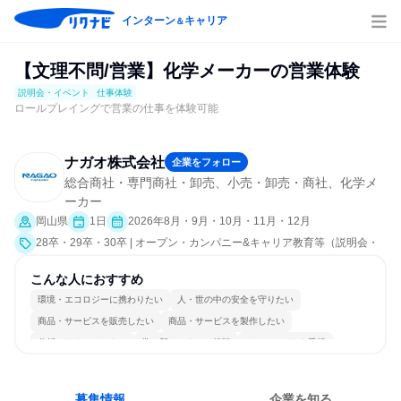
インターン
キャリア
＆
【文理不問/営業】化学メーカーの営業体験
説明会・イベント
仕事体験
ロールプレイングで営業の仕事を体験可能
ナガオ株式会社
企業をフォロー
総合商社・専門商社・卸売、小売・卸売・商社、化学メ
ーカー
岡山県
1日
2026年8月・9月・10月・11月・12月
28卒・29卒・30卒 | オープン・カンパニー&キャリア教育等（説明会・
イベント [職種研究、社員交流会、就活サポート、会社説明会、業界研
究]、仕事体験）
こんな人におすすめ
環境・エコロジーに携わりたい
人・世の中の安全を守りたい
商品・サービスを販売したい
商品・サービスを製作したい
分析・リサーチしたい
常に新しいものに挑戦
チームワークを重視
長く同じ会社に居続けられる
多様な職種の人と関われる
目標に追われず働ける
募集情報
企業を知る