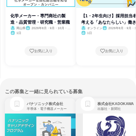
化学メーカー・専門商社の製
【1・2年生向け】採用担当
造・品質管理・研究職・営業職
考える「あなたらしい」働
岡山県
2026年8月・9月・10月・11
オンライン
2026年8月・9月・1
月・12月
月・11月・12月
1日
1日
お気に入り
お気に入り
この募集と一緒に見られている募集
パナソニック株式会社
株式会社KADOKAWA
半導体・電子機器メーカー
出版社・新聞社