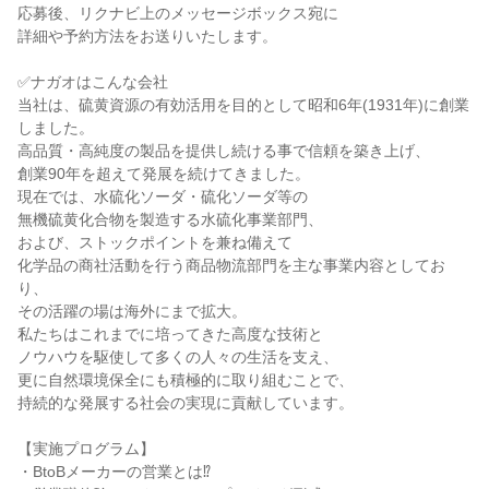
応募後、リクナビ上のメッセージボックス宛に
詳細や予約方法をお送りいたします。
✅ナガオはこんな会社
当社は、硫黄資源の有効活用を目的として昭和6年(1931年)に創業
しました。
高品質・高純度の製品を提供し続ける事で信頼を築き上げ、
創業90年を超えて発展を続けてきました。
現在では、水硫化ソーダ・硫化ソーダ等の
無機硫黄化合物を製造する水硫化事業部門、
および、ストックポイントを兼ね備えて
化学品の商社活動を行う商品物流部門を主な事業内容としてお
り、
その活躍の場は海外にまで拡大。
私たちはこれまでに培ってきた高度な技術と
ノウハウを駆使して多くの人々の生活を支え、
更に自然環境保全にも積極的に取り組むことで、
持続的な発展する社会の実現に貢献しています。
【実施プログラム】
・BtoBメーカーの営業とは⁉