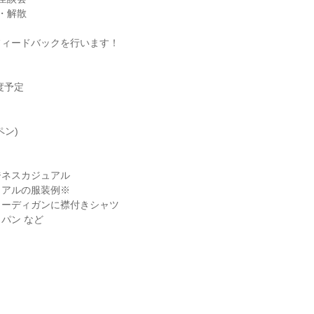
・解散
フィードバックを行います！
度予定
ペン)
ジネスカジュアル
ュアルの服装例※
カーディガンに襟付きシャツ
パン など