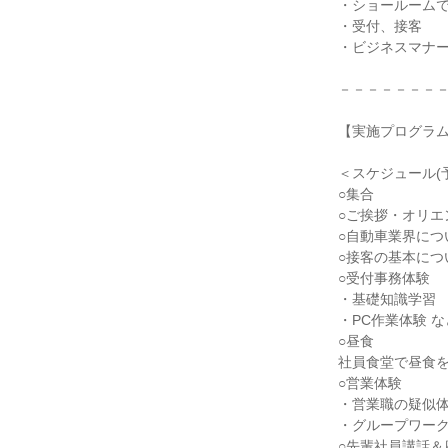
・ショールーム
・受付、接客
・ビジネスマナ
－－－－－－－
【実施プログラ
＜スケジュール(
○集合
○ご挨拶・オリエ
○自動車業界につ
○接客の基本につ
○受付事務体験
・基礎知識学習
・PC作業体験 な
○昼食
社員食堂で昼食
○営業体験
・営業職の疑似体
・グループワーク
○先輩社員講話＆