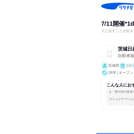
7/11開催
人と話すことが好き
茨城日
自動車
茨城県
1日
28卒 | オー
こんな人にお
人・世の中の安全
コミュニケーショ
人とたくさん会話