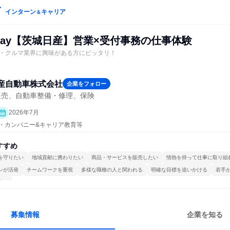
インターン
キャリア
＆
*1day【茨城日産】営業×受付事務の仕事体験
・クルマ業界に興味がある方にピッタリ！
産自動車株式会社
企業をフォロー
販売、自動車整備・修理、保険
2026年7月
プン・カンパニー&キャリア教育等
すすめ
を守りたい
地域貢献に携わりたい
商品・サービスを販売したい
情熱を持って仕事に取り組
ンが活発
チームワークを重視
多様な職種の人と関われる
明確な目標を追いかける
若手
する
募集情報
企業を知る