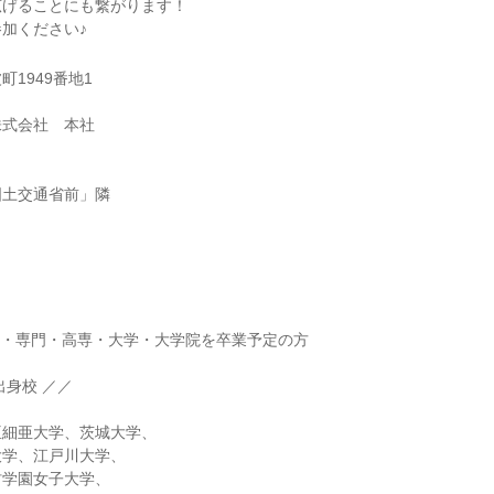
広げることにも繋がります！
加ください♪
1949番地1
株式会社 本社
国土交通省前」隣
】
短大・専門・高専・大学・大学院を卒業予定の方
出身校 ／／
亜細亜大学、茨城大学、
大学、江戸川大学、
村学園女子大学、