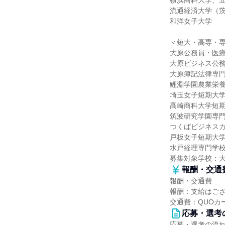
横浜商科大学、
流通経済大学（
和洋女子大学
＜短大・高専・
大原公務員・医
大原ビジネス公
大原簿記法律専
鯉淵学園農業栄
埼玉女子短期大
高崎商科大学短
筑波研究学園専
つくばビジネス
戸板女子短期大
水戸経理専門学
募集対象学校：
報酬・交通
報酬・交通費
報酬：支給はご
交通費：QUOカ
応募・選考
応募・選考の流