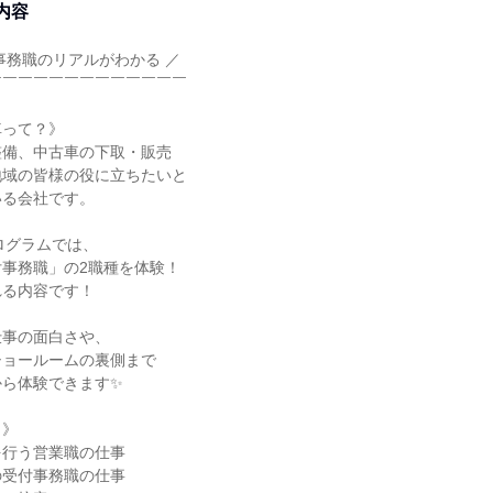
内容
事務職のリアルがわかる ／
￣￣￣￣￣￣￣￣￣￣￣￣￣
車って？》
整備、中古車の下取・販売
地域の皆様の役に立ちたいと
いる会社です。
プログラムでは、
事務職」の2職種を体験！
れる内容です！
仕事の面白さや、
ショールームの裏側まで
から体験できます✨
と》
を行う営業職の仕事
の受付事務職の仕事