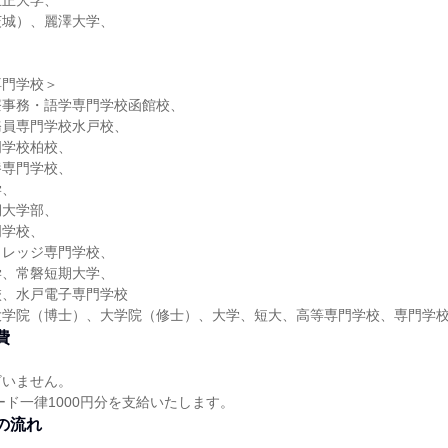
立正大学、
茨城）、麗澤大学、
専門学校＞
療事務・語学専門学校函館校、
務員専門学校水戸校、
門学校柏校、
養専門学校、
学、
期大学部、
門学校、
カレッジ専門学校、
学、常磐短期大学、
校、水戸電子専門学校
大学院（博士）、大学院（修士）、大学、短大、高等専門学校、専門学
費
ざいません。
ード一律1000円分を支給いたします。
の流れ
れ