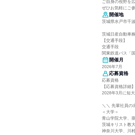
ご自身の視野を
ぜひお気軽にご参
開催地
茨城県水戸市千波町
茨城日産自動車
【交通手段】
交通手段
関東鉄道バス「
開催月
2026年7月
応募資格
応募資格
【応募資格詳細
2028年3月に
＼＼ 先輩社員の
＜大学＞
青山学院大学、
茨城キリスト教
神奈川大学、川