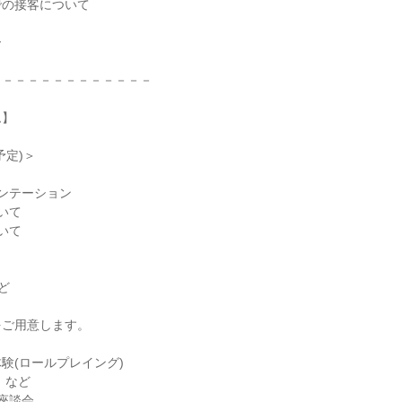
での接客について
ー
－－－－－－－－－－－－－
ム】
予定)＞
ンテーション
いて
いて
ど
をご用意します。
験(ロールプレイング)
 など
座談会