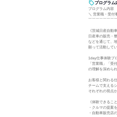
プログラム
プログラム内容
＼ 営業職・受付
￣￣￣￣￣￣￣
《茨城日産自動
日産車の販売・
などを通じて、
願って活動して
1day仕事体験
「営業職」「受付
の理解を深めら
お客様と関わる
チームで支える
それぞれの視点
《体験できるこ
・クルマの提案
・自動車販売店