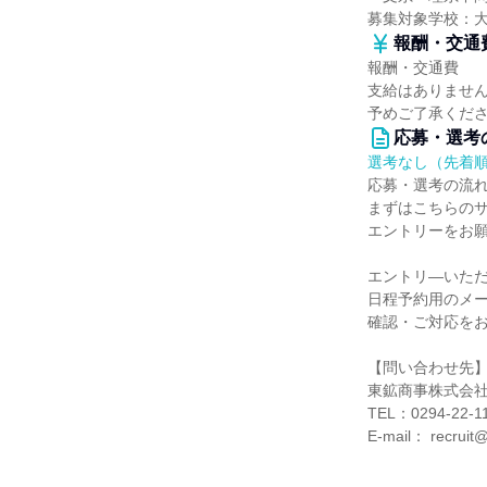
募集対象学校：
報酬・交通
報酬・交通費
支給はありませ
予めご了承くだ
応募・選考
選考なし（先着
応募・選考の流
まずはこちらの
エントリーをお
エントリ―いた
日程予約用のメ
確認・ご対応を
【問い合わせ先
東鉱商事株式会
TEL：0294-22-1
E-mail： recruit@