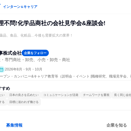
インターン
キャリア
＆
文理不問!化学品商社の会社見学会&座談会!
薬品、食品、化粧品…今後も需要拡大の業界！
事株式会社
企業をフォロー
社・専門商社・卸売、小売・卸売・商社
2026年8月・9月・10月
 | オープン・カンパニー&キャリア教育等（説明会・イベント [職種研究、職場見学会
]）
すすめ
たい
日本の良さを広めたい
コミュニケーションが活発
チームワークを重視
長く同じ会
する
目標に追われず働ける
募集情報
企業を知る