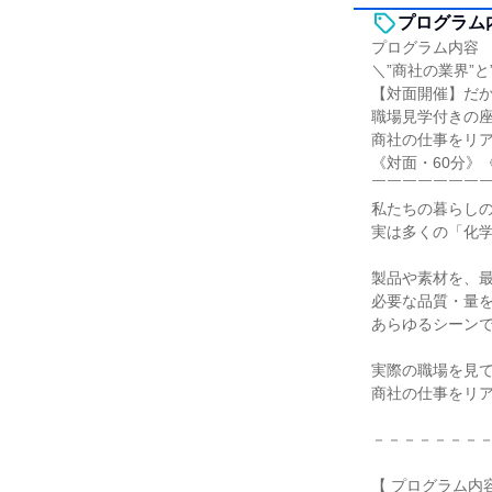
プログラム
プログラム内容
＼”商社の業界”
【対面開催】だ
職場見学付きの
商社の仕事をリ
《対面・60分》
￣￣￣￣￣￣￣
私たちの暮らし
実は多くの「化
製品や素材を、
必要な品質・量
あらゆるシーン
実際の職場を見
商社の仕事をリ
－－－－－－－
【 プログラム内容