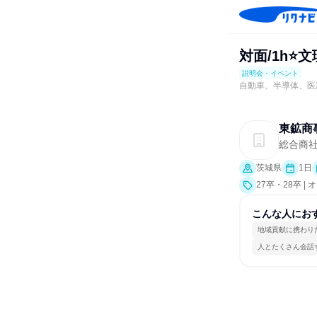
対面/1h⭐
説明会・イベント
自動車、半導体、医
東鉱商
総合商
茨城県
1日
27卒・28卒
明会、業界研究
こんな人にお
地域貢献に携わり
人とたくさん会話