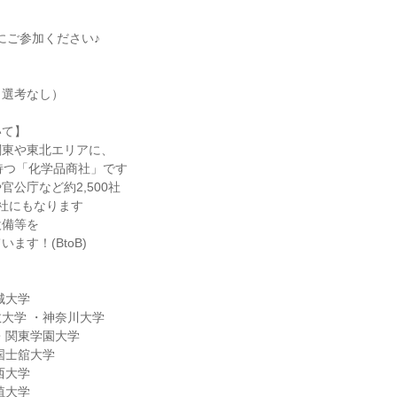
にご参加ください♪
・選考なし）
いて】
関東や東北エリアに、
持つ「化学品商社」です
官公庁など約2,500社
0社にもなります
設備等を
ます！(BtoB)
城大学
大学 ・神奈川大学
・関東学園大学
国士舘大学
西大学
殖大学