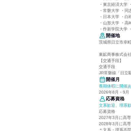
・東京経済大学 
・常磐大学 ・同
・日本大学 ・白
・山形大学 ・高
・作新学院大学 
開催地
茨城県日立市幸町
東鉱商事株式会社
【交通手段】
交通手段
JR常磐線「日立
開催月
長期休暇に開催
2026年8月・9月
応募資格
文系歓迎、理系
応募資格
2027年3月に
2028年3月に
＊文系・理系不