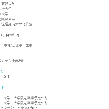
・東洋大学
志社大学
鴎大学
崎経済大学
・流通経済大学（茨城）
1丁目3番8号
 本社(茨城県日立市)
駅」から徒歩2分
あり
・10月
歓迎
高専・大学・大学院を卒業予定の方
高専・大学・大学院を卒業予定の方
問＊全学部・全学科歓迎＊