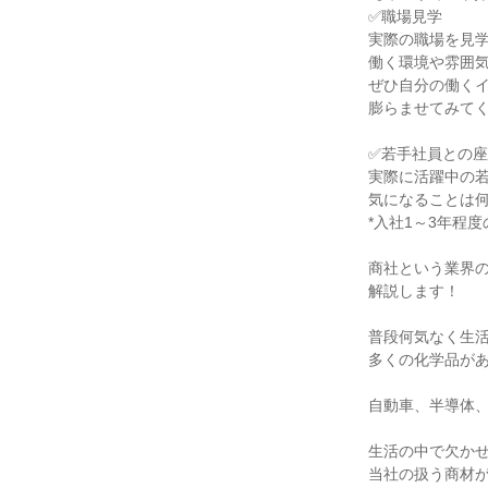
✅職場見学
実際の職場を見
働く環境や雰囲
ぜひ自分の働く
膨らませてみてく
✅若手社員との
実際に活躍中の
気になることは
*入社1～3年程
商社という業界
解説します！
普段何気なく生
多くの化学品が
自動車、半導体
生活の中で欠か
当社の扱う商材