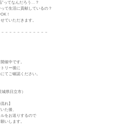
品”ってなんだろう…？
やって生活に貢献しているの？
OK！
させていただきます。
－－－－－－－－－－－－－
て開催中です。
ントリー後に
ルにてご確認ください。
茨城県日立市）
の流れ】
だいた後、
ールをお送りするので
お願いします。