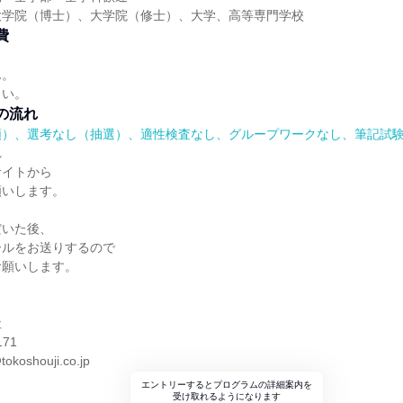
大学院（博士）、大学院（修士）、大学、高等専門学校
費
ん。
さい。
の流れ
順）、選考なし（抽選）、適性検査なし、グループワークなし、筆記試
れ
サイトから
願いします。
だいた後、
ールをお送りするので
お願いします。
】
社
171
tokoshouji.co.jp
エントリーするとプログラムの詳細案内を
受け取れるようになります