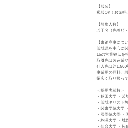
【服装】
私服OK！お気軽
【募集人数】
若干名（先着順
【東鉱商事につ
茨城県を中心に
15の営業拠点を
取引先は製造業や
仕入先は約1,50
事業用の原料、
幅広く取り扱ってい
＜採用実績校＞
・秋田大学 ・茨
・茨城キリスト教
・関東学院大学 
・國學院大學 ・
・駒澤大学 ・城
・仙台大学 ・拓