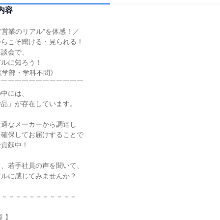
内容
と”営業のリアル”を体感！／
からこそ聞ける・見られる！
座談会で、
アルに知ろう！
《学部・学科不問》
￣￣￣￣￣￣￣￣￣￣￣￣￣
の中には、
学品」が存在しています。
最適なメーカーから調達し
を確保してお届けすることで
で貢献中！
て、若手社員の声を聞いて、
アルに感じてみませんか？
－－－－－－－－－－－－
 】