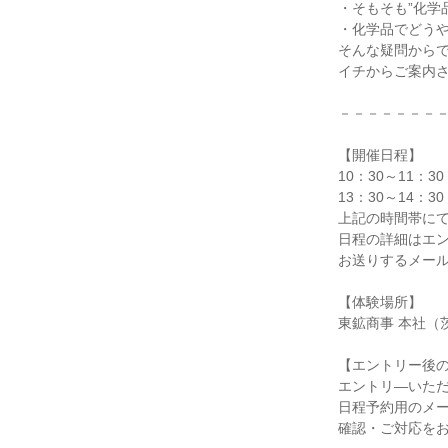
・そもそも”化学
・化学品でどう
そんな疑問からで
イチからご案内
－－－－－－－
【開催日程】
10：30～11：30
13：30～14：30
上記の時間帯に
日程の詳細はエ
お送りするメー
【体験場所】
東鉱商事 本社（
【エントリー後
エントリ―いた
日程予約用のメ
確認・ご対応を