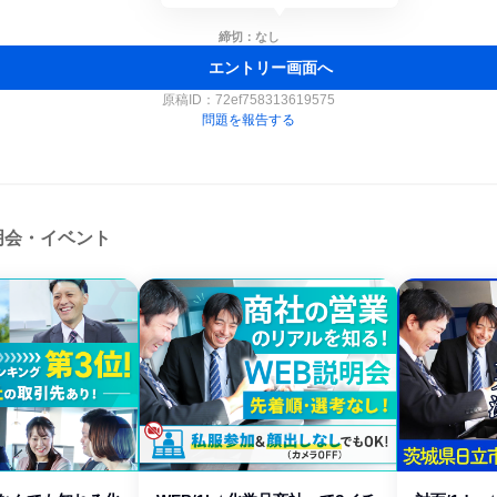
締切：なし
エントリー画面へ
原稿ID：
72ef758313619575
問題を報告する
明会・イベント