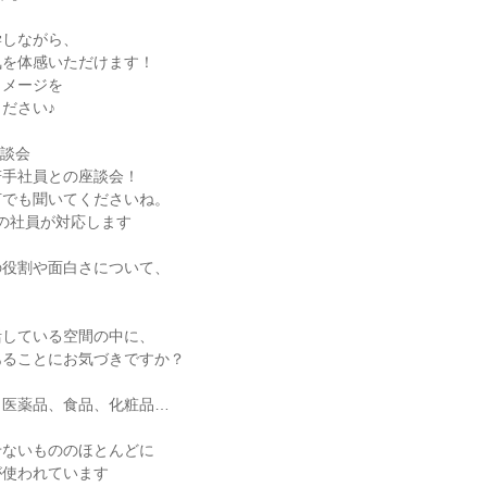
学しながら、
気を体感いただけます！
イメージを
ださい♪
座談会
若手社員との座談会！
何でも聞いてくださいね。
度の社員が対応します
の役割や面白さについて、
活している空間の中に、
あることにお気づきですか？
、医薬品、食品、化粧品…
せないもののほとんどに
が使われています