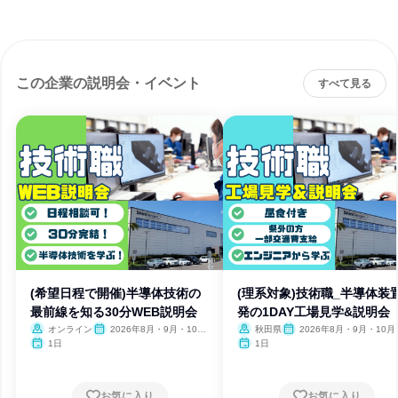
この企業の説明会・イベント
すべて見る
(希望日程で開催)半導体技術の
(理系対象)技術職_半導体装
最前線を知る30分WEB説明会
発の1DAY工場見学&説明会
オンライン
2026年8月・9月・10
秋田県
2026年8月・9月・10月
月・11月
月
1日
1日
お気に入り
お気に入り