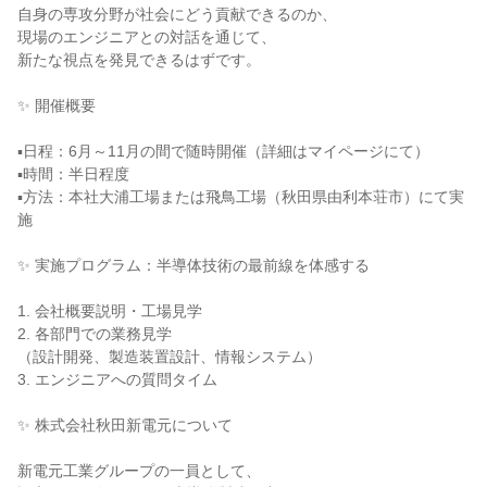
自身の専攻分野が社会にどう貢献できるのか、
現場のエンジニアとの対話を通じて、
新たな視点を発見できるはずです。
✨ 開催概要
▪️日程：6月～11月の間で随時開催（詳細はマイページにて）
▪️時間：半日程度
▪️方法：本社大浦工場または飛鳥工場（秋田県由利本荘市）にて実
施
✨ 実施プログラム：半導体技術の最前線を体感する
1. 会社概要説明・工場見学
2. 各部門での業務見学
（設計開発、製造装置設計、情報システム）
3. エンジニアへの質問タイム
✨ 株式会社秋田新電元について
新電元工業グループの一員として、