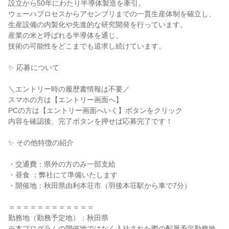
設立から50年にわたり半導体製造を牽引。
ウェーハプロセスからアセンブリまでの一貫生産体制を確立し、
生産設備の内製化や先進的な研究開発を行っています。
産業の米と呼ばれる半導体を通じ、
技術の可能性をどこまでも追求し続けています。
✨ 応募について
＼エントリー時の履歴書情報は不要／
スマホの方は【エントリー画面へ】
PCの方は【エントリー画面へいく】ボタンをクリック
内容を確認後、完了ボタンを押せば応募完了です！
✨ その他特徴の紹介
・交通費：県外の方のみ一部支給
・昼食 ：弊社にて準備いたします
・開催地：秋田県由利本荘市（羽後本荘駅から車で7分）
＝＝＝＝＝＝＝＝＝＝＝＝
勤務地（勤務予定地）：秋田県
※本プログラムの開催地ではなく入社された際の配属予定勤務地