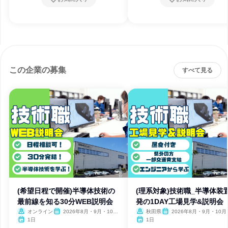
この企業の募集
すべて見る
(希望日程で開催)半導体技術の
(理系対象)技術職_半導体装
最前線を知る30分WEB説明会
発の1DAY工場見学&説明会
オンライン
2026年8月・9月・10
秋田県
2026年8月・9月・10月
月・11月
月
1日
1日