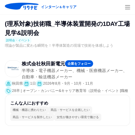
インターン
キャリア
＆
(理系対象)技術職_半導体装置開発の1DAY工場
見学&説明会
説明会・イベント
理論が製品に変わる瞬間を！半導体製造の現場で技術を体感しよう
株式会社秋田新電元
企業をフォロー
半導体・電子機器メーカー、機械・医療機器メーカー、
自動車・輸送機器メーカー
秋田県
1日
2026年8月・9月・10月・11月
28卒 | オープン・カンパニー&キャリア教育等（説明会・イベント [職種
研究、職場見学会、社員交流会、会社説明会]）
こんな人におすすめ
機械・機器に携わりたい
商品・サービスを企画したい
商品・サービスを製作したい
女性が働きやすい環境で働ける