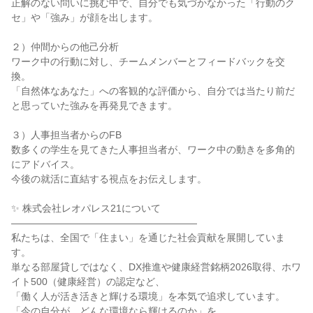
正解のない問いに挑む中で、自分でも気づかなかった「行動のク
セ」や「強み」が顔を出します。
２）仲間からの他己分析
ワーク中の行動に対し、チームメンバーとフィードバックを交
換。
「自然体なあなた」への客観的な評価から、自分では当たり前だ
と思っていた強みを再発見できます。
３）人事担当者からのFB
数多くの学生を見てきた人事担当者が、ワーク中の動きを多角的
にアドバイス。
今後の就活に直結する視点をお伝えします。
✨ 株式会社レオパレス21について
―――――――――――――――――――
私たちは、全国で「住まい」を通じた社会貢献を展開していま
す。
単なる部屋貸しではなく、DX推進や健康経営銘柄2026取得、ホワ
イト500（健康経営）の認定など、
「働く人が活き活きと輝ける環境」を本気で追求しています。
「今の自分が、どんな環境なら輝けるのか」を、