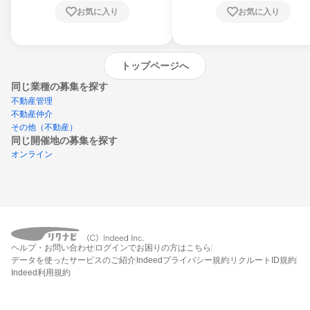
お気に入り
お気に入り
トップページへ
同じ業種の募集を探す
不動産管理
不動産仲介
その他（不動産）
同じ開催地の募集を探す
オンライン
エントリーするとプログラムの詳細案内を
ヘルプ・お問い合わせ
ログインでお困りの方はこちら
受け取れるようになります
データを使ったサービスのご紹介
Indeedプライバシー規約
リクルートID規約
Indeed利用規約
締切：2026年8月31日
エントリー画面へ