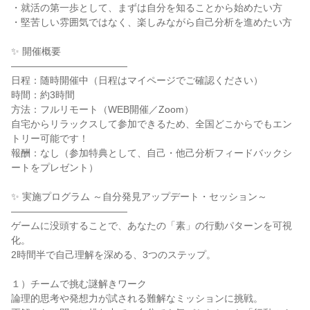
・就活の第一歩として、まずは自分を知ることから始めたい方
・堅苦しい雰囲気ではなく、楽しみながら自己分析を進めたい方
✨ 開催概要
――――――――――――
日程：随時開催中（日程はマイページでご確認ください）
時間：約3時間
方法：フルリモート（WEB開催／Zoom）
自宅からリラックスして参加できるため、全国どこからでもエン
トリー可能です！
報酬：なし（参加特典として、自己・他己分析フィードバックシ
ートをプレゼント）
✨ 実施プログラム ～自分発見アップデート・セッション～
――――――――――――
ゲームに没頭することで、あなたの「素」の行動パターンを可視
化。
2時間半で自己理解を深める、3つのステップ。
１）チームで挑む謎解きワーク
論理的思考や発想力が試される難解なミッションに挑戦。