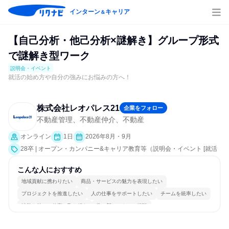
インターン
キャリア
＆
【自己分析・他己分析×謎解き】グループ形式
で謎解き型ワーク
説明会・イベント
就活の始め方や自分の強みにお悩みの方へ！
株式会社レオパレス21
企業をフォロー
不動産管理、不動産仲介、不動産
オンライン
1日
2026年8月・9月
28卒 | オープン・カンパニー&キャリア教育等（説明会・イベント [就活
サポート]）
こんな人におすすめ
地域貢献に携わりたい
商品・サービスの魅力を表現したい
プロジェクトを推進したい
人の仕事をサポートしたい
チームを統率したい
情熱を持って仕事に取り組む
常に新しいものに挑戦
女性が働きやすい環境で働ける
明確な目標を追いかける