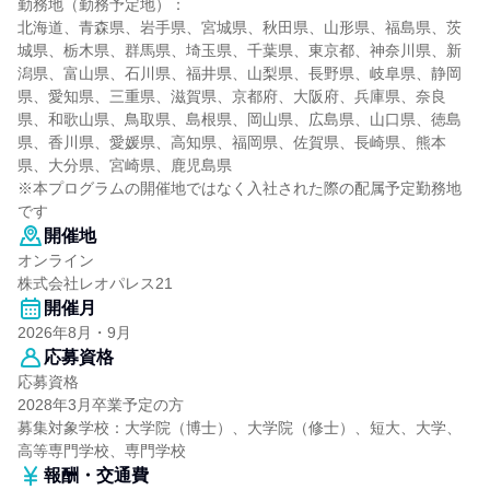
勤務地（勤務予定地）：
北海道、青森県、岩手県、宮城県、秋田県、山形県、福島県、茨
城県、栃木県、群馬県、埼玉県、千葉県、東京都、神奈川県、新
潟県、富山県、石川県、福井県、山梨県、長野県、岐阜県、静岡
県、愛知県、三重県、滋賀県、京都府、大阪府、兵庫県、奈良
県、和歌山県、鳥取県、島根県、岡山県、広島県、山口県、徳島
県、香川県、愛媛県、高知県、福岡県、佐賀県、長崎県、熊本
県、大分県、宮崎県、鹿児島県
※本プログラムの開催地ではなく入社された際の配属予定勤務地
です
開催地
オンライン
株式会社レオパレス21
開催月
2026年8月・9月
応募資格
応募資格
2028年3月卒業予定の方
募集対象学校：大学院（博士）、大学院（修士）、短大、大学、
高等専門学校、専門学校
報酬・交通費