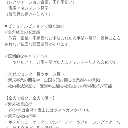
（レクリエーション企画、工作手伝い）
・現場マネジメント見学
（管理職の動きを知る！）
■ ビジュアルビジョンで働く魅力
✅多角経営の安定感
・教育・福祉・不動産など多岐にわたる事業を展開。景気に左右
されない強固な経営基盤があります。
✅圧倒的なキャリアパス
・「やりたい！」と手を挙げた人にチャンスを与える文化です。
✨20代でセンター長やホーム長へ
✨新規事業の開発や、全国を飛び回る営業部への異動
✨社内養成講座で、受講料全額会社負担での資格取得が可能！
【全力で遊び、全力で働く】
✅海外社員旅行
・2024年は台湾！過去にはラスベガスやパリも。
✅豪華な社内行事
・ホテルニューオータニでのパーティーやクルージングツアーな