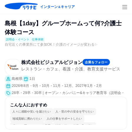
インターン
キャリア
＆
島根【1day】グループホームって何?介護士
体験コース
説明会・イベント
仕事体験
自宅近くの事業所にて参加OK！介護のイメージが変わる✨
株式会社ビジュアルビジョン
企業をフォロー
レストラン・カフェ、看護・介護、教育支援サービス
島根県
1日
2026年8月・9月・10月・11月・12月、2027年1月・2月
28卒・29卒・30卒 | オープン・カンパニー&キャリア教育等（説明会・
イベント [職種研究、職場見学会、会社説明会、業界研究]、仕事体験）
こんな人におすすめ
人々に感動や笑いを届けたい
人・世の中の安全を守りたい
地域貢献に携わりたい
人の仕事をサポートしたい
穏やかで互いのペースを尊重
情熱を持って仕事に取り組む