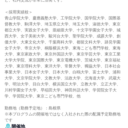
ど、社内交流が非常に活発です。
＜採用実績校＞
青山学院大学、慶應義塾大学、工学院大学、国学院大学、国際基
督教大学、駒澤大学、埼玉県立大学、埼玉大学、淑徳大学、東京
都立大学、実践女子大学、亜細亜大学、十文字学園女子大学、城
西大学、女子美術大学、駿河台大学、聖学院大学、成蹊大学、創
価大学、大東文化大学、千葉商科大学、都留文科大学、跡見学園
女子大学、帝京大学、桐蔭横浜大学、東海こども専門学校、東海
大学、東京家政大学、東京外国語大学、東京学芸大学、東京工業
大学大学院、東京国際大学、東京電機大学、茨城大学、東京福祉
大学、東京理科大学、東洋大学、常磐大学、獨協大学、日本社会
事業大学、日本女子大学、日本大学、白鴎大学、富士大学、浦和
大学、文京学院大学、文教大学、法政大学、北海道大学、武蔵大
学、明治大学、目白大学、横浜国立大学、立教大学、立正大学、
川村学園女子大学、早稲田大学、神田外語大学、学習院女子大
学、学習院大学、東京こども専門学校、他
勤務地（勤務予定地）：島根県
※本プログラムの開催地ではなく入社された際の配属予定勤務地
です
開催地