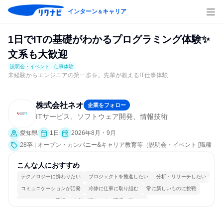
インターン
キャリア
＆
1日でITの基礎がわかるプログラミング体験✨
文系も大歓迎
説明会・イベント
仕事体験
未経験からエンジニアの第一歩を。先輩が教えるIT仕事体験
株式会社ネオ
企業をフォロー
ITサービス、ソフトウェア開発、情報技術
愛知県
1日
2026年8月・9月
28卒 | オープン・カンパニー&キャリア教育等（説明会・イベント [職種
研究、社員交流会、業界研究]、仕事体験）
こんな人におすすめ
テクノロジーに携わりたい
プロジェクトを推進したい
分析・リサーチしたい
コミュニケーションが活発
冷静に仕事に取り組む
常に新しいものに挑戦
チームワークを重視
女性が働きやすい環境で働ける
長く同じ会社に居続けられる
一つの専門分野を極める