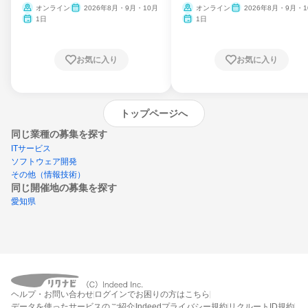
ム
オンライン
2026年8月・9月・10月
オンライン
2026年8月・9月・1
月・11月・12月
1日
1日
お気に入り
お気に入り
トップページへ
同じ業種の募集を探す
ITサービス
ソフトウェア開発
その他（情報技術）
同じ開催地の募集を探す
愛知県
エントリーするとプログラムの詳細案内を
ヘルプ・お問い合わせ
ログインでお困りの方はこちら
受け取れるようになります
データを使ったサービスのご紹介
Indeedプライバシー規約
リクルートID規約