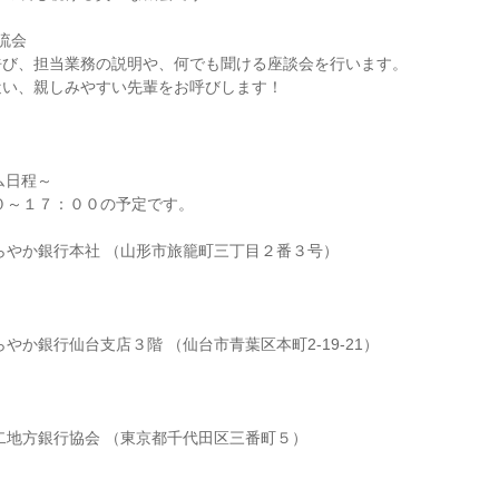
流会
呼び、担当業務の説明や、何でも聞ける座談会を行います。
近い、親しみやすい先輩をお呼びします！
ム日程～
０～１７：００の予定です。
らやか銀行本社 （山形市旅籠町三丁目２番３号）
やか銀行仙台支店３階 （仙台市青葉区本町2-19-21）
二地方銀行協会 （東京都千代田区三番町５）