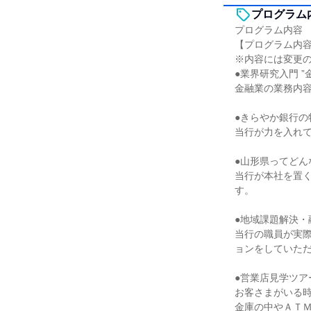
プログラム
プログラム内容
【プログラム内
※内容には変更
●業界研究入門 
金融業の業務内
●きらやか銀行の
当行が力を入れ
●山形県ってどん
当行が本社を置
す。
●地域課題解決・
当行の職員が実際
ョンをしていた
●営業店見学ツア
お客さまがいる
金庫の中やＡＴ