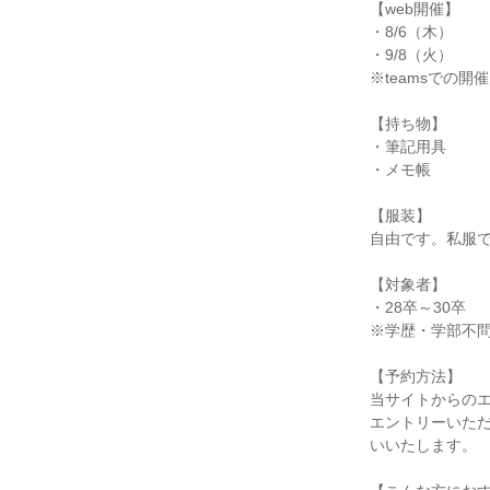
【web開催】
・8/6（木）
・9/8（火）
※teamsでの
【持ち物】
・筆記用具
・メモ帳
【服装】
自由です。私服
【対象者】
・28卒～30卒
※学歴・学部不
【予約方法】
当サイトからの
エントリーいただ
いいたします。