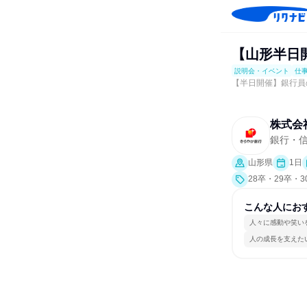
【山形半日
説明会・イベント
仕
【半日開催】銀行員
株式会
銀行・
山形県
1日
28卒・29卒・
事体験）
こんな人にお
人々に感動や笑い
人の成長を支えた