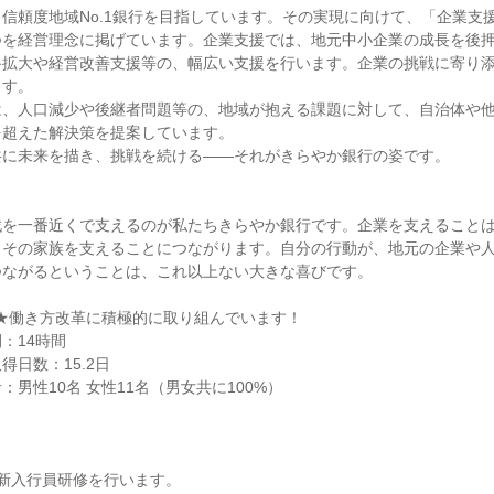
信頼度地域No.1銀行を目指しています。その実現に向けて、「企業支
つを経営理念に掲げています。企業支援では、地元中小企業の成長を後
路拡大や経営改善支援等の、幅広い支援を行います。企業の挑戦に寄り
ます。
は、人口減少や後継者問題等の、地域が抱える課題に対して、自治体や
を超えた解決策を提案しています。
共に未来を描き、挑戦を続ける――それがきらやか銀行の姿です。
戦を一番近くで支えるのが私たちきらやか銀行です。企業を支えること
、その家族を支えることにつながります。自分の行動が、地元の企業や
つながるということは、これ以上ない大きな喜びです。
 ★働き方改革に積極的に取り組んでいます！
：14時間
得日数：15.2日
男性10名 女性11名（男女共に100%）
新入行員研修を行います。