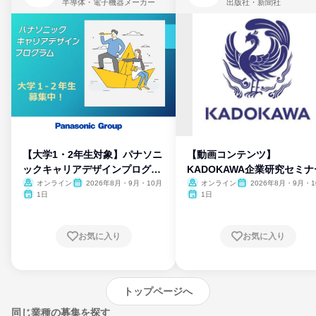
半導体・電子機器メーカー
出版社・新聞社
【大学1・2年生対象】パナソニ
【動画コンテンツ】
ックキャリアデザインプログラ
KADOKAWA企業研究セミナ
ム
オンライン
2026年8月・9月・10月
オンライン
2026年8月・9月・1
月・11月・12月
1日
1日
お気に入り
お気に入り
トップページへ
同じ業種の募集を探す