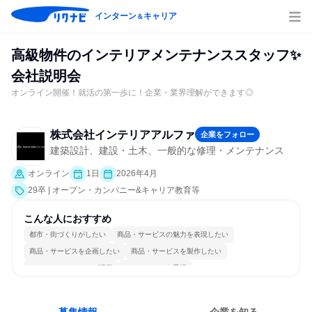
インターン
キャリア
＆
高級物件のインテリアメンテナンススタッフ✨
会社説明会
オンライン開催！就活の第一歩に！企業・業界理解ができます◎
株式会社インテリアアルファ
企業をフォロー
建築設計、建設・土木、一般的な修理・メンテナンス
オンライン
1日
2026年4月
29卒 | オープン・カンパニー&キャリア教育等
こんな人におすすめ
都市・街づくりがしたい
商品・サービスの魅力を表現したい
商品・サービスを企画したい
商品・サービスを製作したい
コミュニケーションが活発
チームワークを重視
女性が働きやすい環境で働ける
長く同じ会社に居続けられる
一つの専門分野を極める
若手が裁量を持てる環境