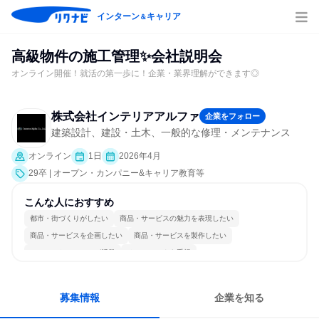
インターン
キャリア
＆
高級物件の施工管理✨会社説明会
オンライン開催！就活の第一歩に！企業・業界理解ができます◎
株式会社インテリアアルファ
企業をフォロー
建築設計、建設・土木、一般的な修理・メンテナンス
オンライン
1日
2026年4月
29卒 | オープン・カンパニー&キャリア教育等
こんな人におすすめ
都市・街づくりがしたい
商品・サービスの魅力を表現したい
商品・サービスを企画したい
商品・サービスを製作したい
コミュニケーションが活発
チームワークを重視
女性が働きやすい環境で働ける
長く同じ会社に居続けられる
一つの専門分野を極める
若手が裁量を持てる環境
募集情報
企業を知る