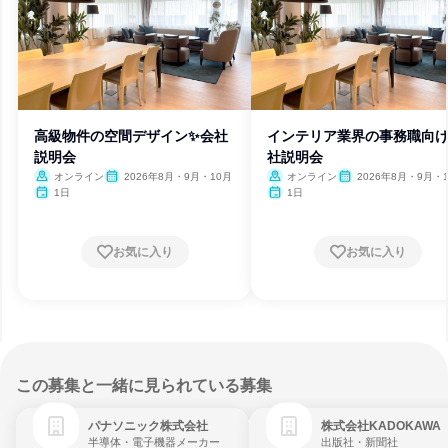
高級物件の空間デザイン✨会社
インテリア業界の事務職向
説明会
社説明会
オンライン
2026年8月・9月・10月
オンライン
2026年8月・9月・
1日
1日
お気に入り
お気に入り
この募集と一緒に見られている募集
パナソニック株式会社
株式会社KADOKAWA
半導体・電子機器メーカー
出版社・新聞社